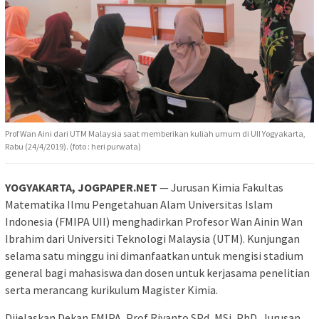
Prof Wan Aini dari UTM Malaysia saat memberikan kuliah umum di UII Yogyakarta,
Rabu (24/4/2019). (foto : heri purwata)
YOGYAKARTA, JOGPAPER.NET
— Jurusan Kimia Fakultas
Matematika Ilmu Pengetahuan Alam Universitas Islam
Indonesia (FMIPA UII) menghadirkan Profesor Wan Ainin Wan
Ibrahim dari Universiti Teknologi Malaysia (UTM). Kunjungan
selama satu minggu ini dimanfaatkan untuk mengisi stadium
general bagi mahasiswa dan dosen untuk kerjasama penelitian
serta merancang kurikulum Magister Kimia.
Dijelaskan Dekan FMIPA, Prof Riyanto SPd, MSi, PhD, Jurusan