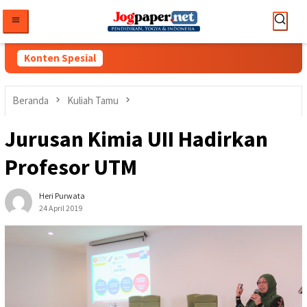
Loncat
ke
konten
Konten Spesial
Beranda
Kuliah Tamu
Jurusan Kimia UII Hadirkan
Profesor UTM
Heri Purwata
24 April 2019