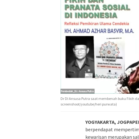
Dr DI Ansusa Putra saat membenah buku Fikih dan 
screenshoot/youtube/heri purwata)
YOGYAKARTA, JOGPAPE
berpendapat memperti
kewarisan merupakan sala