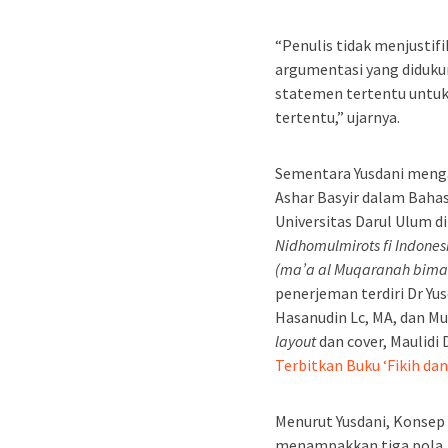
“Penulis tidak menjusti
argumentasi yang didukun
statemen tertentu untuk
tertentu,” ujarnya.
Sementara Yusdani meng
Ashar Basyir dalam Baha
Universitas Darul Ulum di 
Nidhomulmirots fi Indones
(ma’a al Muqaranah bima h
penerjeman terdiri Dr Yu
Hasanudin Lc, MA, dan Mu
layout
dan cover, Maulidi
Terbitkan Buku ‘Fikih dan
Menurut Yusdani, Konsep 
menampakkan tiga pola. 