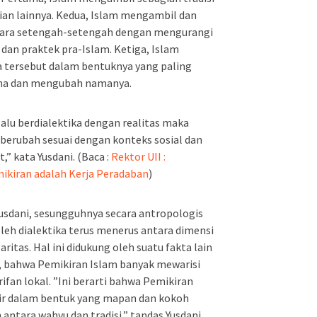
an lainnya. Kedua, Islam mengambil dan
ecara setengah-setengah dengan mengurangi
an praktek pra-Islam. Ketiga, Islam
ersebut dalam bentuknya yang paling
na dan mengubah namanya.
lalu berdialektika dengan realitas maka
berubah sesuai dengan konteks sosial dan
,” kata Yusdani. (Baca :
Rektor UII :
kiran adalah Kerja Peradaban
)
Yusdani, sesungguhnya secara antropologis
oleh dialektika terus menerus antara dimensi
aritas. Hal ini didukung oleh suatu fakta lain
 bahwa Pemikiran Islam banyak mewarisi
arifan lokal. ”Ini berarti bahwa Pemikiran
adir dalam bentuk yang mapan dan kokoh
antara wahyu dan tradisi,” tandas Yusdani.