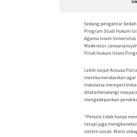
In
Sedang pengantar bedah 
Program Studi Hukum Isl
Agama Islam Universitas I
Moderator Januariansyah
Prodi Hukum Islam Progr
Lebih lanjut Ansusa Put
merekomendasikan agar 
Indonesia mempertimban
dilatarbelakangi masyar
mengedepankan pendekata
“Penulis tidak hanya men
tetapi juga mengkoneksi
sistem sosial. Waris seb