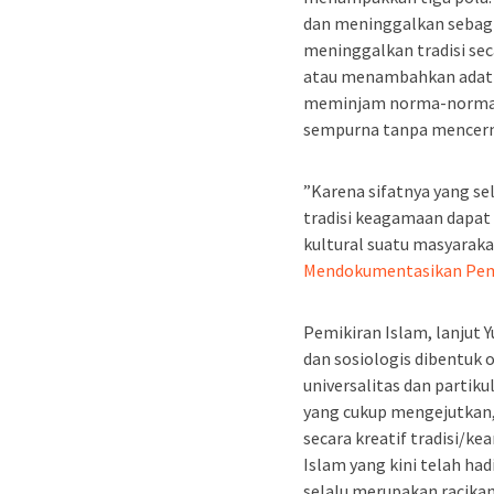
dan meninggalkan sebagi
meninggalkan tradisi s
atau menambahkan adat d
meminjam norma-norma t
sempurna tanpa mencer
”Karena sifatnya yang se
tradisi keagamaan dapat 
kultural suatu masyarakat
Mendokumentasikan Pemi
Pemikiran Islam, lanjut 
dan sosiologis dibentuk 
universalitas dan partikul
yang cukup mengejutkan,
secara kreatif tradisi/ke
Islam yang kini telah h
selalu merupakan racikan 