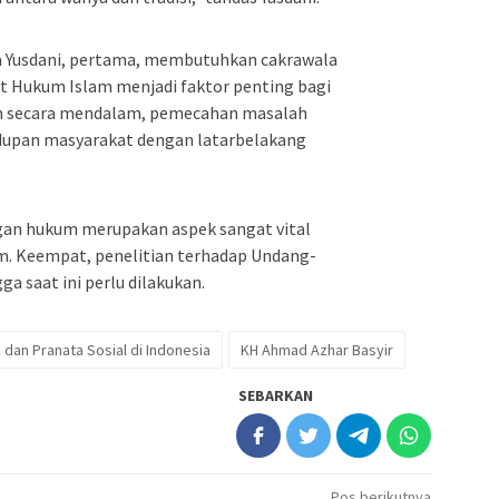
a Yusdani, pertama, membutuhkan cakrawala
fat Hukum Islam menjadi faktor penting bagi
m secara mendalam, pemecahan masalah
dupan masyarakat dengan latarbelakang
ngan hukum merupakan aspek sangat vital
m. Keempat, penelitian terhadap Undang-
a saat ini perlu dilakukan.
h dan Pranata Sosial di Indonesia
KH Ahmad Azhar Basyir
SEBARKAN
Pos berikutnya