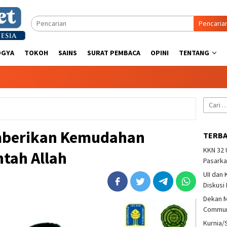
Pencaria
OGYA
TOKOH
SAINS
SURAT PEMBACA
OPINI
TENTANG
Cari
untuk:
berikan Kemudahan
TERB
KKN 32
tah Allah
Pasarka
UII dan
Diskusi
Dekan M
Communi
Kurnia/