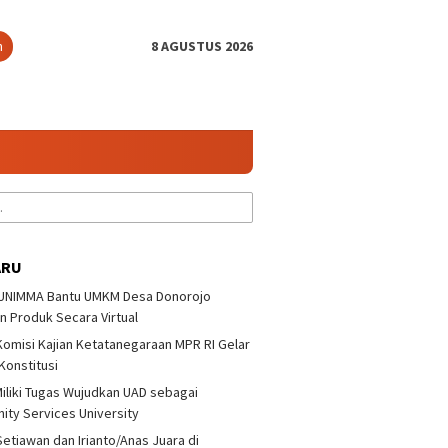
n
8 AGUSTUS 2026
ARU
 UNIMMA Bantu UMKM Desa Donorojo
n Produk Secara Virtual
 Komisi Kajian Ketatanegaraan MPR RI Gelar
 Konstitusi
iliki Tugas Wujudkan UAD sebagai
ty Services University
Setiawan dan Irianto/Anas Juara di