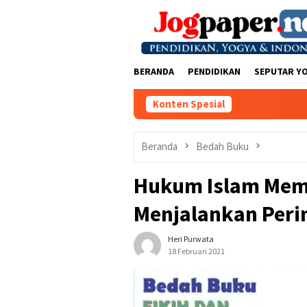
Loncat
ke
konten
BERANDA
PENDIDIKAN
SEPUTAR Y
Konten Spesial
Beranda
Bedah Buku
Hukum Islam Mem
Menjalankan Perin
Heri Purwata
18 Februari 2021