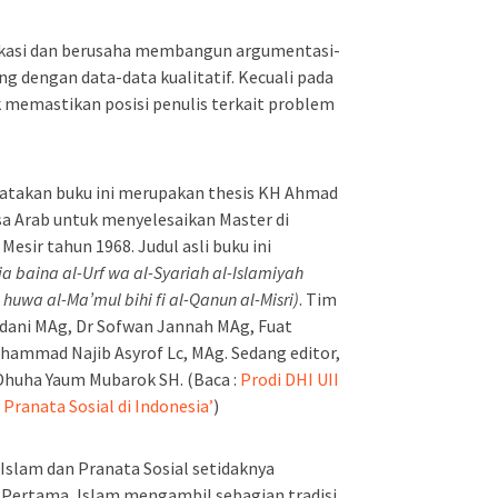
fikasi dan berusaha membangun argumentasi-
g dengan data-data kualitatif. Kecuali pada
 memastikan posisi penulis terkait problem
atakan buku ini merupakan thesis KH Ahmad
sa Arab untuk menyelesaikan Master di
Mesir tahun 1968. Judul asli buku ini
ia baina al-Urf wa al-Syariah al-Islamiyah
uwa al-Ma’mul bihi fi al-Qanun al-Misri)
. Tim
sdani MAg, Dr Sofwan Jannah MAg, Fuat
hammad Najib Asyrof Lc, MAg. Sedang editor,
 Dhuha Yaum Mubarok SH. (Baca :
Prodi DHI UII
 Pranata Sosial di Indonesia’
)
Islam dan Pranata Sosial setidaknya
Pertama, Islam mengambil sebagian tradisi