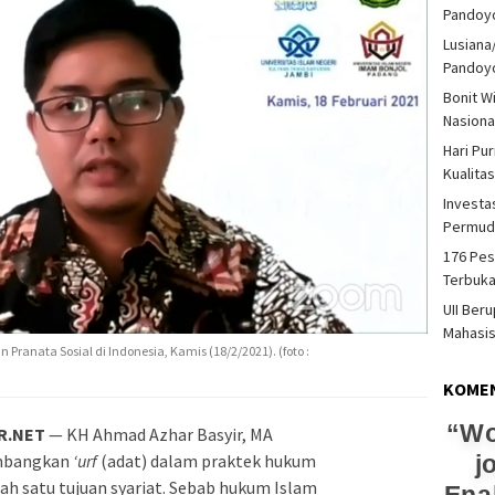
Pandoy
Lusiana
Pandoy
Bonit W
Nasiona
Hari Pu
Kualita
Investas
Permud
176 Pes
Terbuka
UII Ber
Mahasi
Pranata Sosial di Indonesia, Kamis (18/2/2021). (foto :
KOME
T
R.NET
— KH Ahmad Azhar Basyir, MA
C
mbangkan
‘urf
(adat) dalam praktek hukum
h satu tujuan syariat. Sebab hukum Islam