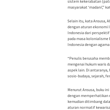
sistem kekerabatan (pat
masyarakat ‘madani’,” ka
Selain itu, kata Ansusa,
dengan aturan ekonomi Is
Indonesia dari perspekti
pada masa kolonialisme 
Indonesia dengan agama 
“Penulis berusaha memb
mengenai hukum waris da
aspek lain. Di antaranya,
sosio-budaya, sejarah, f
Menurut Ansusa, buku ini
dengan memperhatikan re
kemudian ditimbang dala
aturan normatif kewarisa