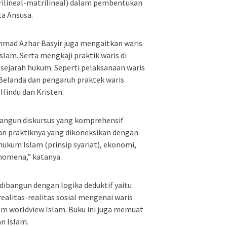
rilineal-matrilineal) dalam pembentukan
ta Ansusa.
 Ahmad Azhar Basyir juga mengaitkan waris
lam. Serta mengkaji praktik waris di
f sejarah hukum. Seperti pelaksanaan waris
Belanda dan pengaruh praktek waris
Hindu dan Kristen.
angun diskursus yang komprehensif
n praktiknya yang dikoneksikan dengan
 hukum Islam (prinsip syariat), ekonomi,
enomena,” katanya.
 dibangun dengan logika deduktif yaitu
alitas-realitas sosial mengenai waris
m worldview Islam. Buku ini juga memuat
n Islam.