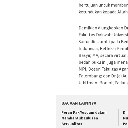
bertujuan untuk member
ketundukan kepada Allah
Demikian diungkapkan Dr
Fakultas Dakwah Universi
Saifuddin Jambi pada Beda
Indonesia, Refleksi Pem
Basyir, MA, secara virtual
bedah buku ini juga mena
MPI, Dosen Fakultas Aga
Palembang; dan Dr (c) Au
UIN Imam Bonjol, Padang
BACAAN LAINNYA
Peran Pak Yusdani dalam
Di
Membentuk Lulusan
Mu
Berkualitas
Pa