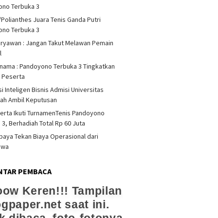
ono Terbuka 3
/Polianthes Juara Tenis Ganda Putri
ono Terbuka 3
iryawan : Jangan Takut Melawan Pemain
l
rnama : Pandoyono Terbuka 3 Tingkatkan
s Peserta
i Inteligen Bisnis Admisi Universitas
ah Ambil Keputusan
erta Ikuti TurnamenTenis Pandoyono
 3, Berhadiah Total Rp 60 Juta
upaya Tekan Biaya Operasional dari
swa
NTAR PEMBACA
ampilan jogpaper.net
akep, Bersahaja dan