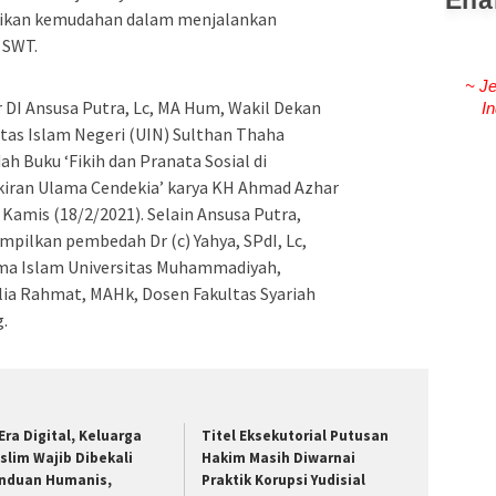
ikan kemudahan dalam menjalankan
 SWT.
~ I
 DI Ansusa Putra, Lc, MA Hum, Wakil Dekan
tas Islam Negeri (UIN) Sulthan Thaha
h Buku ‘Fikih dan Pranata Sosial di
ikiran Ulama Cendekia’ karya KH Ahmad Azhar
, Kamis (18/2/2021). Selain Ansusa Putra,
mpilkan pembedah Dr (c) Yahya, SPdI, Lc,
ma Islam Universitas Muhammadiyah,
lia Rahmat, MAHk, Dosen Fakultas Syariah
.
 Era Digital, Keluarga
Titel Eksekutorial Putusan
slim Wajib Dibekali
Hakim Masih Diwarnai
nduan Humanis,
Praktik Korupsi Yudisial