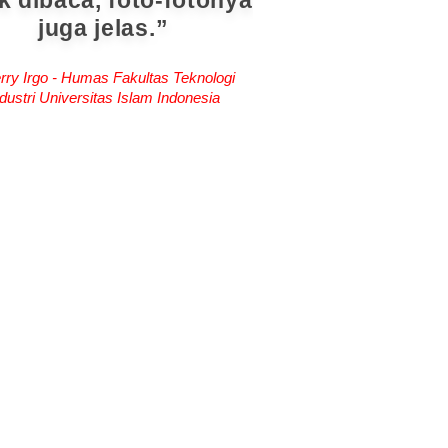
lebih menarik.
da Ayu Gayatari - Humas Universitas
Ngurah Rai Denpasar, Bali