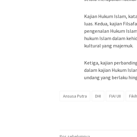
Kajian Hukum Islam, kat
luas. Kedua, kajian Filsa
pengenalan Hukum Isla
hukum Islam dalam kehi
kultural yang majemuk.
Ketiga, kajian perbandi
dalam kajian Hukum Isla
undang yang berlaku hingg
Ansusa Putra
DHI
FIAI UII
Fiki
Pos sebelumnya