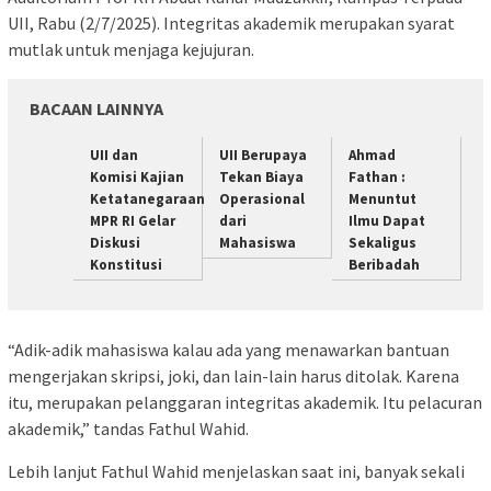
UII, Rabu (2/7/2025). Integritas akademik merupakan syarat
mutlak untuk menjaga kejujuran.
BACAAN LAINNYA
UII dan
UII Berupaya
Ahmad
Komisi Kajian
Tekan Biaya
Fathan :
Ketatanegaraan
Operasional
Menuntut
MPR RI Gelar
dari
Ilmu Dapat
Diskusi
Mahasiswa
Sekaligus
Konstitusi
Beribadah
“Adik-adik mahasiswa kalau ada yang menawarkan bantuan
mengerjakan skripsi, joki, dan lain-lain harus ditolak. Karena
itu, merupakan pelanggaran integritas akademik. Itu pelacuran
akademik,” tandas Fathul Wahid.
Lebih lanjut Fathul Wahid menjelaskan saat ini, banyak sekali