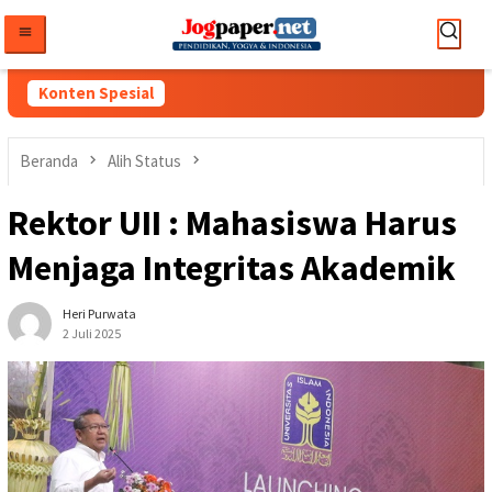
Loncat
ke
konten
Konten Spesial
Beranda
Alih Status
Rektor UII : Mahasiswa Harus
Menjaga Integritas Akademik
Heri Purwata
2 Juli 2025