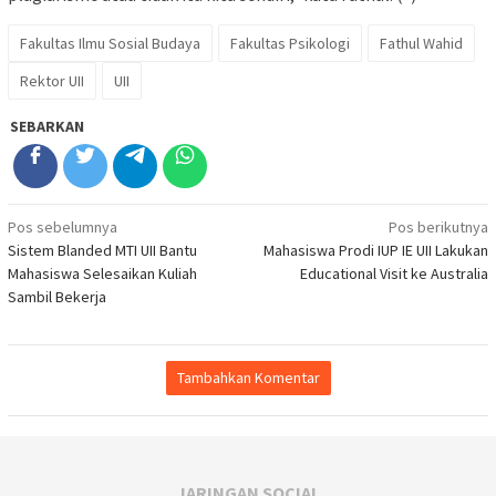
Fakultas Ilmu Sosial Budaya
Fakultas Psikologi
Fathul Wahid
Rektor UII
UII
SEBARKAN
Navigasi
Pos sebelumnya
Pos berikutnya
Sistem Blanded MTI UII Bantu
Mahasiswa Prodi IUP IE UII Lakukan
pos
Mahasiswa Selesaikan Kuliah
Educational Visit ke Australia
Sambil Bekerja
Tambahkan Komentar
JARINGAN SOCIAL