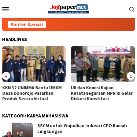
Loncat
Menu
ke
Mobile
konten
Konten Spesial
HEADLINES
«
»
M
UII dan Komisi Kajian
Dekan Miliki Tugas Wujudka
Ketatanegaraan MPR RI Gelar
UAD sebagai Community
Diskusi Konstitusi
Services University
KATEGORI:
KARYA MAHASISWA
SSCM untuk Wujudkan Industri CPO Ramah
Lingkungan