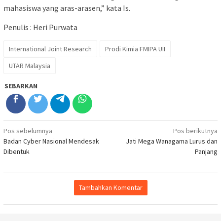
mahasiswa yang aras-arasen,” kata Is.
Penulis : Heri Purwata
International Joint Research
Prodi Kimia FMIPA UII
UTAR Malaysia
SEBARKAN
Navigasi
Pos sebelumnya
Pos berikutnya
Badan Cyber Nasional Mendesak
Jati Mega Wanagama Lurus dan
pos
Dibentuk
Panjang
Tambahkan Komentar