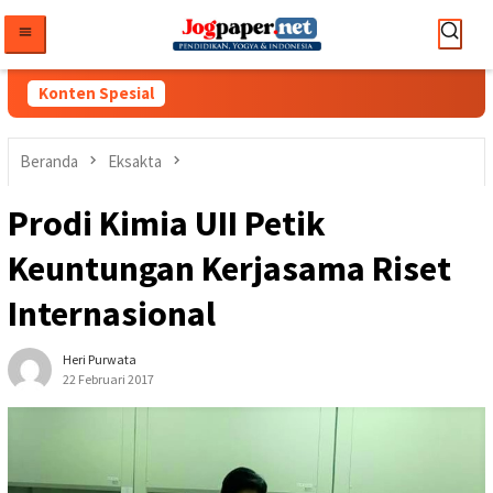
Loncat
ke
konten
Konten Spesial
Beranda
Eksakta
Prodi Kimia UII Petik
Keuntungan Kerjasama Riset
Internasional
Heri Purwata
22 Februari 2017