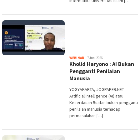
Informatika Universitas Islam […]
Heri
WEBINAR
7 Juni 2026
Kholid Haryono : AI Bukan
Purwata
Pengganti Penilaian
Manusia
YOGYAKARTA, JOGPAPER.NET —
Artificial Intelligence (AI) atau
Kecerdasan Buatan bukan pengganti
penilaian manusia terhadap
permasalahan […]