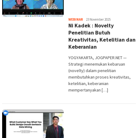
Heri
WEBINAR
23 November 2025
Ni Kadek : Novelty
Purwata
Penelitian Butuh
Kreativitas, Ketelitian dan
Keberanian
YOGYAKARTA, JOGPAPER.NET —
Strategi menemukan kebaruan
(novelty) dalam penelitian
membutuhkan proses kreativitas,
ketelitian, keberanian
mempertanyakan […]