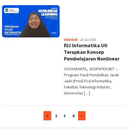
Heri
WEBINAR
28 Juni 2025
PJJ Informatika UII
Purwata
Terapkan Konsep
Pembelajaran Nonlinear
YOGYAKARTA, JOGPAPER.NET —
Program Studi Pendidikan Jarak
Jauh (Prodi PJJ) Informatika,
Fakultas Teknologi Industri,
Universitas […]
1
2
3
4
»