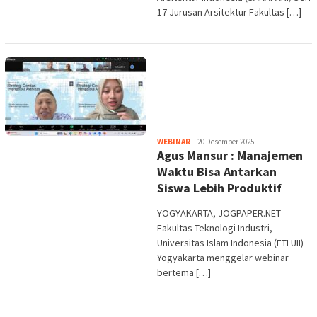
17 Jurusan Arsitektur Fakultas […]
Heri
WEBINAR
20 Desember 2025
Agus Mansur : Manajemen
Purwata
Waktu Bisa Antarkan
Siswa Lebih Produktif
YOGYAKARTA, JOGPAPER.NET —
Fakultas Teknologi Industri,
Universitas Islam Indonesia (FTI UII)
Yogyakarta menggelar webinar
bertema […]