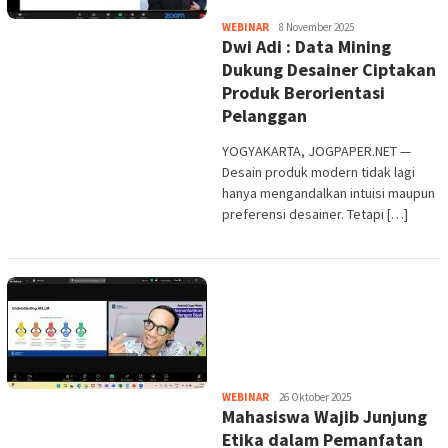
Heri
WEBINAR
8 November 2025
Dwi Adi : Data Mining
Purwata
Dukung Desainer Ciptakan
Produk Berorientasi
Pelanggan
YOGYAKARTA, JOGPAPER.NET —
Desain produk modern tidak lagi
hanya mengandalkan intuisi maupun
preferensi desainer. Tetapi […]
Heri
WEBINAR
26 Oktober 2025
Mahasiswa Wajib Junjung
Purwata
Etika dalam Pemanfatan