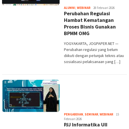
Heri
ALUMNI
,
WEBINAR
28 Februari 2026
Perubahan Regulasi
Purwata
Hambat Kematangan
Proses Bisnis Gunakan
BPMM OMG
YOGYAKARTA, JOGPAPER.NET —
Perubahan regulasi yang belum
diikuti dengan petunjuk teknis atau
sosialisasi pelaksanaan yang […]
Heri
PENGABDIAN
,
SEMINAR
,
WEBINAR
15
Purwata
Februari 2026
PJJ Informatika UII