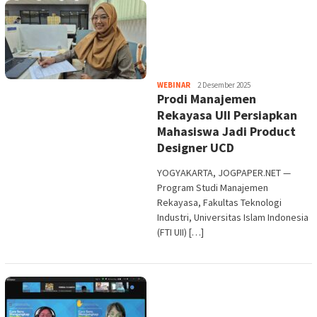
Heri
WEBINAR
2 Desember 2025
Prodi Manajemen
Purwata
Rekayasa UII Persiapkan
Mahasiswa Jadi Product
Designer UCD
YOGYAKARTA, JOGPAPER.NET —
Program Studi Manajemen
Rekayasa, Fakultas Teknologi
Industri, Universitas Islam Indonesia
(FTI UII) […]