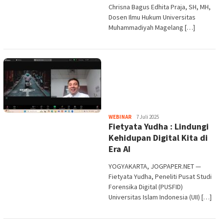
Chrisna Bagus Edhita Praja, SH, MH,
Dosen Ilmu Hukum Universitas
Muhammadiyah Magelang […]
Heri
WEBINAR
7 Juli 2025
Fietyata Yudha : Lindungi
Purwata
Kehidupan Digital Kita di
Era AI
YOGYAKARTA, JOGPAPER.NET —
Fietyata Yudha, Peneliti Pusat Studi
Forensika Digital (PUSFID)
Universitas Islam Indonesia (UII) […]