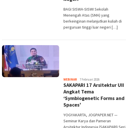
BAGI SISWA-SISWI Sekolah
Menengah Atas (SMA) yang
berkeinginan melanjutkan kuliah di
perguruan tinggi luar negeri […]
Heri
WEBINAR
7 Februari 2026
SAKAPARI 17 Arsitektur UII
Purwata
Angkat Tema
‘Symbiogenetic Forms and
Spaces’
YOGYAKARTA, JOGPAPER.NET —
Seminar Karya dan Pameran
Arsitektur Indonesia (SAKAPARI) Seri