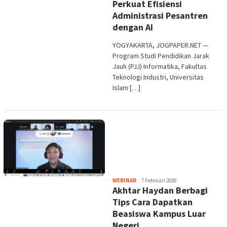
Perkuat Efisiensi
Administrasi Pesantren
dengan AI
YOGYAKARTA, JOGPAPER.NET —
Program Studi Pendidikan Jarak
Jauh (PJJ) Informatika, Fakultas
Teknologi Industri, Universitas
Islam […]
Heri
WEBINAR
7 Februari 2026
Akhtar Haydan Berbagi
Purwata
Tips Cara Dapatkan
Beasiswa Kampus Luar
Negeri