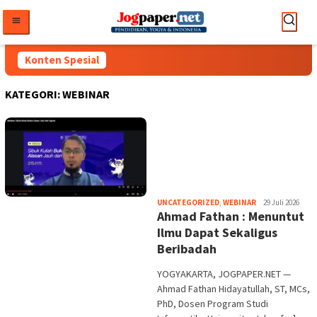
Loncat
ke
konten
Konten Spesial
KATEGORI:
WEBINAR
Heri
UNCATEGORIZED
,
WEBINAR
29 Juli 2026
Ahmad Fathan : Menuntut
Purwata
Ilmu Dapat Sekaligus
Beribadah
YOGYAKARTA, JOGPAPER.NET —
Ahmad Fathan Hidayatullah, ST, MCs,
PhD, Dosen Program Studi