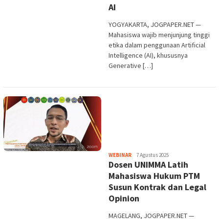
AI
YOGYAKARTA, JOGPAPER.NET —
Mahasiswa wajib menjunjung tinggi
etika dalam penggunaan Artificial
Intelligence (AI), khususnya
Generative […]
Heri
WEBINAR
7 Agustus 2025
Dosen UNIMMA Latih
Purwata
Mahasiswa Hukum PTM
Susun Kontrak dan Legal
Opinion
MAGELANG, JOGPAPER.NET —