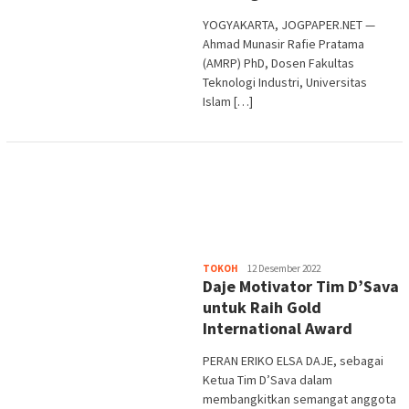
YOGYAKARTA, JOGPAPER.NET —
Ahmad Munasir Rafie Pratama
(AMRP) PhD, Dosen Fakultas
Teknologi Industri, Universitas
Islam […]
Heri
TOKOH
12 Desember 2022
Daje Motivator Tim D’Sava
Purwata
untuk Raih Gold
International Award
PERAN ERIKO ELSA DAJE, sebagai
Ketua Tim D’Sava dalam
membangkitkan semangat anggota