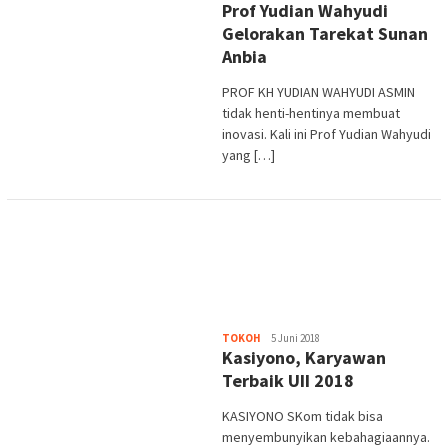
Prof Yudian Wahyudi
Purwata
Gelorakan Tarekat Sunan
Anbia
PROF KH YUDIAN WAHYUDI ASMIN
tidak henti-hentinya membuat
inovasi. Kali ini Prof Yudian Wahyudi
yang […]
Heri
TOKOH
5 Juni 2018
Kasiyono, Karyawan
Purwata
Terbaik UII 2018
KASIYONO SKom tidak bisa
menyembunyikan kebahagiaannya.