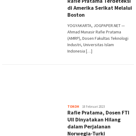
Rafie Pratama Terdeteksi
di Amerika Serikat Melalui
Boston
YOGYAKARTA, JOGPAPER.NET —
Ahmad Munasir Rafie Pratama
(AMRP), Dosen Fakultas Teknologi
Industri, Universitas Islam
Indonesia […]
Heri
TOKOH
18 Februari 2023
Rafie Pratama, Dosen FTI
Purwata
UII Dinyatakan Hilang
dalam Perjalanan
Norwegia-Turki