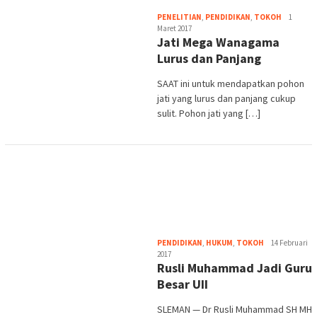
Heri
PENELITIAN
,
PENDIDIKAN
,
TOKOH
1
Purwata
Maret 2017
Jati Mega Wanagama
Lurus dan Panjang
SAAT ini untuk mendapatkan pohon
jati yang lurus dan panjang cukup
sulit. Pohon jati yang […]
Heri
PENDIDIKAN
,
HUKUM
,
TOKOH
14 Februari
Purwata
2017
Rusli Muhammad Jadi Guru
Besar UII
SLEMAN — Dr Rusli Muhammad SH MH