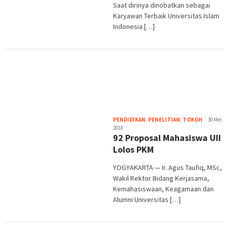
Saat dirinya dinobatkan sebagai
Karyawan Terbaik Universitas Islam
Indonesia […]
Heri
PENDIDIKAN
,
PENELITIAN
,
TOKOH
30 Mei
Purwata
2018
92 Proposal Mahasiswa UII
Lolos PKM
YOGYAKARTA — Ir. Agus Taufiq, MSc,
Wakil Rektor Bidang Kerjasama,
Kemahasiswaan, Keagamaan dan
Alumni Universitas […]