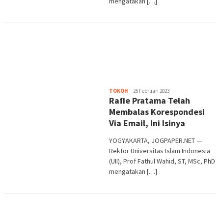
mengatakan […]
Heri
TOKOH
25 Februari 2023
Rafie Pratama Telah
Purwata
Membalas Korespondesi
Via Email, Ini Isinya
YOGYAKARTA, JOGPAPER.NET —
Rektor Universitas Islam Indonesia
(UII), Prof Fathul Wahid, ST, MSc, PhD
mengatakan […]