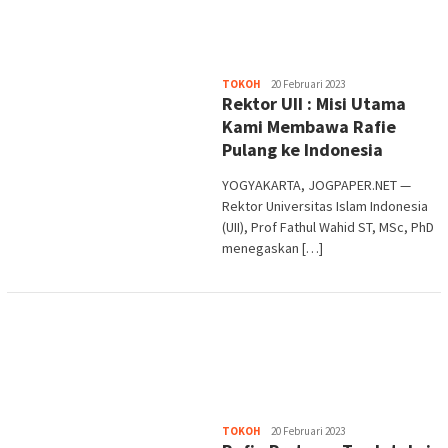
Heri
TOKOH
20 Februari 2023
Rektor UII : Misi Utama
Purwata
Kami Membawa Rafie
Pulang ke Indonesia
YOGYAKARTA, JOGPAPER.NET —
Rektor Universitas Islam Indonesia
(UII), Prof Fathul Wahid ST, MSc, PhD
menegaskan […]
Heri
TOKOH
20 Februari 2023
Purwata