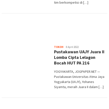
tim berkompetisi di […]
Heri
TOKOH
8 April 2022
Pustakawan UAJY Juara II
Purwata
Lomba Cipta Lelagon
Bocah HUT PA 216
YOGYAKARTA, JOGPAPER.NET —
Pustakawan Universitas Atma Jaya
Yogyakarta (UAJY), Yohanes
Siyamta, meraih Juara II dalam […]