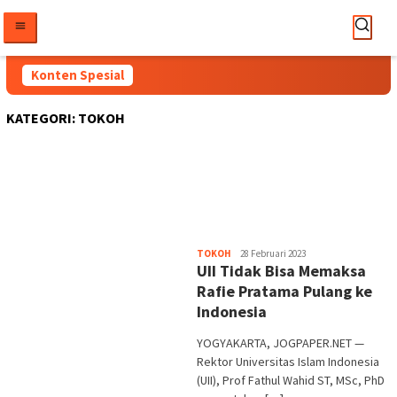
Loncat
ke
konten
Konten Spesial
KATEGORI:
TOKOH
Heri
TOKOH
28 Februari 2023
UII Tidak Bisa Memaksa
Purwata
Rafie Pratama Pulang ke
Indonesia
YOGYAKARTA, JOGPAPER.NET —
Rektor Universitas Islam Indonesia
(UII), Prof Fathul Wahid ST, MSc, PhD