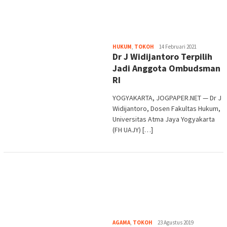
Heri
HUKUM
,
TOKOH
14 Februari 2021
Dr J Widijantoro Terpilih
Purwata
Jadi Anggota Ombudsman
RI
YOGYAKARTA, JOGPAPER.NET — Dr J
Widijantoro, Dosen Fakultas Hukum,
Universitas Atma Jaya Yogyakarta
(FH UAJY) […]
Heri
AGAMA
,
TOKOH
23 Agustus 2019