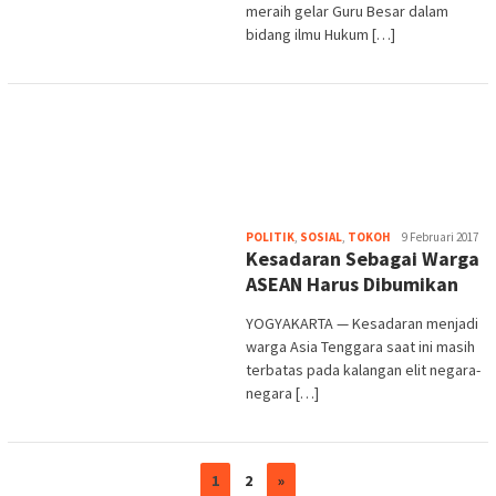
meraih gelar Guru Besar dalam
bidang ilmu Hukum […]
Heri
POLITIK
,
SOSIAL
,
TOKOH
9 Februari 2017
Kesadaran Sebagai Warga
Purwata
ASEAN Harus Dibumikan
YOGYAKARTA — Kesadaran menjadi
warga Asia Tenggara saat ini masih
terbatas pada kalangan elit negara-
negara […]
1
2
»