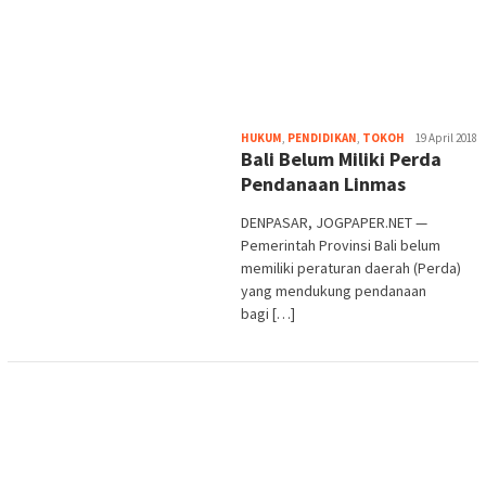
Heri
HUKUM
,
PENDIDIKAN
,
TOKOH
19 April 2018
Bali Belum Miliki Perda
Purwata
Pendanaan Linmas
DENPASAR, JOGPAPER.NET —
Pemerintah Provinsi Bali belum
memiliki peraturan daerah (Perda)
yang mendukung pendanaan
bagi […]