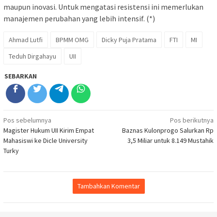
maupun inovasi. Untuk mengatasi resistensi ini memerlukan
manajemen perubahan yang lebih intensif. (*)
Ahmad Lutfi
BPMM OMG
Dicky Puja Pratama
FTI
MI
Teduh Dirgahayu
UII
SEBARKAN
Navigasi
Pos sebelumnya
Pos berikutnya
Magister Hukum UII Kirim Empat
Baznas Kulonprogo Salurkan Rp
pos
Mahasiswi ke Dicle University
3,5 Miliar untuk 8.149 Mustahik
Turky
Tambahkan Komentar