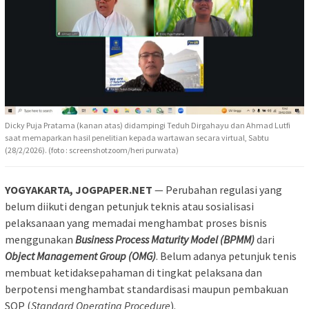
Dicky Puja Pratama (kanan atas) didampingi Teduh Dirgahayu dan Ahmad Lutfi
saat memaparkan hasil penelitian kepada wartawan secara virtual, Sabtu
(28/2/2026). (foto : screenshotzoom/heri purwata)
YOGYAKARTA, JOGPAPER.NET
— Perubahan regulasi yang
belum diikuti dengan petunjuk teknis atau sosialisasi
pelaksanaan yang memadai menghambat proses bisnis
menggunakan
Business Process Maturity Model (BPMM)
dari
Object Management Group (OMG)
. Belum adanya petunjuk tenis
membuat ketidaksepahaman di tingkat pelaksana dan
berpotensi menghambat standardisasi maupun pembakuan
SOP (
Standard Operating Procedure
).