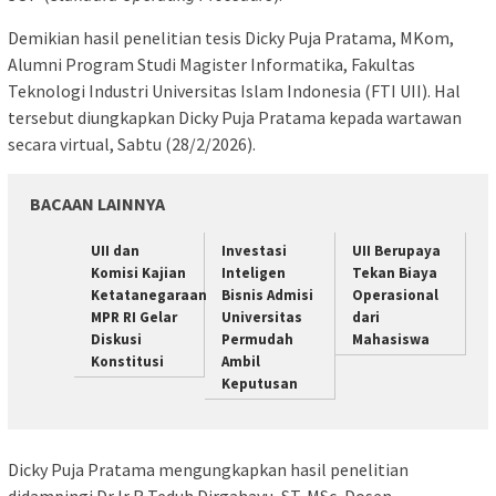
Demikian hasil penelitian tesis Dicky Puja Pratama, MKom,
Alumni Program Studi Magister Informatika, Fakultas
Teknologi Industri Universitas Islam Indonesia (FTI UII). Hal
tersebut diungkapkan Dicky Puja Pratama kepada wartawan
secara virtual, Sabtu (28/2/2026).
BACAAN LAINNYA
UII dan
Investasi
UII Berupaya
Komisi Kajian
Inteligen
Tekan Biaya
Ketatanegaraan
Bisnis Admisi
Operasional
MPR RI Gelar
Universitas
dari
Diskusi
Permudah
Mahasiswa
Konstitusi
Ambil
Keputusan
Dicky Puja Pratama mengungkapkan hasil penelitian
didampingi Dr Ir R Teduh Dirgahayu, ST, MSc, Dosen