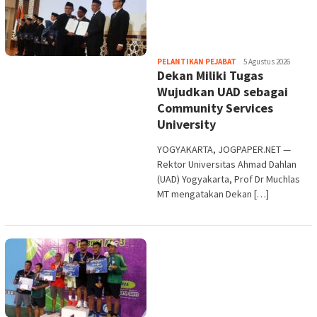
Heri
PELANTIKAN PEJABAT
5 Agustus 2026
Dekan Miliki Tugas
Purwata
Wujudkan UAD sebagai
Community Services
University
YOGYAKARTA, JOGPAPER.NET —
Rektor Universitas Ahmad Dahlan
(UAD) Yogyakarta, Prof Dr Muchlas
MT mengatakan Dekan […]