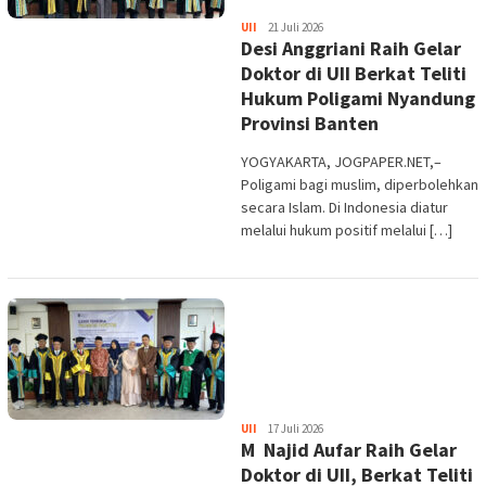
IP.
UII
21 Juli 2026
Desi Anggriani Raih Gelar
Iswara
Doktor di UII Berkat Teliti
Hukum Poligami Nyandung
Provinsi Banten
YOGYAKARTA, JOGPAPER.NET,–
Poligami bagi muslim, diperbolehkan
secara Islam. Di Indonesia diatur
melalui hukum positif melalui […]
IP.
UII
17 Juli 2026
M Najid Aufar Raih Gelar
Iswara
Doktor di UII, Berkat Teliti