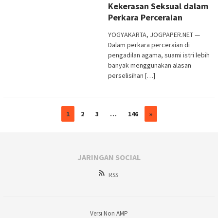
Kekerasan Seksual dalam
Perkara Perceraian
YOGYAKARTA, JOGPAPER.NET —
Dalam perkara perceraian di
pengadilan agama, suami istri lebih
banyak menggunakan alasan
perselisihan […]
1
2
3
…
146
»
JARINGAN SOCIAL
RSS
Versi Non AMP