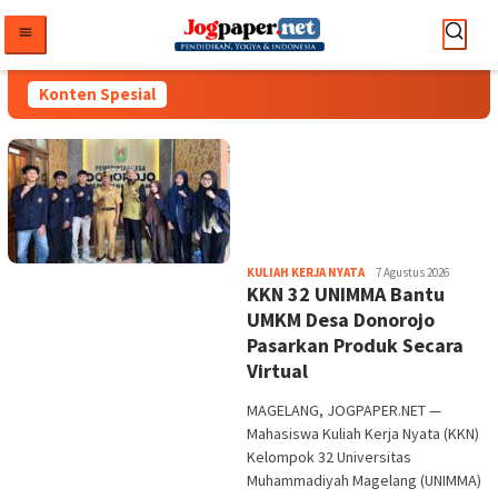
Loncat
ke
konten
Konten Spesial
JOGPAPER
MEDIA
UNIVERSITAS
PERGURUAN
TINGGI
WISUDA
PROMOSI
Heri
KULIAH KERJA NYATA
7 Agustus 2026
DOKTOR
KKN 32 UNIMMA Bantu
Purwata
BEDAH
DESERTASI
UMKM Desa Donorojo
HASIL
Pasarkan Produk Secara
PENELITIAN
Virtual
PENGABDIAN
MASYARAKAT
DOSEN
MAGELANG, JOGPAPER.NET —
DAN
Mahasiswa Kuliah Kerja Nyata (KKN)
MAHASISWA
Kelompok 32 Universitas
INOVASI
Muhammadiyah Magelang (UNIMMA)
MAHASISWA