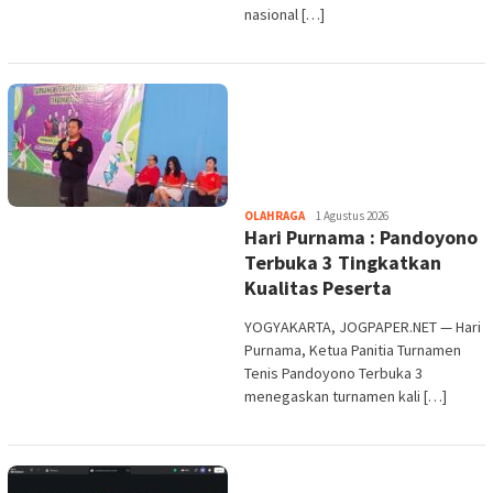
nasional […]
Heri
OLAHRAGA
1 Agustus 2026
Hari Purnama : Pandoyono
Purwata
Terbuka 3 Tingkatkan
Kualitas Peserta
YOGYAKARTA, JOGPAPER.NET — Hari
Purnama, Ketua Panitia Turnamen
Tenis Pandoyono Terbuka 3
menegaskan turnamen kali […]