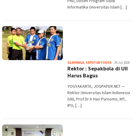
PhD, Dosen Program Studi
Informatika Universitas Islam […]
Heri
OLAHRAGA
,
SEPUTAR YOGYA
29 Juli 2026
Rektor : Sepakbola di UII
Purwata
Harus Bagus
YOGYAKARTA, JOGPAPER.NET —
Rektor Universitas Islam Indonesia
(UII), Prof Dr Ir Hari Purnomo, MT,
IPU, […]