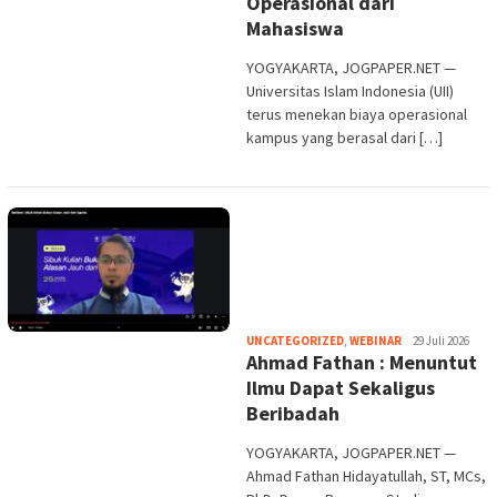
Operasional dari
Mahasiswa
YOGYAKARTA, JOGPAPER.NET —
Universitas Islam Indonesia (UII)
terus menekan biaya operasional
kampus yang berasal dari […]
Heri
UNCATEGORIZED
,
WEBINAR
29 Juli 2026
Ahmad Fathan : Menuntut
Purwata
Ilmu Dapat Sekaligus
Beribadah
YOGYAKARTA, JOGPAPER.NET —
Ahmad Fathan Hidayatullah, ST, MCs,