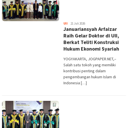
IP.
UII
21 Juli 2026
Januariansyah Arfaizar
Iswara
Raih Gelar Doktor di UII,
Berkat Teliti Konstruksi
Hukum Ekonomi Syariah
YOGYAKARTA, JOGPAPER.NET,–
Salah satu tokoh yang memiliki
kontribusi penting dalam
pengembangan hukum Islam di
Indonesia […]