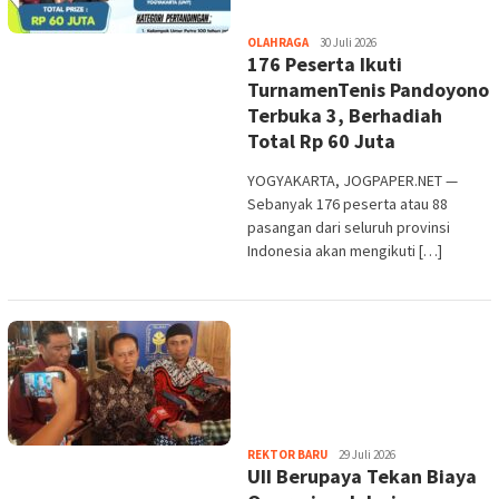
Heri
OLAHRAGA
30 Juli 2026
176 Peserta Ikuti
Purwata
TurnamenTenis Pandoyono
Terbuka 3, Berhadiah
Total Rp 60 Juta
YOGYAKARTA, JOGPAPER.NET —
Sebanyak 176 peserta atau 88
pasangan dari seluruh provinsi
Indonesia akan mengikuti […]
Heri
REKTOR BARU
29 Juli 2026
UII Berupaya Tekan Biaya
Purwata