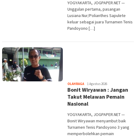
YOGYAKARTA, JOGPAPER.NET —
Unggulan pertama, pasangan
Lusiana Nur/Polianthes Sapulete
keluar sebagai juara Turnamen Tenis
Pandoyono […]
Heri
OLAHRAGA
1 Agustus 2026
Bonit Wiryawan : Jangan
Purwata
Takut Melawan Pemain
Nasional
YOGYAKARTA, JOGPAPER.NET —
Bonit Wiryawan menyambut baik
Turnamen Tenis Pandoyono 3 yang
memperbolehkan pemain