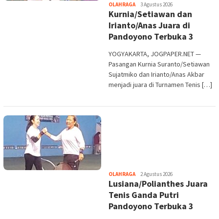
Heri
OLAHRAGA
3 Agustus 2026
Kurnia/Setiawan dan
Purwata
Irianto/Anas Juara di
Pandoyono Terbuka 3
YOGYAKARTA, JOGPAPER.NET —
Pasangan Kurnia Suranto/Setiawan
Sujatmiko dan Irianto/Anas Akbar
menjadi juara di Turnamen Tenis […]
Heri
OLAHRAGA
2 Agustus 2026
Lusiana/Polianthes Juara
Purwata
Tenis Ganda Putri
Pandoyono Terbuka 3