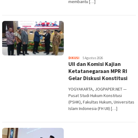
membantu […]
KONFERENSI
INTERNASIONAL
SEMINAR
Heri
DIKUSI
5 Agustus 2026
UII dan Komisi Kajian
Purwata
Ketatanegaraan MPR RI
Gelar Diskusi Konstitusi
YOGYAKARTA, JOGPAPER.NET —
Pusat Studi Hukum Konstitusi
(PSHK), Fakultas Hukum, Universitas
Islam Indonesia (FH UII) […]