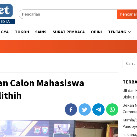
Pencaria
OGYA
TOKOH
SAINS
SURAT PEMBACA
OPINI
TENTANG
Cari
untuk:
an Calon Mahasiswa
TERB
UII dan
ithih
Diskusi
Dekan M
Communi
Kurnia/
Pandoy
Lusiana