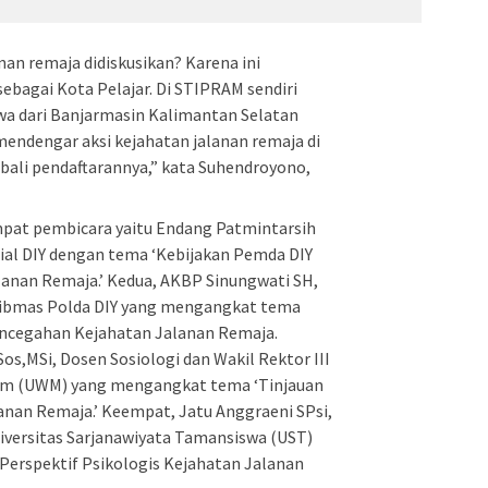
an remaja didiskusikan? Karena ini
bagai Kota Pelajar. Di STIPRAM sendiri
wa dari Banjarmasin Kalimantan Selatan
mendengar aksi kejahatan jalanan remaja di
bali pendaftarannya,” kata Suhendroyono,
pat pembicara yaitu Endang Patmintarsih
sial DIY dengan tema ‘Kebijakan Pemda DIY
anan Remaja.’ Kedua, AKBP Sinungwati SH,
ibmas Polda DIY yang mengangkat tema
encegahan Kejahatan Jalanan Remaja.
os,MSi, Dosen Sosiologi dan Wakil Rektor III
ram (UWM) yang mengangkat tema ‘Tinjauan
anan Remaja.’ Keempat, Jatu Anggraeni SPsi,
iversitas Sarjanawiyata Tamansiswa (UST)
erspektif Psikologis Kejahatan Jalanan