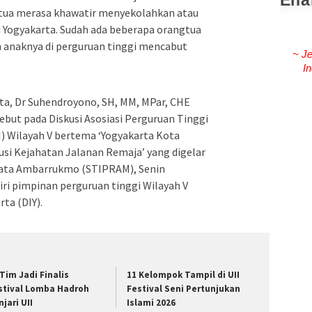
Ena
ua merasa khawatir menyekolahkan atau
 Yogyakarta. Sudah ada beberapa orangtua
 anaknya di perguruan tinggi mencabut
~ Je
In
a, Dr Suhendroyono, SH, MM, MPar, CHE
but pada Diskusi Asosiasi Perguruan Tinggi
) Wilayah V bertema ‘Yogyakarta Kota
usi Kejahatan Jalanan Remaja’ yang digelar
isata Ambarrukmo (STIPRAM), Senin
diri pimpinan perguruan tinggi Wilayah V
ta (DIY).
 Tim Jadi Finalis
11 Kelompok Tampil di UII
stival Lomba Hadroh
Festival Seni Pertunjukan
jari UII
Islami 2026