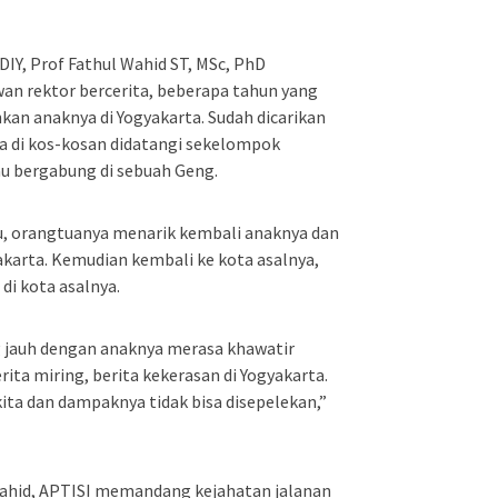
IY, Prof Fathul Wahid ST, MSc, PhD
n rektor bercerita, beberapa tahun yang
hkan anaknya di Yogyakarta. Sudah dicarikan
 di kos-kosan didatangi sekelompok
u bergabung di sebuah Geng.
tu, orangtuanya menarik kembali anaknya dan
yakarta. Kemudian kembali ke kota asalnya,
di kota asalnya.
 jauh dengan anaknya merasa khawatir
ita miring, berita kekerasan di Yogyakarta.
kita dan dampaknya tidak bisa disepelekan,”
 Wahid, APTISI memandang kejahatan jalanan