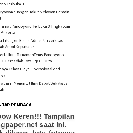
ono Terbuka 3
iryawan : Jangan Takut Melawan Pemain
l
rnama : Pandoyono Terbuka 3 Tingkatkan
s Peserta
i Inteligen Bisnis Admisi Universitas
ah Ambil Keputusan
erta Ikuti TurnamenTenis Pandoyono
 3, Berhadiah Total Rp 60 Juta
upaya Tekan Biaya Operasional dari
swa
athan : Menuntut Ilmu Dapat Sekaligus
dah
NTAR PEMBACA
ow Keren!!! Tampilan
ogpaper.net saat ini.