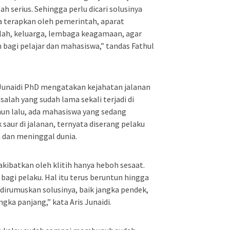
 serius. Sehingga perlu dicari solusinya
a terapkan oleh pemerintah, aparat
ah, keluarga, lembaga keagamaan, agar
bagi pelajar dan mahasiswa,” tandas Fathul
 Junaidi PhD mengatakan kejahatan jalanan
alah yang sudah lama sekali terjadi di
hun lalu, ada mahasiswa yang sedang
aur di jalanan, ternyata diserang pelaku
 dan meninggal dunia.
akibatkan oleh klitih hanya heboh sesaat.
a bagi pelaku. Hal itu terus beruntun hingga
lu dirumuskan solusinya, baik jangka pendek,
gka panjang,” kata Aris Junaidi.