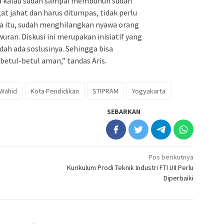
ja kalau sudah sampai membunuh sudah
t jahat dan harus ditumpas, tidak perlu
 itu, sudah menghilangkan nyawa orang
uran. Diskusi ini merupakan inisiatif yang
ah ada soslusinya. Sehingga bisa
etul-betul aman,” tandas Aris.
 Wahid
Kota Pendidikan
STIPRAM
Yogyakarta
SEBARKAN
Pos berikutnya
Kurikulum Prodi Teknik Industri FTI UII Perlu
Diperbaiki