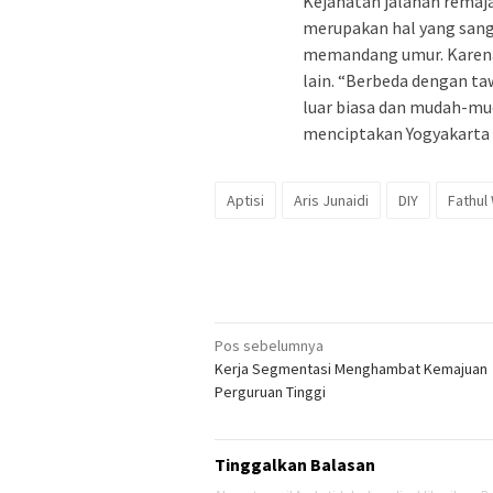
Kejahatan jalanan rema
merupakan hal yang sanga
memandang umur. Karena
lain. “Berbeda dengan taw
luar biasa dan mudah-mud
menciptakan Yogyakarta b
Aptisi
Aris Junaidi
DIY
Fathul
Navigasi
Pos sebelumnya
Kerja Segmentasi Menghambat Kemajuan
pos
Perguruan Tinggi
Tinggalkan Balasan