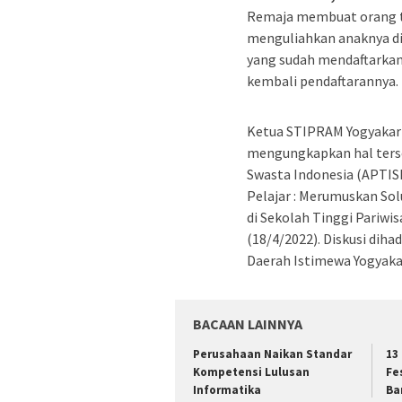
Remaja membuat orang t
menguliahkan anaknya di
yang sudah mendaftarkan
kembali pendaftarannya.
Ketua STIPRAM Yogyakart
mengungkapkan hal terse
Swasta Indonesia (APTISI
Pelajar : Merumuskan Sol
di Sekolah Tinggi Pariw
(18/4/2022). Diskusi diha
Daerah Istimewa Yogyakar
BACAAN LAINNYA
Perusahaan Naikan Standar
13
Kompetensi Lulusan
Fe
Informatika
Ban