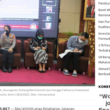
Pandoy
Bonit W
Nasiona
Hari Pu
Kualita
Investas
Permud
176 Pes
Terbuka
UII Ber
Mahasi
Ahmad F
Beriba
KOME
iyah, Sinungwati, Endang Patmintarsih dan Hangga Fathana (moderator)
rta, Senin (18/4/2022). (foto : heri purwata)
Wo
j
R.NET
— Aksi klithih atau Kejahatan Jalanan