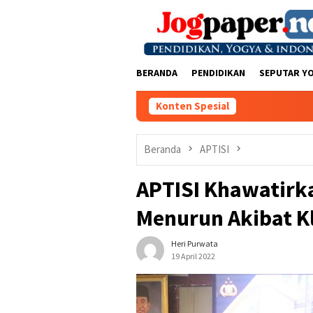
Loncat
ke
konten
BERANDA
PENDIDIKAN
SEPUTAR Y
Konten Spesial
Beranda
APTISI
APTISI Khawatirk
Menurun Akibat Kl
Heri Purwata
19 April 2022