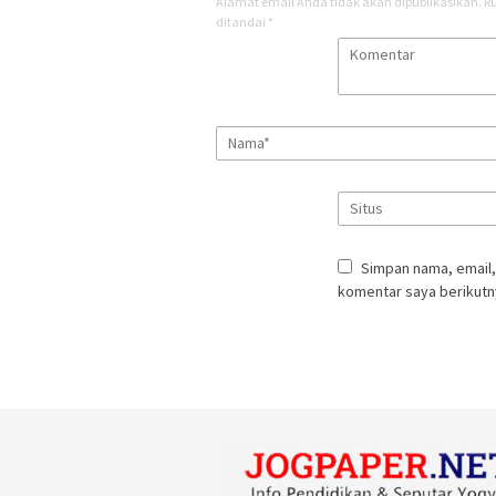
Alamat email Anda tidak akan dipublikasikan.
R
ditandai
*
Simpan nama, email,
komentar saya berikutn