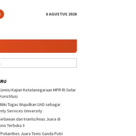
n
6 AGUSTUS 2026
ARU
 Komisi Kajian Ketatanegaraan MPR RI Gelar
 Konstitusi
iliki Tugas Wujudkan UAD sebagai
ty Services University
Setiawan dan Irianto/Anas Juara di
ono Terbuka 3
/Polianthes Juara Tenis Ganda Putri