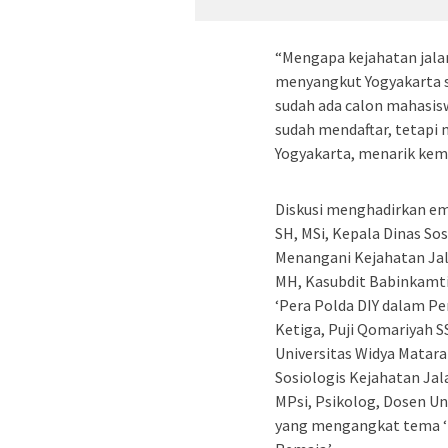
“Mengapa kejahatan jalan
menyangkut Yogyakarta se
sudah ada calon mahasis
sudah mendaftar, tetapi 
Yogyakarta, menarik kem
Diskusi menghadirkan em
SH, MSi, Kepala Dinas So
Menangani Kejahatan Jal
MH, Kasubdit Babinkamt
‘Pera Polda DIY dalam P
Ketiga, Puji Qomariyah SS
Universitas Widya Mata
Sosiologis Kejahatan Jal
MPsi, Psikolog, Dosen Un
yang mengangkat tema ‘P