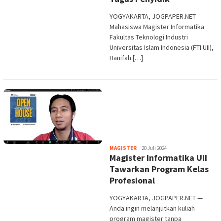
YOGYAKARTA, JOGPAPER.NET —
Mahasiswa Magister Informatika
Fakultas Teknologi Industri
Universitas Islam Indonesia (FTI UII),
Hanifah […]
Heri
MAGISTER
20 Juli 2024
Magister Informatika UII
Purwata
Tawarkan Program Kelas
Profesional
YOGYAKARTA, JOGPAPER.NET —
Anda ingin melanjutkan kuliah
program magister tanpa