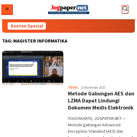
Loncat
ke
konten
Konten Spesial
TAG:
MAGISTER INFORMATIKA
Heri
TESIS
22 November 2025
Metode Gabungan AES dan
Purwata
LZMA Dapat Lindungi
Dokumen Medis Elektronik
YOGYAKARTA, JOGPAPER.NET —
Metode gabungan Advanced
Encryption Standard (AES) dan