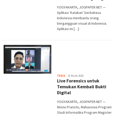
YOGYAKARTA, JOGPAPER.NET —
Aplikasi ‘Katakan’ berbahasa
Indonesia membantu orang
bergangguan visual di Indonesia.
Aplikasi ini […]
Heri
TESIS
31 Maret 2020
Live Forensics untuk
Purwata
Temukan Kembali Bukti
Digital
YOGYAKARTA, JOGPAPER.NET —
Wisnu Pranoto, Mahasiswa Program
Studi Informatika Program Magister