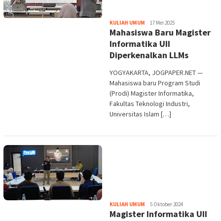
Heri
KULIAH UMUM
17 Mei 2025
Mahasiswa Baru Magister
Purwata
Informatika UII
Diperkenalkan LLMs
YOGYAKARTA, JOGPAPER.NET —
Mahasiswa baru Program Studi
(Prodi) Magister Informatika,
Fakultas Teknologi Industri,
Universitas Islam […]
Heri
KULIAH UMUM
5 Oktober 2024
Magister Informatika UII
Purwata