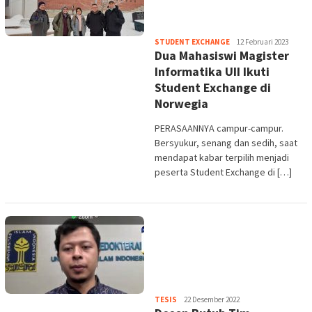
Heri
STUDENT EXCHANGE
12 Februari 2023
Dua Mahasiswi Magister
Purwata
Informatika UII Ikuti
Student Exchange di
Norwegia
PERASAANNYA campur-campur.
Bersyukur, senang dan sedih, saat
mendapat kabar terpilih menjadi
peserta Student Exchange di […]
Heri
TESIS
22 Desember 2022
Purwata