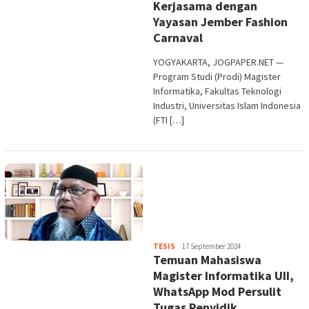
Kerjasama dengan
Yayasan Jember Fashion
Carnaval
YOGYAKARTA, JOGPAPER.NET —
Program Studi (Prodi) Magister
Informatika, Fakultas Teknologi
Industri, Universitas Islam Indonesia
(FTI […]
Heri
TESIS
17 September 2024
Temuan Mahasiswa
Purwata
Magister Informatika UII,
WhatsApp Mod Persulit
Tugas Penyidik