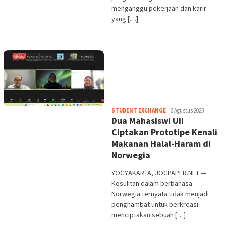
menganggu pekerjaan dan karir
yang […]
Heri
STUDENT EXCHANGE
3 Agustus 2023
Dua Mahasiswi UII
Purwata
Ciptakan Prototipe Kenali
Makanan Halal-Haram di
Norwegia
YOGYAKARTA, JOGPAPER.NET —
Kesulitan dalam berbahasa
Norwegia ternyata tidak menjadi
penghambat untuk berkreasi
menciptakan sebuah […]