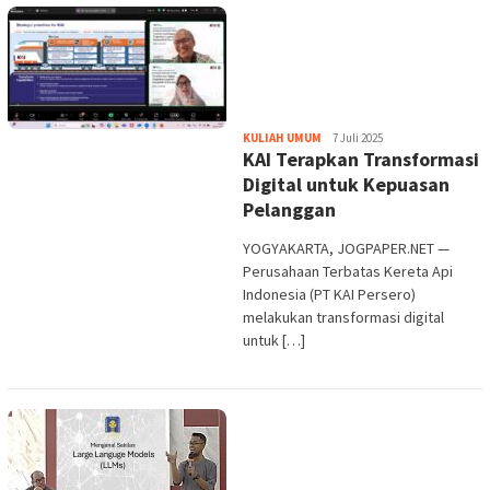
Heri
KULIAH UMUM
7 Juli 2025
KAI Terapkan Transformasi
Purwata
Digital untuk Kepuasan
Pelanggan
YOGYAKARTA, JOGPAPER.NET —
Perusahaan Terbatas Kereta Api
Indonesia (PT KAI Persero)
melakukan transformasi digital
untuk […]