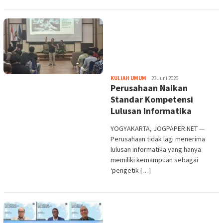
Heri
KULIAH UMUM
23 Juni 2026
Perusahaan Naikan
Purwata
Standar Kompetensi
Lulusan Informatika
YOGYAKARTA, JOGPAPER.NET —
Perusahaan tidak lagi menerima
lulusan informatika yang hanya
memiliki kemampuan sebagai
‘pengetik […]