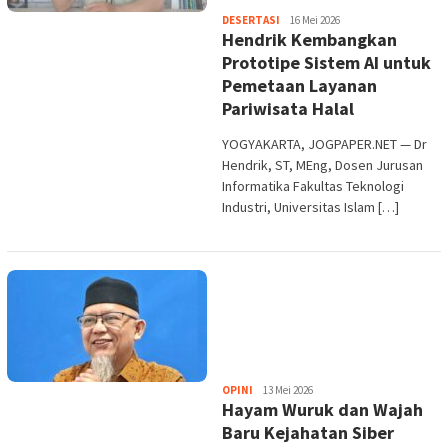
Heri
DESERTASI
16 Mei 2026
Hendrik Kembangkan
Purwata
Prototipe Sistem AI untuk
Pemetaan Layanan
Pariwisata Halal
YOGYAKARTA, JOGPAPER.NET — Dr
Hendrik, ST, MEng, Dosen Jurusan
Informatika Fakultas Teknologi
Industri, Universitas Islam […]
Heri
OPINI
13 Mei 2026
Hayam Wuruk dan Wajah
Purwata
Baru Kejahatan Siber