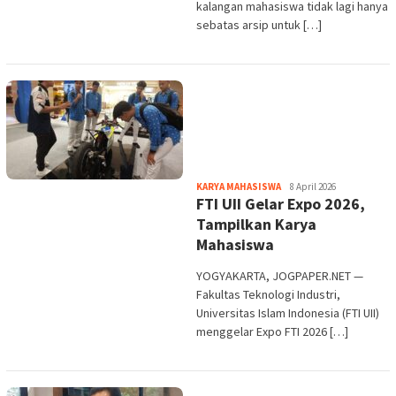
kalangan mahasiswa tidak lagi hanya
sebatas arsip untuk […]
Heri
KARYA MAHASISWA
8 April 2026
FTI UII Gelar Expo 2026,
Purwata
Tampilkan Karya
Mahasiswa
YOGYAKARTA, JOGPAPER.NET —
Fakultas Teknologi Industri,
Universitas Islam Indonesia (FTI UII)
menggelar Expo FTI 2026 […]