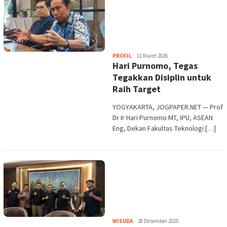
Heri
PROFIL
11 Maret 2026
Hari Purnomo, Tegas
Purwata
Tegakkan Disiplin untuk
Raih Target
YOGYAKARTA, JOGPAPER.NET — Prof
Dr Ir Hari Purnomo MT, IPU, ASEAN
Eng, Dekan Fakultas Teknologi […]
Heri
WISUDA
28 Desember 2025