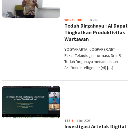
Heri
WORKSHOP
8 Juli 2026
Teduh Dirgahayu : AI Dapat
Purwata
Tingkatkan Produktivitas
Wartawan
YOGYAKARTA, JOGPAPER.NET —
Pakar Teknologi Informasi, Dr Ir R
Teduh Dirgahayu menandaskan
Artificial Intelligence (AI) […]
Heri
TESIS
1 Juli 2026
Investigasi Artefak Digital
Purwata