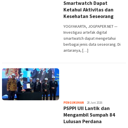
Smartwatch Dapat
Ketahui Aktivitas dan
Kesehatan Seseorang
YOGYAKARTA, JOGPAPER.NET —
Investigasi artefak digital
smartwatch dapat mengetahui
berbagai jenis data seseorang. Di
antaranya, […]
Heri
PENGUKUHAN
28 Juni 2026
PSPPI UII Lantik dan
Purwata
Mengambil Sumpah 84
Lulusan Perdana