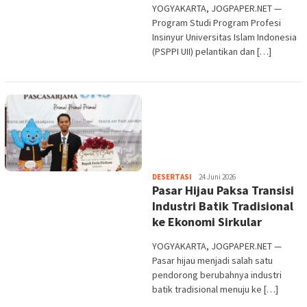
YOGYAKARTA, JOGPAPER.NET —
Program Studi Program Profesi
Insinyur Universitas Islam Indonesia
(PSPPI UII) pelantikan dan […]
Heri
DESERTASI
24 Juni 2026
Pasar Hijau Paksa Transisi
Purwata
Industri Batik Tradisional
ke Ekonomi Sirkular
YOGYAKARTA, JOGPAPER.NET —
Pasar hijau menjadi salah satu
pendorong berubahnya industri
batik tradisional menuju ke […]