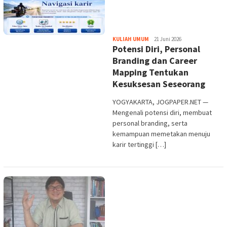
Heri
KULIAH UMUM
21 Juni 2026
Potensi Diri, Personal
Purwata
Branding dan Career
Mapping Tentukan
Kesuksesan Seseorang
YOGYAKARTA, JOGPAPER.NET —
Mengenali potensi diri, membuat
personal branding, serta
kemampuan memetakan menuju
karir tertinggi […]