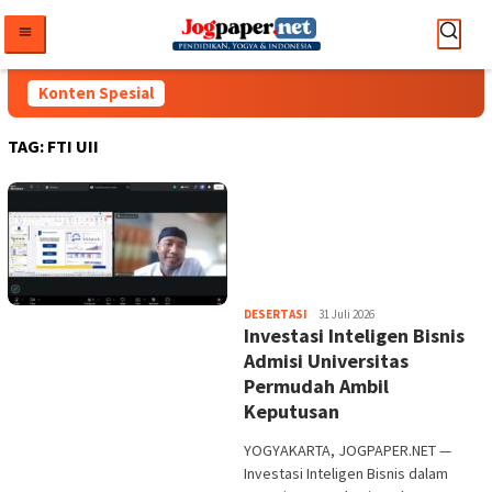
Loncat
ke
konten
Konten Spesial
TAG:
FTI UII
Heri
DESERTASI
31 Juli 2026
Investasi Inteligen Bisnis
Purwata
Admisi Universitas
Permudah Ambil
Keputusan
YOGYAKARTA, JOGPAPER.NET —
Investasi Inteligen Bisnis dalam