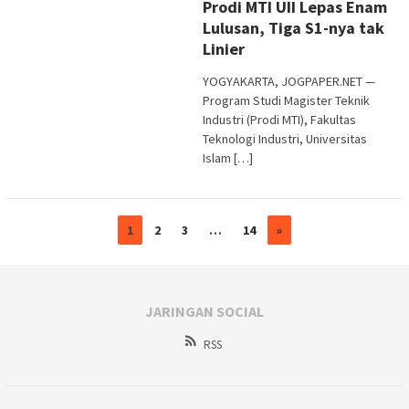
Prodi MTI UII Lepas Enam
Purwata
Lulusan, Tiga S1-nya tak
Linier
YOGYAKARTA, JOGPAPER.NET —
Program Studi Magister Teknik
Industri (Prodi MTI), Fakultas
Teknologi Industri, Universitas
Islam […]
1
2
3
…
14
»
JARINGAN SOCIAL
RSS