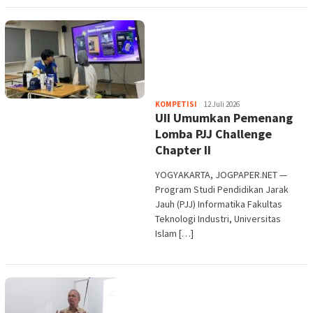
Heri
KOMPETISI
12 Juli 2026
UII Umumkan Pemenang
Purwata
Lomba PJJ Challenge
Chapter II
YOGYAKARTA, JOGPAPER.NET —
Program Studi Pendidikan Jarak
Jauh (PJJ) Informatika Fakultas
Teknologi Industri, Universitas
Islam […]