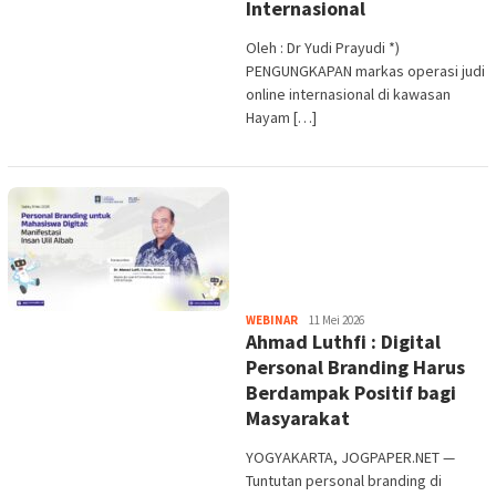
Internasional
Oleh : Dr Yudi Prayudi *)
PENGUNGKAPAN markas operasi judi
online internasional di kawasan
Hayam […]
Heri
WEBINAR
11 Mei 2026
Ahmad Luthfi : Digital
Purwata
Personal Branding Harus
Berdampak Positif bagi
Masyarakat
YOGYAKARTA, JOGPAPER.NET —
Tuntutan personal branding di