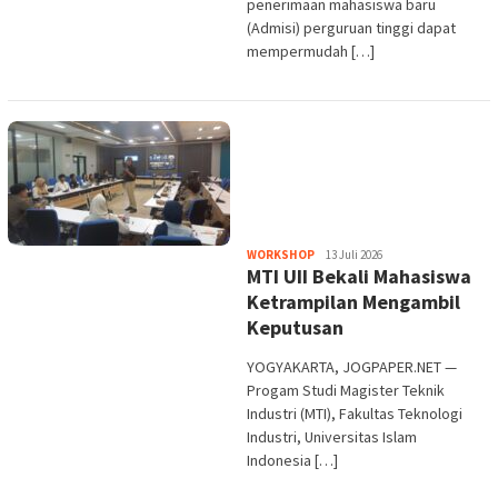
penerimaan mahasiswa baru
(Admisi) perguruan tinggi dapat
mempermudah […]
Heri
WORKSHOP
13 Juli 2026
MTI UII Bekali Mahasiswa
Purwata
Ketrampilan Mengambil
Keputusan
YOGYAKARTA, JOGPAPER.NET —
Progam Studi Magister Teknik
Industri (MTI), Fakultas Teknologi
Industri, Universitas Islam
Indonesia […]