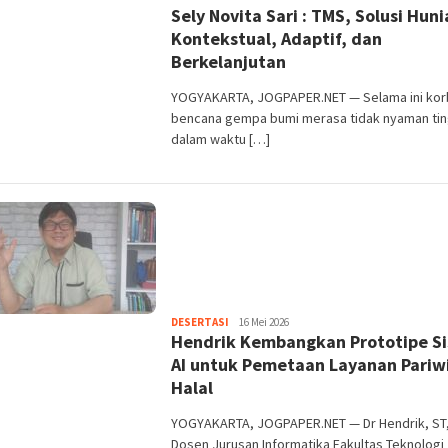
Sely Novita Sari : TMS, Solusi Hun
Purwata
Kontekstual, Adaptif, dan
Berkelanjutan
YOGYAKARTA, JOGPAPER.NET — Selama ini kor
bencana gempa bumi merasa tidak nyaman tin
dalam waktu […]
Heri
DESERTASI
16 Mei 2026
Hendrik Kembangkan Prototipe S
Purwata
AI untuk Pemetaan Layanan Pariw
Halal
YOGYAKARTA, JOGPAPER.NET — Dr Hendrik, ST
Dosen Jurusan Informatika Fakultas Teknologi