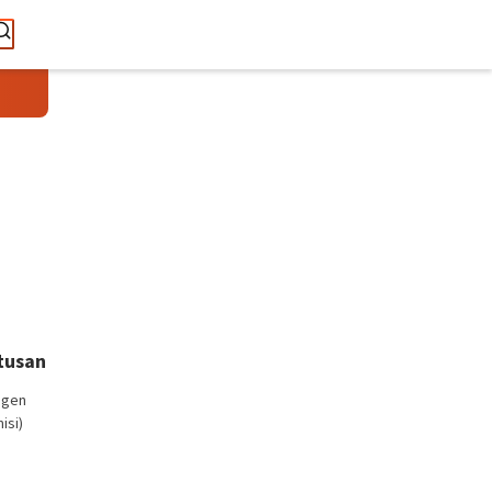
tusan
igen
isi)