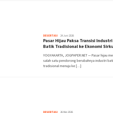
Heri
DESERTASI
24 Juni 2026
Pasar Hijau Paksa Transisi Industri
Purwata
Batik Tradisional ke Ekonomi Sirk
YOGYAKARTA, JOGPAPER.NET — Pasar hijau me
salah satu pendorong berubahnya industri bat
tradisional menuju ke […]
Heri
DESERTASI
26 Mei 2026