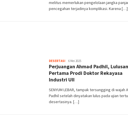
melitus memerlukan pengelolaan jangka panja
pencegahan terjadinya komplikasi. Karena […]
Heri
DESERTASI
6 Mei 2025
Perjuangan Ahmad Padhil, Lulusa
Purwata
Pertama Prodi Doktor Rekayasa
Industri UII
SENYUM LEBAR, tampak tersungging di wajah
Padhil setelah dinyatakan lulus pada ujian tert
desertasinya. […]