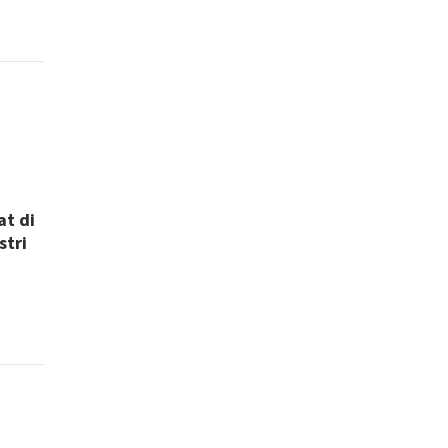
at di
stri
i