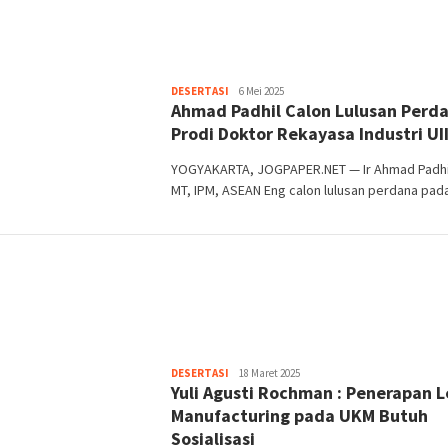
Heri
DESERTASI
6 Mei 2025
Ahmad Padhil Calon Lulusan Perd
Purwata
Prodi Doktor Rekayasa Industri UI
YOGYAKARTA, JOGPAPER.NET — Ir Ahmad Padhil
MT, IPM, ASEAN Eng calon lulusan perdana pad
Heri
DESERTASI
18 Maret 2025
Yuli Agusti Rochman : Penerapan 
Purwata
Manufacturing pada UKM Butuh
Sosialisasi