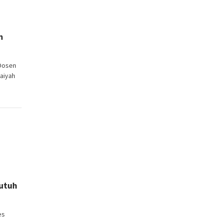
m
Dosen
aiyah
Butuh
es