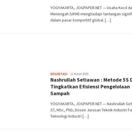
YOGYAKARTA, JOGPAPER.NET — Usaha Kecil d
Menengah (UKM) menghadapi tantangan signif
dalam pasar kompetitif global. […]
Heri
DESERTASI
11 Maret 2025
Nashrullah Setiawan : Metode 5S 
Purwata
Tingkatkan Efisiensi Pengelolaan
Sampah
YOGYAKARTA, JOGPAPER.NET — Nashrullah Se
ST, MSc, PhD, Dosen Jurusan Teknik Industri Fa
Teknologi Industri […]