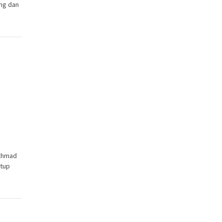
ng dan
n
 Ahmad
utup