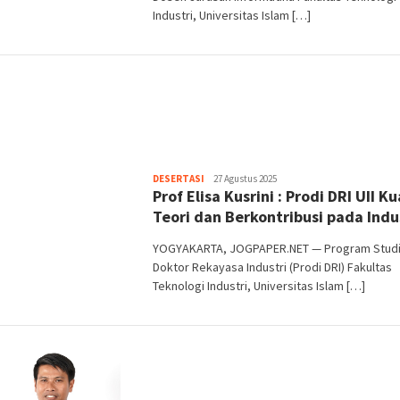
Industri, Universitas Islam […]
Heri
DESERTASI
27 Agustus 2025
Prof Elisa Kusrini : Prodi DRI UII Ku
Purwata
Teori dan Berkontribusi pada Indu
YOGYAKARTA, JOGPAPER.NET — Program Stud
Doktor Rekayasa Industri (Prodi DRI) Fakultas
Teknologi Industri, Universitas Islam […]