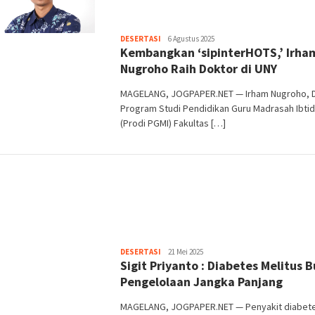
Heri
DESERTASI
6 Agustus 2025
Kembangkan ‘sipinterHOTS,’ Irha
Purwata
Nugroho Raih Doktor di UNY
MAGELANG, JOGPAPER.NET — Irham Nugroho, 
Program Studi Pendidikan Guru Madrasah Ibtid
(Prodi PGMI) Fakultas […]
Heri
DESERTASI
21 Mei 2025
Sigit Priyanto : Diabetes Melitus 
Purwata
Pengelolaan Jangka Panjang
MAGELANG, JOGPAPER.NET — Penyakit diabet