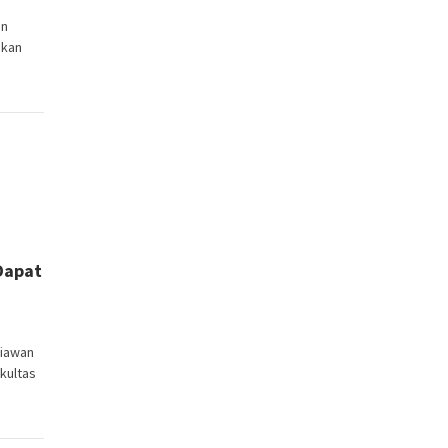
an
ikan
Dapat
tiawan
kultas