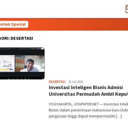
nten Spesial
GORI:
DESERTASI
Heri
DESERTASI
31 Juli 2026
Investasi Inteligen Bisnis Admisi
Purwata
Universitas Permudah Ambil Kepu
YOGYAKARTA, JOGPAPER.NET — Investasi Intel
Bisnis dalam penerimaan mahasiswa baru (Adm
perguruan tinggi dapat mempermudah […]