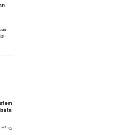
ian
ban
ggal
istem
isata
, MEng,