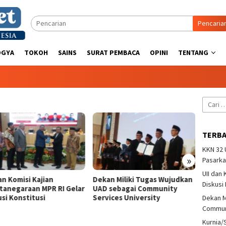
Pencaria
OGYA
TOKOH
SAINS
SURAT PEMBACA
OPINI
TENTANG
Cari
untuk:
TERB
KKN 32
Kurnia/Setiawan dan
»
Pasarka
Irianto/Anas Juara di
Pandoyono Terbuka 3
UII dan
an Miliki Tugas Wujudkan
Lusi
Diskusi
D sebagai Community
Teni
vices University
Pand
Dekan M
Communi
Kurnia/