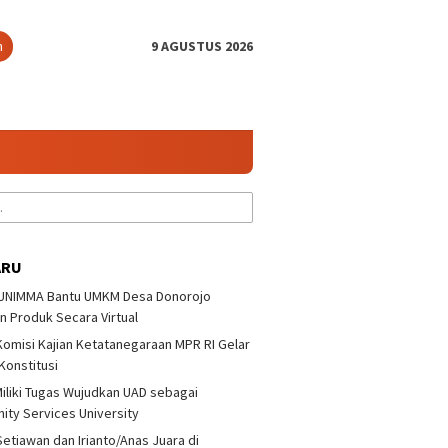
n
9 AGUSTUS 2026
ARU
 UNIMMA Bantu UMKM Desa Donorojo
n Produk Secara Virtual
 Komisi Kajian Ketatanegaraan MPR RI Gelar
ana/Polianthes Juara
KKN 32 UNIMMA Bantu UMKM
UII da
 Konstitusi
s Ganda Putri
Desa Donorojo Pasarkan
Ketata
oyono Terbuka 3
Produk Secara Virtual
Diskus
iliki Tugas Wujudkan UAD sebagai
ty Services University
Setiawan dan Irianto/Anas Juara di