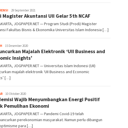
Heri
RENSI
29 September 2021
i Magister Akuntansi UII Gelar 5th NCAF
Purwata
KARTA, JOGPAPER.NET — Program Studi (Prodi) Magister
nsi Fakultas Bisnis & Ekonomika Universitas Islam Indonesia […]
Heri
AH
15 Desember 2020
Luncurkan Majalah Elektronik ‘UII Business and
Purwata
omic Insights’
ARTA, JOGPAPER.NET — Universitas Islam Indonesi (UII)
urkan majalah elektronik ‘UII Business and Economic
ts’ […]
Heri
AR
10 Oktober 2020
emisi Wajib Menyumbangkan Energi Positif
Purwata
k Pemulihan Ekonomi
KARTA, JOGPAPER.NET — Pandemi Covid-19 telah
ancurkan perekonomian masyarakat. Namun perlu dibangun
 optimisme para […]