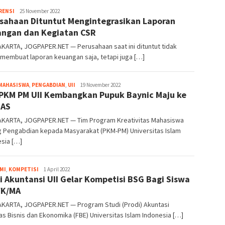
Heri
RENSI
25 November 2022
sahaan Dituntut Mengintegrasikan Laporan
Purwata
ngan dan Kegiatan CSR
KARTA, JOGPAPER.NET — Perusahaan saat ini dituntut tidak
membuat laporan keuangan saja, tetapi juga […]
Heri
 MAHASISWA
,
PENGABDIAN
,
UII
19 November 2022
PKM PM UII Kembangkan Pupuk Baynic Maju ke
Purwata
NAS
KARTA, JOGPAPER.NET — Tim Program Kreativitas Mahasiswa
g Pengabdian kepada Masyarakat (PKM-PM) Universitas Islam
sia […]
Heri
MI
,
KOMPETISI
1 April 2022
i Akuntansi UII Gelar Kompetisi BSG Bagi Siswa
Purwata
/K/MA
KARTA, JOGPAPER.NET — Program Studi (Prodi) Akuntasi
as Bisnis dan Ekonomika (FBE) Universitas Islam Indonesia […]