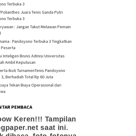
ono Terbuka 3
/Polianthes Juara Tenis Ganda Putri
ono Terbuka 3
iryawan : Jangan Takut Melawan Pemain
l
rnama : Pandoyono Terbuka 3 Tingkatkan
s Peserta
i Inteligen Bisnis Admisi Universitas
ah Ambil Keputusan
erta Ikuti TurnamenTenis Pandoyono
 3, Berhadiah Total Rp 60 Juta
upaya Tekan Biaya Operasional dari
swa
NTAR PEMBACA
ow Keren!!! Tampilan
ogpaper.net saat ini.