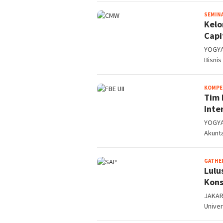
SEMIN
Kelo
Capi
YOGYA
Bisnis
KOMPE
Tim 
Inte
YOGYA
Akunta
GATHE
Lulu
Kons
JAKAR
Univer