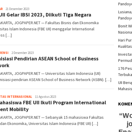
Pandoy
Heri
AR
21 Desember 2023
Lusiana
UII Gelar IBSI 2023, Diikuti Tiga Negara
Purwata
Pandoy
KARTA, JOGPAPER.NET — Fakultas Bisnis dan Ekonomika
Bonit W
sitas Islam Indonesia (FBE UII) menggelar International
Nasiona
ess […]
Hari Pu
Kualita
Heri
RENSI
2 Desember 2023
Investas
Inisiasi Pendirian ASEAN School of Business
Purwata
Permud
work
176 Pes
ARTA, JOGPAPER.NET — Universitas Islam Indonesia (UII)
Terbuka
isiasi pendirian ASEAN School of Business Network (ASBN). […]
UII Ber
Mahasi
Heri
ITAS INTERNASIONAL
11 Agustus 2023
ahasiswa FBE UII Ikuti Program International
Purwata
KOME
ent Mobility
Wo
KARTA, JOGPAPER.NET — Sebanyak 15 mahasiswa Fakultas
j
 dan Ekonomika, Universitas Islam Indonesia (FBE UII) […]