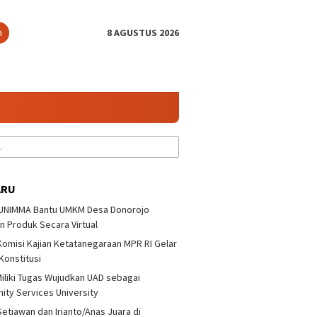
n
8 AGUSTUS 2026
ARU
 UNIMMA Bantu UMKM Desa Donorojo
n Produk Secara Virtual
 Komisi Kajian Ketatanegaraan MPR RI Gelar
 Konstitusi
iliki Tugas Wujudkan UAD sebagai
ty Services University
Setiawan dan Irianto/Anas Juara di