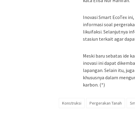
kata Elisa Nur Hanifah.
Inovasi Smart EcoTex in
informasi soal pergerak
likuifaksi. Selanjutnya i
stasiun terkait agar dapa
Meski baru sebatas ide k
inovasi ini dapat dikemba
lapangan. Selain itu, ju
khususnya dalam mengura
karbon. (*)
Konstruksi
Pergerakan Tanah
Sm