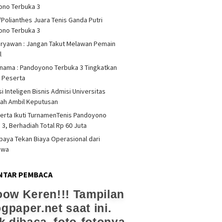
ono Terbuka 3
/Polianthes Juara Tenis Ganda Putri
ono Terbuka 3
iryawan : Jangan Takut Melawan Pemain
l
rnama : Pandoyono Terbuka 3 Tingkatkan
s Peserta
i Inteligen Bisnis Admisi Universitas
ah Ambil Keputusan
erta Ikuti TurnamenTenis Pandoyono
 3, Berhadiah Total Rp 60 Juta
upaya Tekan Biaya Operasional dari
swa
NTAR PEMBACA
ow Keren!!! Tampilan
ogpaper.net saat ini.