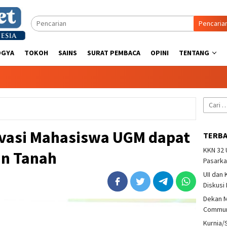
Pencaria
OGYA
TOKOH
SAINS
SURAT PEMBACA
OPINI
TENTANG
Cari
untuk:
ovasi Mahasiswa UGM dapat
TERB
KKN 32
an Tanah
Pasarka
UII dan
Diskusi
Dekan M
Communi
Kurnia/