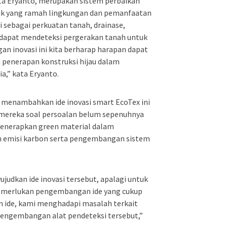
ata Eryanto, merupakan sistem perbaikan
ik yang ramah lingkungan dan pemanfaatan
 sebagai perkuatan tanah, drainase,
s dapat mendeteksi pergerakan tanah untuk
gan inovasi ini kita berharap harapan dapat
penerapan konstruksi hijau dalam
a,” kata Eryanto.
h menambahkan ide inovasi smart EcoTex ini
 mereka soal persoalan belum sepenuhnya
enerapkan green material dalam
emisi karbon serta pengembangan sistem
udkan ide inovasi tersebut, apalagi untuk
emerlukan pengembangan ide yang cukup
 ide, kami menghadapi masalah terkait
engembangan alat pendeteksi tersebut,”