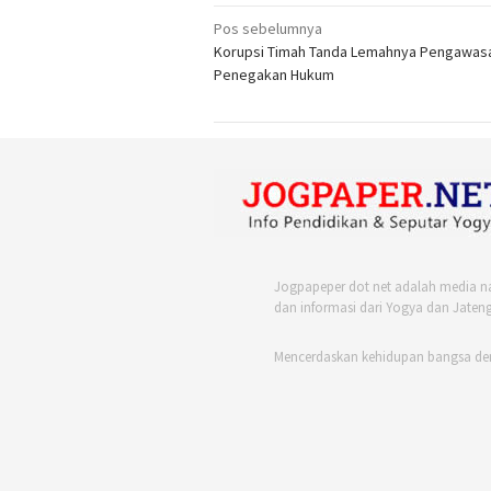
Navigasi
Pos sebelumnya
Korupsi Timah Tanda Lemahnya Pengawas
pos
Penegakan Hukum
Jogpapeper dot net adalah media n
dan informasi dari Yogya dan Jateng
Mencerdaskan kehidupan bangsa de