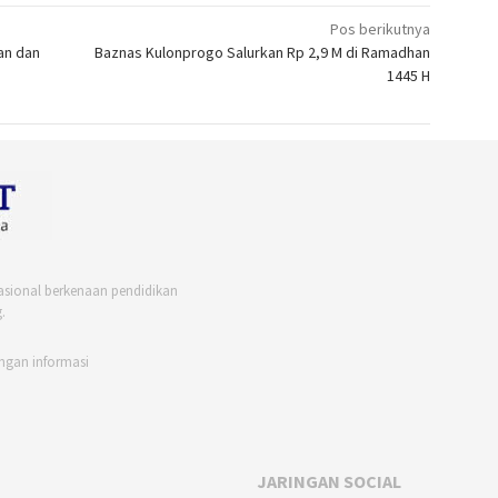
Pos berikutnya
an dan
Baznas Kulonprogo Salurkan Rp 2,9 M di Ramadhan
1445 H
asional berkenaan pendidikan
.
ngan informasi
JARINGAN SOCIAL