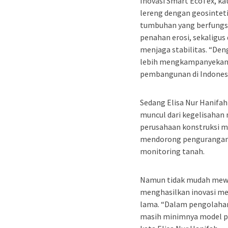
Inovasi Smart EcoTex, k
lereng dengan geosintet
tumbuhan yang berfungsi
penahan erosi, sekaligu
menjaga stabilitas. “Den
lebih mengkampanyekan 
pembangunan di Indonesi
Sedang Elisa Nur Hanifa
muncul dari kegelisahan
perusahaan konstruksi m
mendorong pengurangan 
monitoring tanah.
Namun tidak mudah mewuj
menghasilkan inovasi m
lama. “Dalam pengolahan
masih minimnya model p