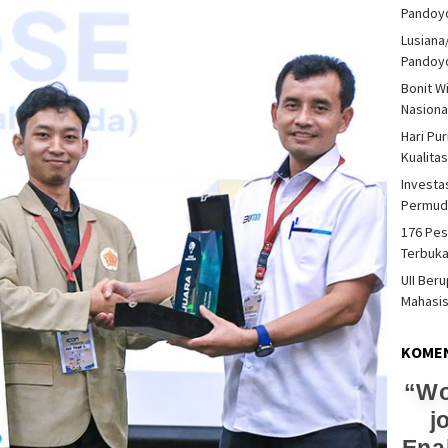
Pandoy
Lusiana
Pandoy
Bonit W
Nasiona
Hari Pu
Kualita
Investas
Permud
176 Pes
Terbuka
UII Ber
Mahasi
KOME
Wo
j