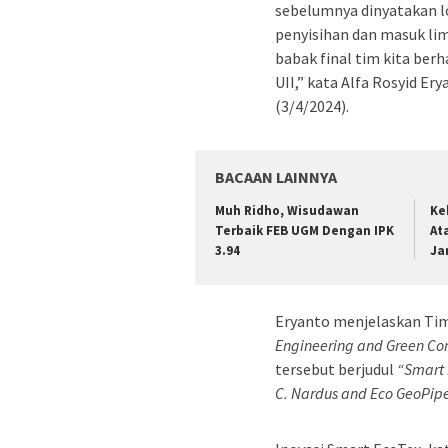
sebelumnya dinyatakan l
penyisihan dan masuk lima
babak final tim kita ber
UII,” kata Alfa Rosyid E
(3/4/2024).
BACAAN LAINNYA
Muh Ridho, Wisudawan
Ke
Terbaik FEB UGM Dengan IPK
At
3.94
Ja
Eryanto menjelaskan Ti
Engineering and Green Con
tersebut berjudul
“Smart 
C. Nardus and Eco GeoPip