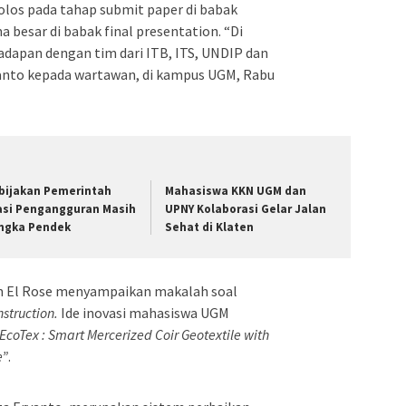
olos pada tahap submit paper di babak
 besar di babak final presentation. “Di
hadapan dengan tim dari ITB, ITS, UNDIP dan
ryanto kepada wartawan, di kampus UGM, Rabu
bijakan Pemerintah
Mahasiswa KKN UGM dan
asi Pengangguran Masih
UPNY Kolaborasi Gelar Jalan
ngka Pendek
Sehat di Klaten
m El Rose menyampaikan makalah soal
struction.
Ide inovasi mahasiswa UGM
EcoTex : Smart Mercerized Coir Geotextile with
e”
.