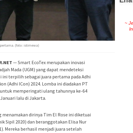
Ena
~ Je
In
pertama. (foto : istimewa)
R.NET
— Smart EcoTex merupakan inovasi
adjah Mada (UGM) yang dapat mendeteksi
 ini terpilih sebagai juara pertama pada Adhi
ion (Adhi ICon) 2024. Lomba ini diadakan PT
k untuk memperingati ulang tahunnya ke-64
Januari lalu di Jakarta.
menamakan dirinya Tim El Rose ini diketuai
nik Sipil 2020) dan beranggotakan Elisa Nur
1). Mereka berhasil menjadi juara setelah