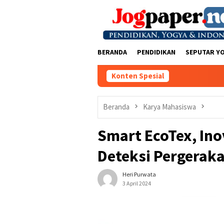
Loncat
ke
konten
BERANDA
PENDIDIKAN
SEPUTAR Y
Konten Spesial
Beranda
Karya Mahasiswa
Smart EcoTex, In
Deteksi Pergerak
Heri Purwata
3 April 2024