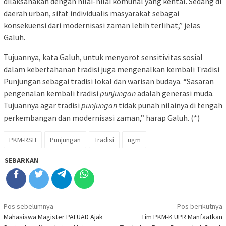
dilaksanakan dengan nilai-nilai komunal yang kental. Sedang di
daerah urban, sifat individualis masyarakat sebagai
konsekuensi dari modernisasi zaman lebih terlihat,” jelas
Galuh.
Tujuannya, kata Galuh, untuk menyorot sensitivitas sosial
dalam kebertahanan tradisi juga mengenalkan kembali Tradisi
Punjungan sebagai tradisi lokal dan warisan budaya. “Sasaran
pengenalan kembali tradisi
punjungan
adalah generasi muda.
Tujuannya agar tradisi
punjungan
tidak punah nilainya di tengah
perkembangan dan modernisasi zaman,” harap Galuh. (*)
PKM-RSH
Punjungan
Tradisi
ugm
SEBARKAN
Navigasi
Pos sebelumnya
Pos berikutnya
Mahasiswa Magister PAI UAD Ajak
Tim PKM-K UPR Manfaatkan
pos