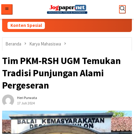
Loncat
ke
konten
Konten Spesial
Beranda
Karya Mahasiswa
Tim PKM-RSH UGM Temukan
Tradisi Punjungan Alami
Pergeseran
Heri Purwata
17 Juli 2024