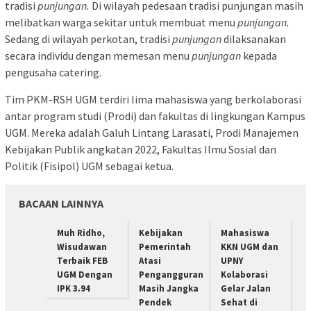
tradisi
punjungan.
Di wilayah pedesaan tradisi punjungan masih
melibatkan warga sekitar untuk membuat menu
punjungan.
Sedang di wilayah perkotan, tradisi
punjungan
dilaksanakan
secara individu dengan memesan menu
punjungan
kepada
pengusaha catering.
Tim PKM-RSH UGM terdiri lima mahasiswa yang berkolaborasi
antar program studi (Prodi) dan fakultas di lingkungan Kampus
UGM. Mereka adalah Galuh Lintang Larasati, Prodi Manajemen
Kebijakan Publik angkatan 2022, Fakultas Ilmu Sosial dan
Politik (Fisipol) UGM sebagai ketua.
BACAAN LAINNYA
Muh Ridho,
Kebijakan
Mahasiswa
Wisudawan
Pemerintah
KKN UGM dan
Terbaik FEB
Atasi
UPNY
UGM Dengan
Pengangguran
Kolaborasi
IPK 3.94
Masih Jangka
Gelar Jalan
Pendek
Sehat di