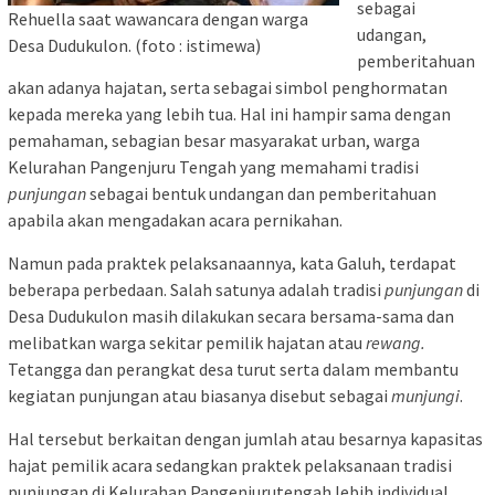
sebagai
Rehuella saat wawancara dengan warga
udangan,
Desa Dudukulon. (foto : istimewa)
pemberitahuan
akan adanya hajatan, serta sebagai simbol penghormatan
kepada mereka yang lebih tua. Hal ini hampir sama dengan
pemahaman, sebagian besar masyarakat urban, warga
Kelurahan Pangenjuru Tengah yang memahami tradisi
punjungan
sebagai bentuk undangan dan pemberitahuan
apabila akan mengadakan acara pernikahan.
Namun pada praktek pelaksanaannya, kata Galuh, terdapat
beberapa perbedaan. Salah satunya adalah tradisi
punjungan
di
Desa Dudukulon masih dilakukan secara bersama-sama dan
melibatkan warga sekitar pemilik hajatan atau
rewang.
Tetangga dan perangkat desa turut serta dalam membantu
kegiatan punjungan atau biasanya disebut sebagai
munjungi
.
Hal tersebut berkaitan dengan jumlah atau besarnya kapasitas
hajat pemilik acara sedangkan praktek pelaksanaan tradisi
punjungan di Kelurahan Pangenjurutengah lebih individual.