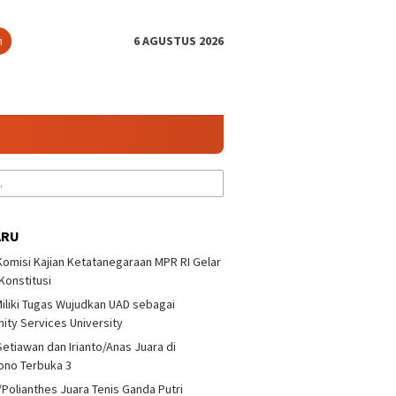
n
6 AGUSTUS 2026
ARU
 Komisi Kajian Ketatanegaraan MPR RI Gelar
 Konstitusi
iliki Tugas Wujudkan UAD sebagai
ty Services University
Setiawan dan Irianto/Anas Juara di
ono Terbuka 3
/Polianthes Juara Tenis Ganda Putri