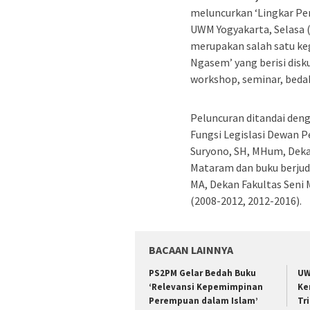
meluncurkan ‘Lingkar P
UWM Yogyakarta, Selasa 
merupakan salah satu ke
Ngasem’ yang berisi disku
workshop, seminar, bedah
Peluncuran ditandai den
Fungsi Legislasi Dewan P
Suryono, SH, MHum, Deka
Mataram dan buku berjudu
MA, Dekan Fakultas Seni 
(2008-2012, 2012-2016).
BACAAN LAINNYA
PS2PM Gelar Bedah Buku
UW
‘Relevansi Kepemimpinan
Ke
Perempuan dalam Islam’
Tr