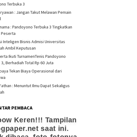
ono Terbuka 3
iryawan : Jangan Takut Melawan Pemain
l
rnama : Pandoyono Terbuka 3 Tingkatkan
s Peserta
i Inteligen Bisnis Admisi Universitas
ah Ambil Keputusan
erta Ikuti TurnamenTenis Pandoyono
 3, Berhadiah Total Rp 60 Juta
upaya Tekan Biaya Operasional dari
swa
athan : Menuntut Ilmu Dapat Sekaligus
dah
NTAR PEMBACA
ow Keren!!! Tampilan
ogpaper.net saat ini.