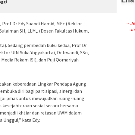
Ena
nggi
Prof Dr Edy Suandi Hamid, MEc (Rektor
~ Je
In
 Sulaiman SH, LLM,. (Dosen Fakultas Hukum,
a). Sedang pembedah buku kedua, Prof Dr
ektor UIN Suka Yogyakarta), Dr Irwandi, SSn,
 Media Rekam ISI), dan Puji Qomariyah
takan keberadaan Lingkar Pendapa Agung
uka diri bagi partisipasi, sinergi dan
gai pihak untuk mewujudkan ruang-ruang
 kesejahteraan sosial secara bersama.
menjadi ikhtiar dan retasan UWM dalam
 Unggul,” kata Edy.