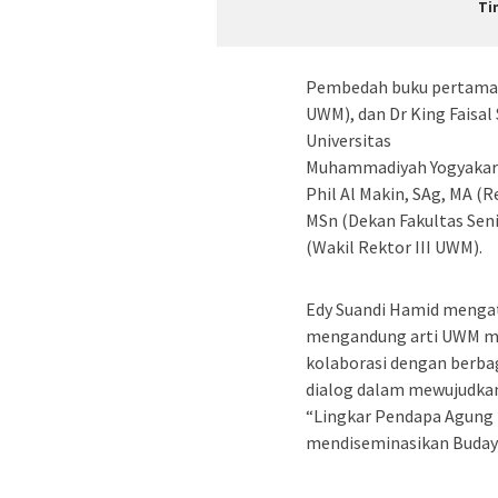
Ti
Pembedah buku pertama, 
UWM), dan Dr King Faisal
Universitas
Muhammadiyah Yogyakart
Phil Al Makin, SAg, MA (R
MSn (Dekan Fakultas Seni
(Wakil Rektor III UWM).
Edy Suandi Hamid menga
mengandung arti UWM memb
kolaborasi dengan berba
dialog dalam mewujudkan
“Lingkar Pendapa Agung 
mendiseminasikan Budaya