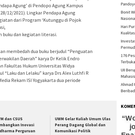
Pandoy
endapa Agung’ di Pendopo Agung Kampus
Bonit W
(28/12/2021). Lingkar Pendapa Agung
Nasiona
giatan dari Program ‘Kutunggu di Pojok
Hari Pu
si,
Kualita
 buku dan kegiatan literasi.
Investas
Permud
gan membedah dua buku berjudul “Penguatan
176 Pes
erwakilan Daerah” karya Dr Kelik Endro
Terbuka
n Fakultas Hukum Universitas Widya
UII Ber
l “Laku dan Lelaku” karya Drs Alex Luthfi R
Mahasi
Media Rekam ISI Yogyakarta dua periode
Ahmad F
Beriba
KOME
Wo
M dan CSUS
UWM Gelar Kuliah Umum Ulas
mbangkan Inovasi
Perang Dagang Global dan
j
idharma Perguruan
Komunikasi Politik