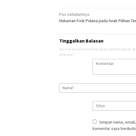
Navigasi
Pos sebelumnya
Hukuman Fisik Pidana pada Anak Pilihan Te
pos
Tinggalkan Balasan
Alamat email Anda tidak akan dipublikasikan.
R
ditandai
*
Simpan nama, email,
komentar saya berikutn