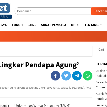
Pencaria
OGYA
TOKOH
SAINS
SURAT PEMBACA
OPINI
TENTANG
Cari
untuk:
ingkar Pendapa Agung’
TERB
UII dan
Diskusi
Dekan M
Communi
edah buku di Pendopo Agung UWM Yogyakarta, Selasa (28/12/2021). (foto :
Kurnia/
Pandoy
Lusiana
R.NET
— Universitas Widya Mataram (UWM)