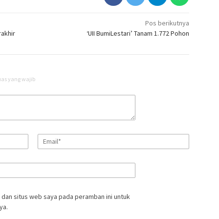
Pos berikutnya
rakhir
‘UII BumiLestari’ Tanam 1.772 Pohon
uas yang wajib
 dan situs web saya pada peramban ini untuk
ya.