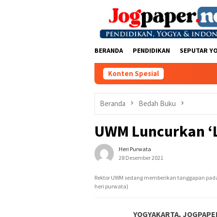
Loncat
ke
konten
BERANDA
PENDIDIKAN
SEPUTAR Y
Konten Spesial
Beranda
Bedah Buku
UWM Luncurkan ‘L
Heri Purwata
28 Desember 2021
Rektor UWM sedang memberikan tanggapan pada b
heri purwata)
YOGYAKARTA, JOGPAPE