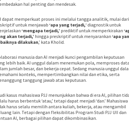
mbedakan hal penting dan mendesak.
I dapat memperkuat proses ini melalui tangga analitik, mulai dari
skriptif untuk menjawab
‘apa yang terjadi,
‘ diagnostik untuk
njelaskan
‘mengapa terjadi,’
prediktif untuk memperkirakan
‘a
ng akan terjadi,’
hingga preskriptif untuk menyarankan
‘apa ya
baiknya dilakukan
,’ kata Kholid.
laborasi manusia dan AI menjadi kunci pengambilan keputusan
ng lebih baik. AI unggul dalam menemukan pola, memproses dat
lam jumlah besar, dan bekerja cepat. Sedang manusia unggul dal
mahami konteks, mempertimbangkan nilai dan etika, serta
nanggung tanggung jawab atas keputusan.
udi kasus mahasiswa PJJ menunjukkan bahwa di era AI, pilihan tid
lalu harus berbentuk ‘atau,’ tetapi dapat menjadi ‘dan.’ Mahasiswa
dak harus selalu memilih antara kuliah, bekerja, atau mengambil
luang lain. Tetapi dengan fleksibilitas Program Studi PJJ UII dan
ntuan AI, berbagai pilihan dapat dikombinasikan.