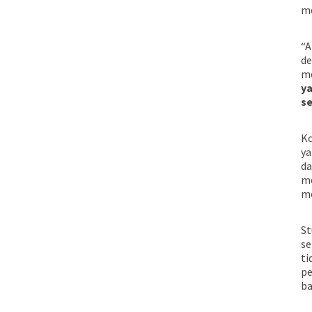
me
“A
de
me
ya
se
Ko
ya
da
me
me
St
se
ti
pe
ba