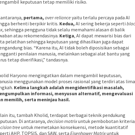
ngambil keputusan tetap memiliki risiko.
 antaranya,
pertama,
over-reliance
yaitu terlalu percaya pada AI
ngga berhenti berpikir kritis.
Kedua,
AI sering bekerja seperti
bla
x
, sehingga pengguna tidak selalu memahami alasan di balik
waban atau rekomendasinya.
Ketiga
, AI dapat mewarisi bias dari
ta pelatihan sehingga keputusan yang dihasilkan juga dapat
ngandung bias. “Karena itu, AI tidak boleh diposisikan sebagai
ngganti penilaian manusia, melainkan sebagai alat bantu yang
rus tetap diverifikasi,” tandasnya.
olid Haryono mengingatkan dalam mengambil keputusan,
nusia menggunakan model proses rasional yang terdiri atas lima
ngkah.
Kelima langkah adalah mengidentifikasi masalah,
engumpulkan informasi, menyusun alternatif, mengevaluasi
n memilih, serta meninjau hasil.
lain itu, tambah Kholid, terdapat berbagai teknik pendukung
putusan. Di antaranya,
decision matrix
untuk pembobotan kriteria
cision tree
untuk memetakan konsekuensi, metode kuantitatif
perti AHP, TOPSIS, dan SAW, serta
Eisenhower Matrix
untuk