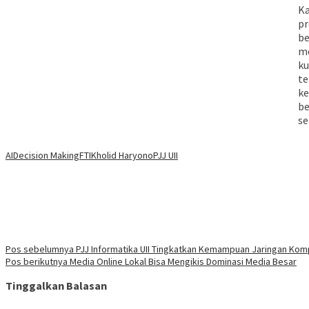
Ka
pr
be
me
ku
te
ke
be
se
AI
Decision Making
FTI
Kholid Haryono
PJJ UII
Navigasi
Pos sebelumnya
PJJ Informatika UII Tingkatkan Kemampuan Jaringan Komp
Pos berikutnya
Media Online Lokal Bisa Mengikis Dominasi Media Besar
pos
Tinggalkan Balasan