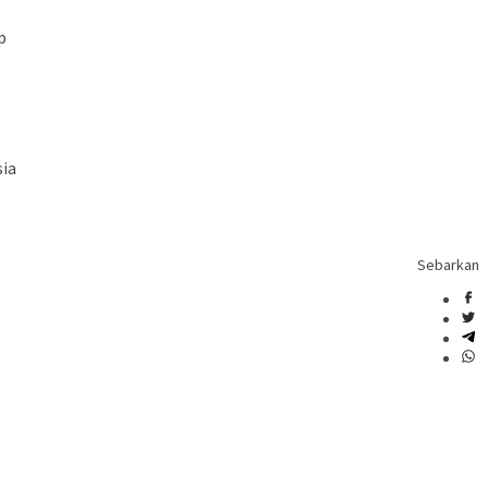
p
sia
Sebarkan