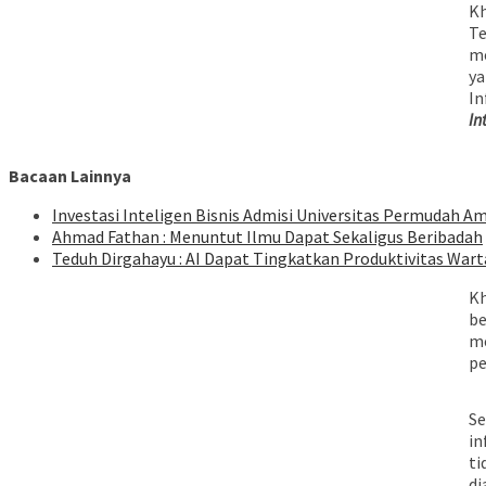
Kh
Te
me
ya
In
In
Bacaan Lainnya
Investasi Inteligen Bisnis Admisi Universitas Permudah A
Ahmad Fathan : Menuntut Ilmu Dapat Sekaligus Beribadah
Teduh Dirgahayu : AI Dapat Tingkatkan Produktivitas War
Kh
be
me
pe
Se
in
ti
di