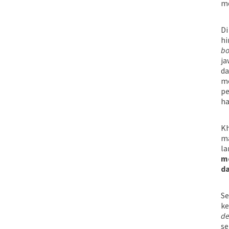
me
Di
hi
bo
ja
da
me
pe
ha
Kh
ma
la
m
da
Se
ke
de
se