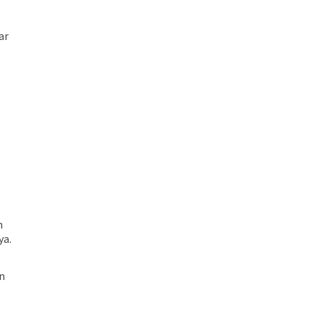
ar
n
ya.
n