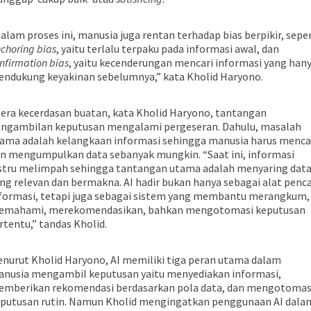
alam proses ini, manusia juga rentan terhadap bias berpikir, seper
choring bias
, yaitu terlalu terpaku pada informasi awal, dan
nfirmation bias
, yaitu kecenderungan mencari informasi yang han
ndukung keyakinan sebelumnya,” kata Kholid Haryono.
 era kecerdasan buatan, kata Kholid Haryono, tantangan
ngambilan keputusan mengalami pergeseran. Dahulu, masalah
ama adalah kelangkaan informasi sehingga manusia harus menca
n mengumpulkan data sebanyak mungkin. “Saat ini, informasi
stru melimpah sehingga tantangan utama adalah menyaring dat
ng relevan dan bermakna. AI hadir bukan hanya sebagai alat penca
formasi, tetapi juga sebagai sistem yang membantu merangkum,
emahami, merekomendasikan, bahkan mengotomasi keputusan
rtentu,” tandas Kholid.
nurut Kholid Haryono, AI memiliki tiga peran utama dalam
nusia mengambil keputusan yaitu menyediakan informasi,
mberikan rekomendasi berdasarkan pola data, dan mengotomas
putusan rutin. Namun Kholid mengingatkan penggunaan AI dala