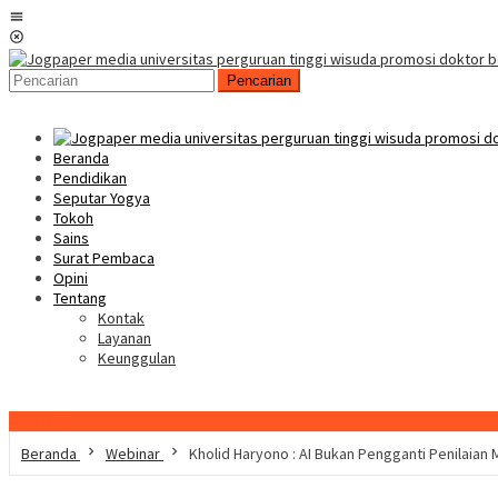
Loncat
Menu
ke
Mobile
konten
Pencarian
Beranda
Pendidikan
Seputar Yogya
Tokoh
Sains
Surat Pembaca
Opini
Tentang
Kontak
Layanan
Keunggulan
Konten Spesial
Beranda
Webinar
Kholid Haryono : AI Bukan Pengganti Penilaian 