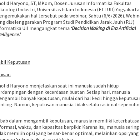
olid Haryono, ST, MKom, Dosen Jurusan Informatika Fakultas
knologi Industri, Universitas Islam Indonesia (FTI UII) Yogyakarta
ngemukakan hal tersebut pada webinar, Sabtu (6/6/2026). Webin
ng diselenggarakan Program Studi Pendidikan Jarak Jauh (PJJ)
formatika UII mengangkat tema
‘Decision Making di Era Artificial
telligence.’
mbil Keputusan
tawan
olid Haryono menjelaskan saat ini manusia sudah hidup
rdampingan dengan kecerdasan buatan. Setiap hari, manusia
ngambil banyak keputusan, mulai dari hal kecil hingga keputusa
nting. Namun, keputusan manusia tidak selalu rasional sepenuhn
bab dalam mengambil keputusan, manusia memiliki keterbatasa
formasi, waktu, dan kapasitas berpikir. Karena itu, manusia sering
dak memilih opsi yang benar-benar optimal, melainkan opsi yang
anggap ‘cukup baik’ atau
satisficing.