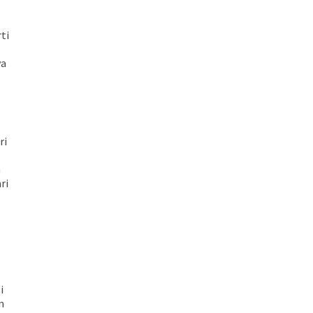
ti
ya
ri
a
ri
i
m