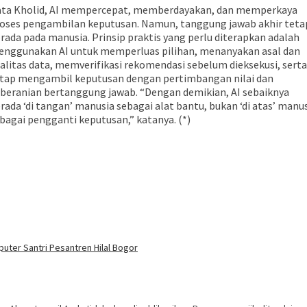
ta Kholid, AI mempercepat, memberdayakan, dan memperkaya
oses pengambilan keputusan. Namun, tanggung jawab akhir teta
rada pada manusia. Prinsip praktis yang perlu diterapkan adalah
nggunakan AI untuk memperluas pilihan, menanyakan asal dan
alitas data, memverifikasi rekomendasi sebelum dieksekusi, serta
tap mengambil keputusan dengan pertimbangan nilai dan
beranian bertanggung jawab. “Dengan demikian, AI sebaiknya
rada ‘di tangan’ manusia sebagai alat bantu, bukan ‘di atas’ manu
bagai pengganti keputusan,” katanya. (*)
uter Santri Pesantren Hilal Bogor