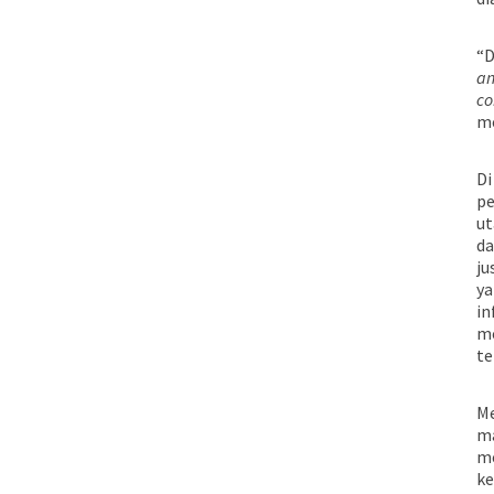
“D
an
co
me
Di
pe
ut
da
ju
ya
in
m
te
Me
ma
me
ke