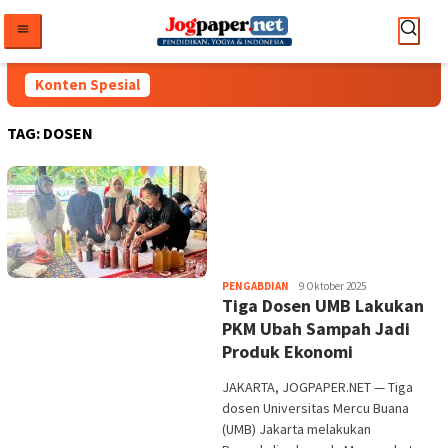
Loncat
ke
konten
Konten Spesial
TAG:
DOSEN
Heri
PENGABDIAN
9 Oktober 2025
Tiga Dosen UMB Lakukan
Purwata
PKM Ubah Sampah Jadi
Produk Ekonomi
JAKARTA, JOGPAPER.NET — Tiga
dosen Universitas Mercu Buana
(UMB) Jakarta melakukan