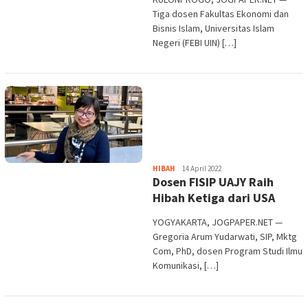
Tiga dosen Fakultas Ekonomi dan
Bisnis Islam, Universitas Islam
Negeri (FEBI UIN) […]
Heri
HIBAH
14 April 2022
Dosen FISIP UAJY Raih
Purwata
Hibah Ketiga dari USA
YOGYAKARTA, JOGPAPER.NET —
Gregoria Arum Yudarwati, SIP, Mktg
Com, PhD, dosen Program Studi Ilmu
Komunikasi, […]