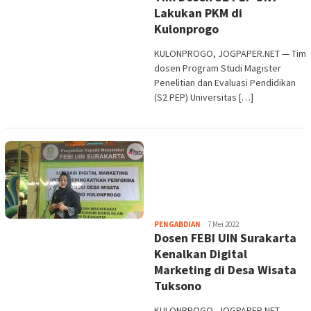
Lakukan PKM di
Kulonprogo
KULONPROGO, JOGPAPER.NET — Tim
dosen Program Studi Magister
Penelitian dan Evaluasi Pendidikan
(S2 PEP) Universitas […]
Heri
PENGABDIAN
7 Mei 2022
Dosen FEBI UIN Surakarta
Purwata
Kenalkan Digital
Marketing di Desa Wisata
Tuksono
KULONPROGO, JOGPAPER.NET —