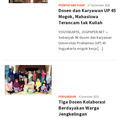
Heri
PERNYATAAN SIKAP
27 September 2020
Dosen dan Karyawan UP 45
Purwata
Mogok, Mahasiswa
Terancam tak Kuliah
YOGYAKARTA, JOGPAPER.NET —
Sebanyak 98 dosen dan karyawan
Universitas Proklamasi (UP) 45
Yogyakarta mogok kerja […]
Heri
PENGABDIAN
4 Desember 2019
Tiga Dosen Kolaborasi
Purwata
Berdayakan Warga
Jengkelingan