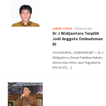
Heri
HUKUM
,
TOKOH
14 Februari 2021
Dr J Widijantoro Terpilih
Purwata
Jadi Anggota Ombudsman
RI
YOGYAKARTA, JOGPAPER.NET — Dr J
Widijantoro, Dosen Fakultas Hukum,
Universitas Atma Jaya Yogyakarta
(FH UAJY) […]