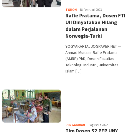
Heri
TOKOH
18 Februari 2023
Rafie Pratama, Dosen FTI
Purwata
UII Dinyatakan Hilang
dalam Perjalanan
Norwegia-Turki
YOGYAKARTA, JOGPAPER.NET —
Ahmad Munasir Rafie Pratama
(AMRP) PhD, Dosen Fakultas
Teknologi Industri, Universitas
Islam […]
Heri
PENGABDIAN
7 Agustus 2022
Tim Dosen S2 PEP UNY
Purwata