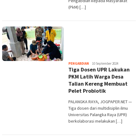
Pengabdian kepada Masyarakat
(PkM) […]
Heri
PENGABDIAN
10 September 2024
Tiga Dosen UPR Lakukan
Purwata
PKM Latih Warga Desa
Talian Kereng Membuat
Pelet Probiotik
PALANGKA RAYA, JOGPAPER.NET —
Tiga dosen dari multidisiplin ilmu
Universitas Palangka Raya (UPR)
berkolaborasi melakukan […]