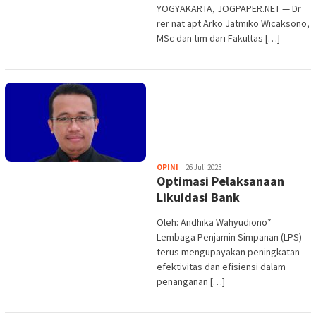
YOGYAKARTA, JOGPAPER.NET — Dr
rer nat apt Arko Jatmiko Wicaksono,
MSc dan tim dari Fakultas […]
Heri
OPINI
26 Juli 2023
Optimasi Pelaksanaan
Purwata
Likuidasi Bank
Oleh: Andhika Wahyudiono*
Lembaga Penjamin Simpanan (LPS)
terus mengupayakan peningkatan
efektivitas dan efisiensi dalam
penanganan […]