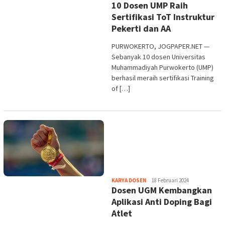
10 Dosen UMP Raih
Purwata
Sertifikasi ToT Instruktur
Pekerti dan AA
PURWOKERTO, JOGPAPER.NET —
Sebanyak 10 dosen Universitas
Muhammadiyah Purwokerto (UMP)
berhasil meraih sertifikasi Training
of […]
Heri
KARYA DOSEN
18 Februari 2024
Dosen UGM Kembangkan
Purwata
Aplikasi Anti Doping Bagi
Atlet