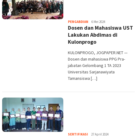
Heri
PENGABDIAN
6 Mei 2024
Dosen dan Mahasiswa UST
Purwata
Lakukan Abdimas di
Kulonprogo
KULONPROGO, JOGPAPER.NET —
Dosen dan mahasiswa PPG Pra-
jabatan Gelombang 1 TA 2023
Universitas Sarjanawiyata
Tamansiswa […]
Heri
SERTIFIKASI
27 April 2024