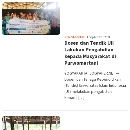
Heri
PENGABDIAN
1 September 2024
Dosen dan Tendik UII
Purwata
Lakukan Pengabdian
kepada Masyarakat di
Purwomartani
YOGYAKARTA, JOGPAPER.NET —
Dosen dan Tenaga Kependidikan
(Tendik) Universitas Islam Indonesia
(UII) melakukan pengabdian
kepada […]