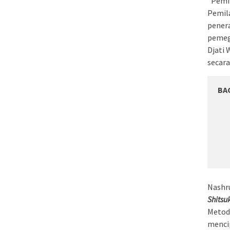
“Pemil
Pemila
penera
pemeg
Djati 
secara
BA
Nashr
Shitsu
Metod
mencip