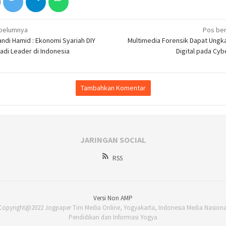
igasi
belumnya
Pos ber
ndi Hamid : Ekonomi Syariah DIY
Multimedia Forensik Dapat Ungka
adi Leader di Indonesia
Digital pada Cy
Tambahkan Komentar
JARINGAN SOCIAL
RSS
Versi Non AMP
Copyright@2022 Jogpaper Tim Media Online, Yogyakarta, Indonesia Media Nasiona
Pendidikan dan Informasi Yogya