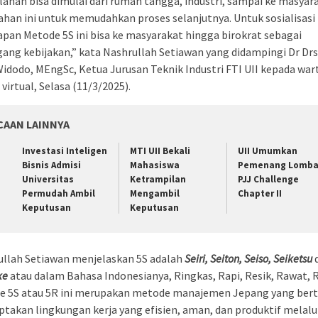
ahan bisa dimulai dari rumah tangga, industri, sampai ke masyara
han ini untuk memudahkan proses selanjutnya. Untuk sosialisasi
pan Metode 5S ini bisa ke masyarakat hingga birokrat sebagai
ang kebijakan,” kata Nashrullah Setiawan yang didampingi Dr Dr
Widodo, MEngSc, Ketua Jurusan Teknik Industri FTI UII kepada wa
 virtual, Selasa (11/3/2025).
CAAN LAINNYA
Investasi Inteligen
MTI UII Bekali
UII Umumkan
Bisnis Admisi
Mahasiswa
Pemenang Lomb
Universitas
Ketrampilan
PJJ Challenge
Permudah Ambil
Mengambil
Chapter II
Keputusan
Keputusan
ullah Setiawan menjelaskan 5S adalah
Seiri, Seiton, Seiso, Seiketsu
ke
atau dalam Bahasa Indonesianya, Ringkas, Rapi, Resik, Rawat, R
e 5S atau 5R ini merupakan metode manajemen Jepang yang bert
takan lingkungan kerja yang efisien, aman, dan produktif melalu