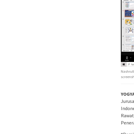
Nashrull
screens
YOGY
Jurusa
Indone
Rawat,
Penera