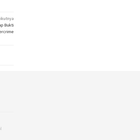
ikutnya
p Bukti
bercrime
l