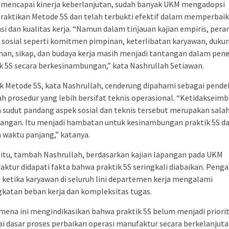
 mencapai kinerja keberlanjutan, sudah banyak UKM mengadopsi
aktikan Metode 5S dan telah terbukti efektif dalam memperbaik
nsi dan kualitas kerja. “Namun dalam tinjauan kajian empiris, pera
 sosial seperti komitmen pimpinan, keterlibatan karyawan, duku
han, sikap, dan budaya kerja masih menjadi tantangan dalam pen
k 5S secara berkesinambungan,” kata Nashrullah Setiawan.
k Metode 5S, kata Nashrullah, cenderung dipahami sebagai pend
h prosedur yang lebih bersifat teknis operasional. “Ketidakseim
 sudut pandang aspek sosial dan teknis tersebut merupakan salah
jangan. Itu menjadi hambatan untuk kesinambungan praktik 5S d
 waktu panjang,” katanya.
 itu, tambah Nashrullah, berdasarkan kajian lapangan pada UKM
ktur didapati fakta bahwa praktik 5S seringkali diabaikan. Peng
i ketika karyawan di seluruh lini departemen kerja mengalami
katan beban kerja dan kompleksitas tugas.
ena ini mengindikasikan bahwa praktik 5S belum menjadi priori
i dasar proses perbaikan operasi manufaktur secara berkelanjut