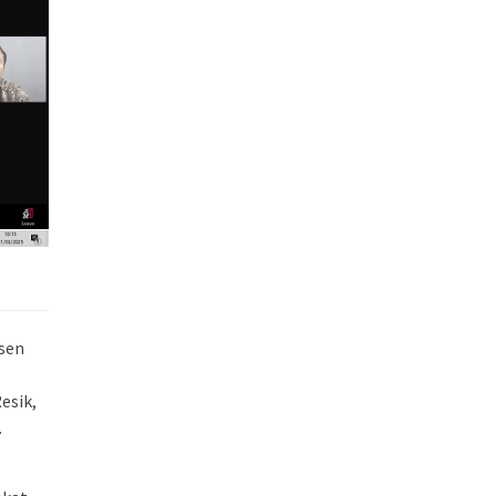
osen
esik,
.