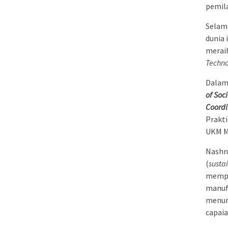
pemila
Selama
dunia 
merai
Techno
Dalam
of Soc
Coordi
Prakti
UKM Ma
Nashru
(
susta
mempe
manufa
menun
capaia