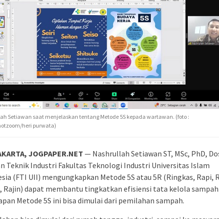
ah Setiawan saat menjelaskan tentang Metode 5S kepada wartawan. (foto :
hotzoom/heri purwata)
AKARTA, JOGPAPER.NET
— Nashrullah Setiawan ST, MSc, PhD, D
n Teknik Industri Fakultas Teknologi Industri Universitas Islam
sia (FTI UII) mengungkapkan Metode 5S atau 5R (Ringkas, Rapi, R
 Rajin) dapat membantu tingkatkan efisiensi tata kelola sampah
pan Metode 5S ini bisa dimulai dari pemilahan sampah.