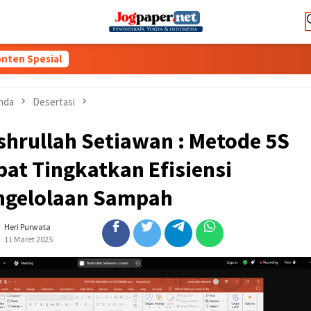
nten Spesial
nda
Desertasi
shrullah Setiawan : Metode 5S
at Tingkatkan Efisiensi
ngelolaan Sampah
Heri Purwata
11 Maret 2025