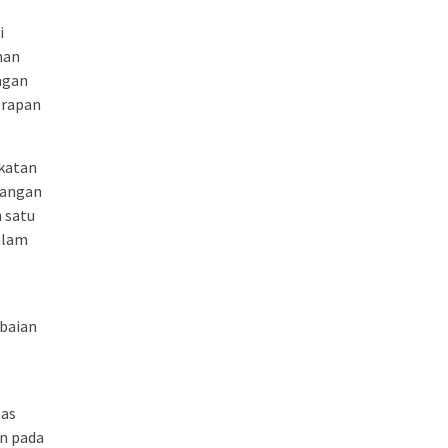
i
nan
ngan
erapan
ekatan
bangan
 satu
alam
abaian
tas
an pada