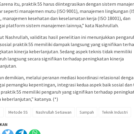
arena itu, praktik 5S harus diintegrasikan dengan sistem manaj
ar seperti manajemen mutu (ISO 9001), manajemen lingkungan (I
, manajemen kesehatan dan keselamatan kerja (ISO 18001), dan
ai platform sistem manajemen lainnya,” kata Nashrullah.
t Nashrullah, validitas hasil penelitian ini menunjukkan pengaru
sosial praktik 5S memiliki dampak langsung yang signifikan terh
katan kinerja keberlanjutan. Sedang aspek teknis tidak memiliki
uh langsung secara signifikan terhadap peningkatan kinerja
anjutan.
 demikian, melalui peranan mediasi koordinasi relasional denga
ai pemangku kepentingan, integrasi kedua aspek baik sosial dan 
praktik 5S memiliki pengaruh yang signifikan terhadap peningka
a keberlanjutan,” katanya. (*)
I
Metode 5S
Nashrullah Setiawan
Sampah
Teknik Industri
KAN