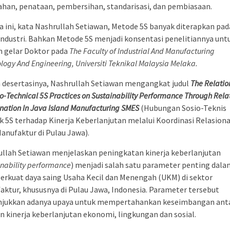
han, penataan, pembersihan, standarisasi, dan pembiasaan.
 ini, kata Nashrullah Setiawan, Metode 5S banyak diterapkan pad
industri. Bahkan Metode 5S menjadi konsentasi penelitiannya unt
h gelar Doktor pada
The Faculty of Industrial And Manufacturing
logy And Engineering, Universiti Teknikal Malaysia Melaka.
 desertasinya, Nashrullah Setiawan mengangkat judul
The Relatio
io-Technical 5S Practices on Sustainability Performance Through Rela
nation In Java Island Manufacturing SMES
(Hubungan Sosio-Teknis
k 5S terhadap Kinerja Keberlanjutan melalui Koordinasi Relasiona
nufaktur di Pulau Jawa).
llah Setiawan menjelaskan peningkatan kinerja keberlanjutan
inability performance
) menjadi salah satu parameter penting dala
rkuat daya saing Usaha Kecil dan Menengah (UKM) di sektor
ktur, khususnya di Pulau Jawa, Indonesia. Parameter tersebut
jukkan adanya upaya untuk mempertahankan keseimbangan ant
n kinerja keberlanjutan ekonomi, lingkungan dan sosial.