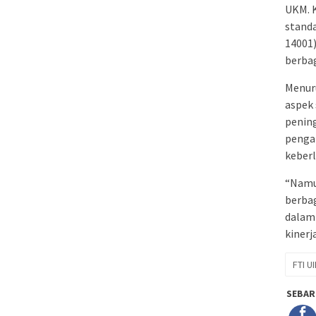
UKM. K
stand
14001)
berbag
Menuru
aspek 
pening
pengar
keberl
“Namun
berbag
dalam 
kinerj
FTI UI
SEBAR