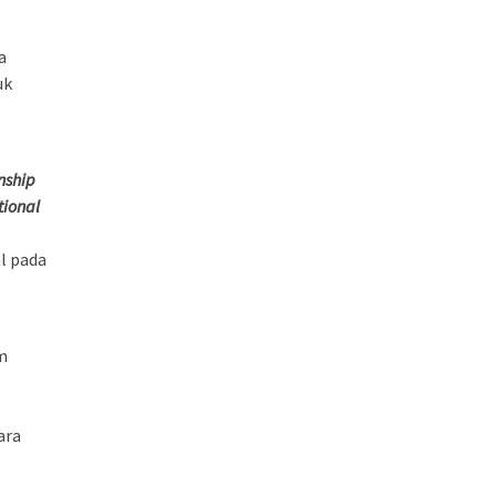
a
uk
nship
tional
l pada
m
ara