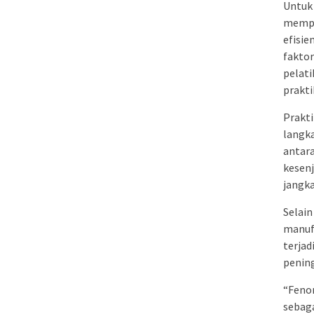
Untuk
mempr
efisie
faktor
pelati
prakti
Prakti
langka
antara
kesen
jangka
Selain
manufa
terjad
pening
“Fenom
sebaga