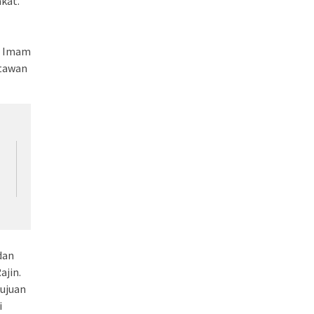
kat.
s Imam
rtawan
a
dan
ajin.
ujuan
i