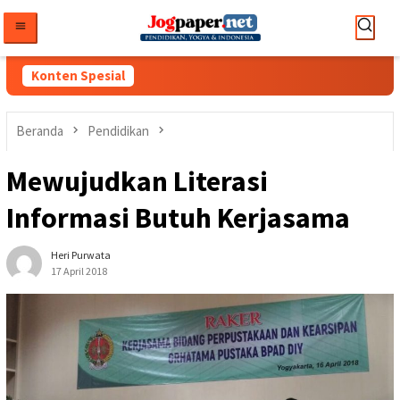
Loncat
ke
konten
Konten Spesial
Beranda
Pendidikan
Mewujudkan Literasi
Informasi Butuh Kerjasama
Heri Purwata
17 April 2018