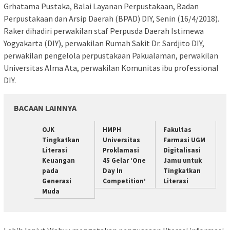
Grhatama Pustaka, Balai Layanan Perpustakaan, Badan
Perpustakaan dan Arsip Daerah (BPAD) DIY, Senin (16/4/2018).
Raker dihadiri perwakilan staf Perpusda Daerah Istimewa
Yogyakarta (DIY), perwakilan Rumah Sakit Dr. Sardjito DIY,
perwakilan pengelola perpustakaan Pakualaman, perwakilan
Universitas Alma Ata, perwakilan Komunitas ibu professional
DIY.
BACAAN LAINNYA
OJK
HMPH
Fakultas
Tingkatkan
Universitas
Farmasi UGM
Literasi
Proklamasi
Digitalisasi
Keuangan
45 Gelar ‘One
Jamu untuk
pada
Day In
Tingkatkan
Generasi
Competition’
Literasi
Muda