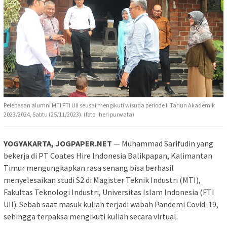
Pelepasan alumni MTI FTI UII seusai mengikuti wisuda periode II Tahun Akademik
2023/2024, Sabtu (25/11/2023). (foto : heri purwata)
YOGYAKARTA, JOGPAPER.NET
— Muhammad Sarifudin yang
bekerja di PT Coates Hire Indonesia Balikpapan, Kalimantan
Timur mengungkapkan rasa senang bisa berhasil
menyelesaikan studi S2 di Magister Teknik Industri (MTI),
Fakultas Teknologi Industri, Universitas Islam Indonesia (FTI
UII). Sebab saat masuk kuliah terjadi wabah Pandemi Covid-19,
sehingga terpaksa mengikuti kuliah secara virtual.