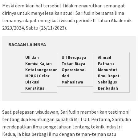
Meski demikian hal tersebut tidak menyurutkan semangat
dirinya untuk menyelesaikan studi. Sarifudin bersama lima
temannya dapat mengikuti wisuda periode II Tahun Akademik
2023/2024, Sabtu (25/11/2023).
BACAAN LAINNYA
UII dan
UII Berupaya
Ahmad
Komisi Kajian
Tekan Biaya
Fathan :
Ketatanegaraan
Operasional
Menuntut
MPR RI Gelar
dari
Ilmu Dapat
Diskusi
Mahasiswa
Sekaligus
Konstitusi
Beribadah
Saat pelepasan wisudawan, Sarifudin memberikan testimoni
tentang dua keuntungan kuliah di MTI UII. Pertama, Sarifudin
mendapatkan ilmu pengetahuan tentang teknik industri.
Kedua, ia bisa berbagi ilmu dengan teman-teman satu