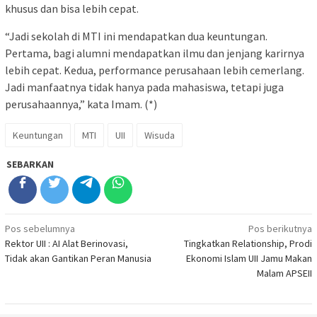
khusus dan bisa lebih cepat.
“Jadi sekolah di MTI ini mendapatkan dua keuntungan.
Pertama, bagi alumni mendapatkan ilmu dan jenjang karirnya
lebih cepat. Kedua, performance perusahaan lebih cemerlang.
Jadi manfaatnya tidak hanya pada mahasiswa, tetapi juga
perusahaannya,” kata Imam. (*)
Keuntungan
MTI
UII
Wisuda
SEBARKAN
Navigasi
Pos sebelumnya
Pos berikutnya
Rektor UII : AI Alat Berinovasi,
Tingkatkan Relationship, Prodi
pos
Tidak akan Gantikan Peran Manusia
Ekonomi Islam UII Jamu Makan
Malam APSEII