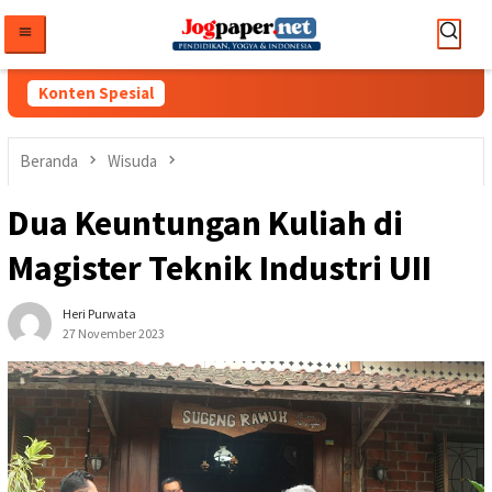
Loncat
ke
konten
Konten Spesial
Beranda
Wisuda
Dua Keuntungan Kuliah di
Magister Teknik Industri UII
Heri Purwata
27 November 2023