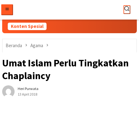
Loncat
ke
konten
Konten Spesial
Beranda
Agama
Umat Islam Perlu Tingkatkan
Chaplaincy
Heri Purwata
13 April 2018