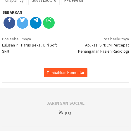
chaplaincy
Guest Lecture
PPs FIAI UII
SEBARKAN
Navigasi
Pos sebelumnya
Pos berikutnya
Lulusan PT Harus Bekali Diri Soft
Aplikasi SPDCM Percepat
pos
Skill
Penanganan Pasien Radiologi
Tambahkan Komentar
JARINGAN SOCIAL
RSS