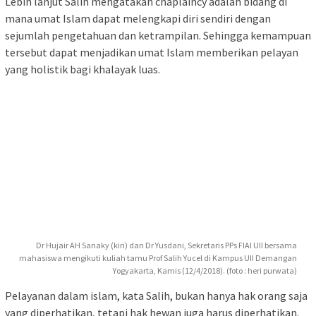
Lebih lanjut Salih mengatakan chaplaincy adalah bidang di
mana umat Islam dapat melengkapi diri sendiri dengan
sejumlah pengetahuan dan ketrampilan. Sehingga kemampuan
tersebut dapat menjadikan umat Islam memberikan pelayan
yang holistik bagi khalayak luas.
Dr Hujair AH Sanaky (kiri) dan Dr Yusdani, Sekretaris PPs FIAI UII bersama
mahasiswa mengikuti kuliah tamu Prof Salih Yucel di Kampus UII Demangan
Yogyakarta, Kamis (12/4/2018). (foto : heri purwata)
Pelayanan dalam islam, kata Salih, bukan hanya hak orang saja
yang diperhatikan, tetapi hak hewan juga harus diperhatikan.