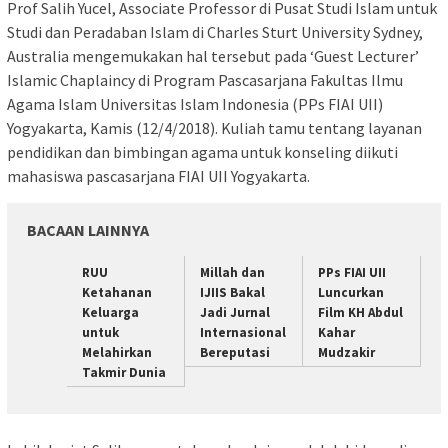
Prof Salih Yucel, Associate Professor di Pusat Studi Islam untuk
Studi dan Peradaban Islam di Charles Sturt University Sydney,
Australia mengemukakan hal tersebut pada ‘Guest Lecturer’
Islamic Chaplaincy di Program Pascasarjana Fakultas Ilmu
Agama Islam Universitas Islam Indonesia (PPs FIAI UII)
Yogyakarta, Kamis (12/4/2018). Kuliah tamu tentang layanan
pendidikan dan bimbingan agama untuk konseling diikuti
mahasiswa pascasarjana FIAI UII Yogyakarta.
BACAAN LAINNYA
RUU
Millah dan
PPs FIAI UII
Ketahanan
IJIIS Bakal
Luncurkan
Keluarga
Jadi Jurnal
Film KH Abdul
untuk
Internasional
Kahar
Melahirkan
Bereputasi
Mudzakir
Takmir Dunia