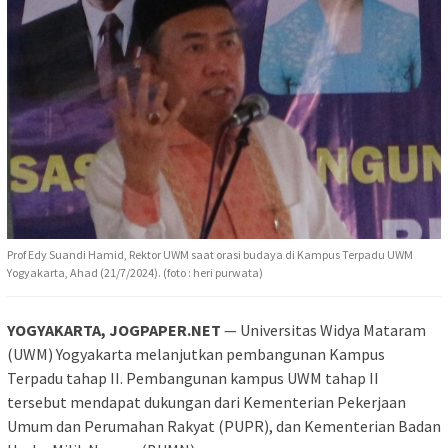
Prof Edy Suandi Hamid, Rektor UWM saat orasi budaya di Kampus Terpadu UWM
Yogyakarta, Ahad (21/7/2024). (foto : heri purwata)
YOGYAKARTA, JOGPAPER.NET
— Universitas Widya Mataram
(UWM) Yogyakarta melanjutkan pembangunan Kampus
Terpadu tahap II. Pembangunan kampus UWM tahap II
tersebut mendapat dukungan dari Kementerian Pekerjaan
Umum dan Perumahan Rakyat (PUPR), dan Kementerian Badan