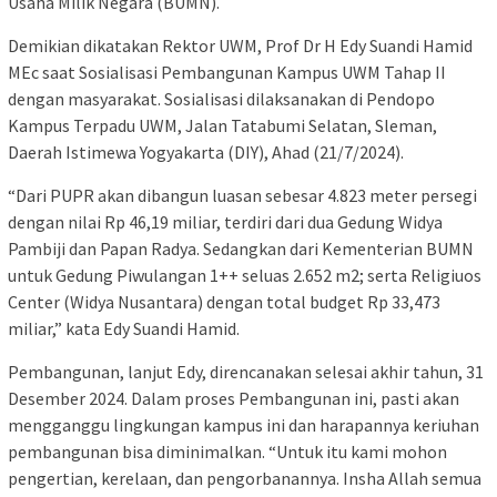
Usaha Milik Negara (BUMN).
Demikian dikatakan Rektor UWM, Prof Dr H Edy Suandi Hamid
MEc saat Sosialisasi Pembangunan Kampus UWM Tahap II
dengan masyarakat. Sosialisasi dilaksanakan di Pendopo
Kampus Terpadu UWM, Jalan Tatabumi Selatan, Sleman,
Daerah Istimewa Yogyakarta (DIY), Ahad (21/7/2024).
“Dari PUPR akan dibangun luasan sebesar 4.823 meter persegi
dengan nilai Rp 46,19 miliar, terdiri dari dua Gedung Widya
Pambiji dan Papan Radya. Sedangkan dari Kementerian BUMN
untuk Gedung Piwulangan 1++ seluas 2.652 m2; serta Religiuos
Center (Widya Nusantara) dengan total budget Rp 33,473
miliar,” kata Edy Suandi Hamid.
Pembangunan, lanjut Edy, direncanakan selesai akhir tahun, 31
Desember 2024. Dalam proses Pembangunan ini, pasti akan
mengganggu lingkungan kampus ini dan harapannya keriuhan
pembangunan bisa diminimalkan. “Untuk itu kami mohon
pengertian, kerelaan, dan pengorbanannya. Insha Allah semua