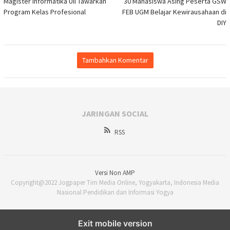
Magister Informatika UII Tawarkan
30 Mahasiswa Asing Peserta GSW
pos
Program Kelas Profesional
FEB UGM Belajar Kewirausahaan di
DIY
Tambahkan Komentar
JARINGAN SOCIAL
RSS
Versi Non AMP
Copyright@2022 Jogpaper Tim Media Online, Yogyakarta, Indonesia Media
Nasional Pendidikan dan Informasi Yogya
Exit mobile version