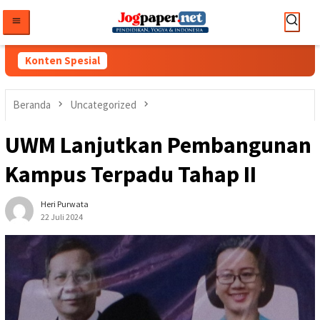
Loncat
ke
konten
Konten Spesial
Beranda
Uncategorized
UWM Lanjutkan Pembangunan
Kampus Terpadu Tahap II
Heri Purwata
22 Juli 2024