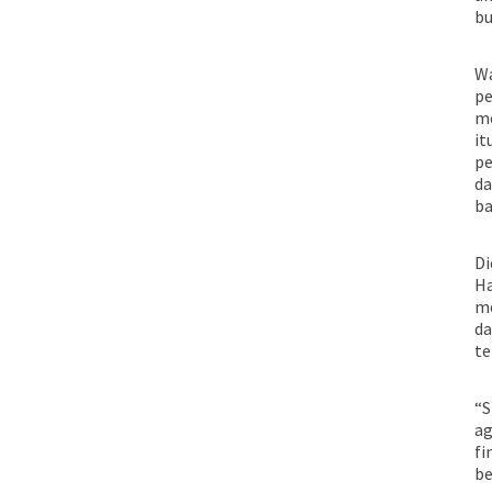
bu
Wa
pe
me
it
pe
da
ba
Di
Ha
me
da
te
“S
ag
fi
be