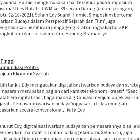
y Suandi Hamid mengemukakan hal tersebut pada Simposium
sional Dies Natalis UWM ke-39 secara Daring (dalam jaringan),
btu (2/10/2021). Selain Edy Suandi Hamid, Simposium bertema
arisan Budaya dalam Perspektif Sejarah dan Film’ juga
nghadirkan pembicara pengageng Kraton Yogyakarta, GKR
ngkubumi dan sutradara film, Hanung Bramantyo.
Tinggi
omunikasi Politik
majuan Ekonomi Syariah
bih lanjut Edy mengatakan digitalisasi warisan budaya dan strate
masaran merupakan bagian dari karakter ekonomi kreatif. “Saat i
alah era digitalisasi, bagaimana digitalisasi menjual objek warisa
jarah. Pemasaran warisan budaya Yogyakarta tidak mungkin
pasarkan secara konvensional,” kata Edy.
nurut Edy, digitalisasi warisan budaya dan pemasarannya bisa leb
mberikan manfaat riil dalam bidang ekonomi. Selain itu, juga
tuk kepentingan penggalian ilmu pengetahuan, serta pelestaria