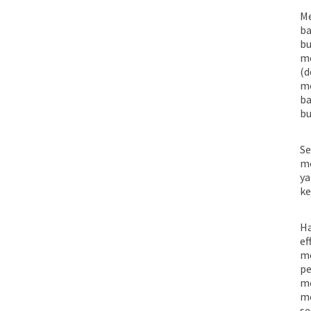
Me
ba
bu
me
(d
me
ba
bu
Se
me
ya
ke
Ha
ef
me
pe
me
me
se