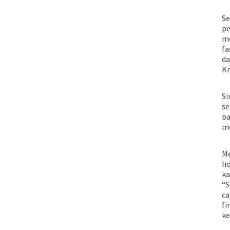
Se
pe
me
fa
da
Kr
Si
se
ba
me
Me
ho
ka
“S
ca
fi
ke