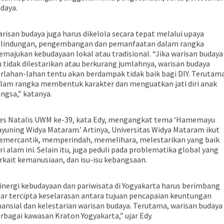
daya.
risan budaya juga harus dikelola secara tepat melalui upaya
lindungan, pengembangan dan pemanfaatan dalam rangka
majukan kebudayaan lokal atau tradisional. “Jika warisan budaya
u tidak dilestarikan atau berkurang jumlahnya, warisan budaya
rlahan-lahan tentu akan berdampak tidak baik bagi DIY. Terutam
lam rangka membentuk karakter dan menguatkan jati diri anak
ngsa,” katanya.
es Natalis UWM ke-39, kata Edy, mengangkat tema ‘Hamemayu
yuning Widya Mataram.’ Artinya, Universitas Widya Mataram ikut
mercantik, memperindah, memelihara, melestarikan yang baik
ri alam ini. Selain itu, juga peduli pada problematika global yang
rkait kemanusiaan, dan isu-isu kebangsaan.
inergi kebudayaan dan pariwisata di Yogyakarta harus berimbang
ar tercipta keselarasan antara tujuan pencapaian keuntungan
nansial dan kelestarian warisan budaya. Terutama, warisan budaya 
rbagai kawasan Kraton Yogyakarta,” ujar Edy.