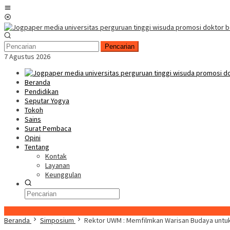
Loncat
Menu
ke
Mobile
konten
Pencarian
7 Agustus 2026
Beranda
Pendidikan
Seputar Yogya
Tokoh
Sains
Surat Pembaca
Opini
Tentang
Kontak
Layanan
Keunggulan
Konten Spesial
Beranda
Simposium
Rektor UWM : Memfilmkan Warisan Budaya untuk