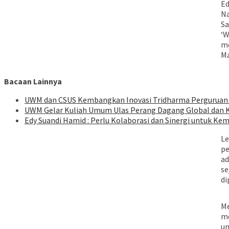
Ed
Na
Sa
‘W
me
Ma
Bacaan Lainnya
UWM dan CSUS Kembangkan Inovasi Tridharma Perguruan 
UWM Gelar Kuliah Umum Ulas Perang Dagang Global dan K
Edy Suandi Hamid : Perlu Kolaborasi dan Sinergi untuk Ke
Le
pe
ad
se
di
Me
me
un