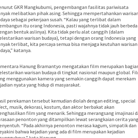
nurut GKR Mangkubumi, pengembangan fasilitas pariwisata
nyak melibatkan pihak asing. Sehingga mempertahankan warisa
daya sebagai pekerjaan susah. “Kalau yang terlibat dalam
mbangun itu orang Indonesia, pasti wajahnya tidak jauh berbeda
engan bentuk aslinya). Kita tidak perlu alat canggih (dalam
lestarikan warisan budaya), tetapi dengan orang Indonesia yang
nyak terlibat, kita percaya semua bisa menjaga keutuhan warisan
daya,” katanya.
mentara Hanung Bramantyo mengatakan film merupakan bagia
lestarikan warisan budaya di tingkat nasional maupun global. Fi
ng menggunakan kamera yang semakin canggih dapat merekam
jadian nyata yang hidup di masyarakat.
sil perekaman tersebut kemudian diolah dengan editing, special
fect, musik, dekorasi, kostum, dan aktor berbakat akan
nghasilkan film yang menarik. Sehingga merangsang imajinasi 
rasaan penonton yang ditampilkan lewat serangkaian cerita yan
nyentuh. “Pada akhirnya penonton merasa kagum, simpatik dan
yakini bahwa kejadian yang ada di film merupakan kejadian
sungguhnya,” kata Hanung.