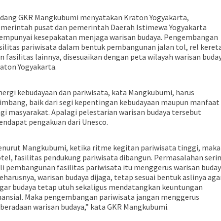
dang GKR Mangkubumi menyatakan Kraton Yogyakarta,
merintah pusat dan pemerintah Daerah Istimewa Yogyakarta
mpunyai kesepakatan menjaga warisan budaya. Pengembangan
silitas pariwisata dalam bentuk pembangunan jalan tol, rel keret
n fasilitas lainnya, disesuaikan dengan peta wilayah warisan buda
aton Yogyakarta.
nergi kebudayaan dan pariwisata, kata Mangkubumi, harus
imbang, baik dari segi kepentingan kebudayaan maupun manfaat
gi masyarakat. Apalagi pelestarian warisan budaya tersebut
ndapat pengakuan dari Unesco.
nurut Mangkubumi, ketika ritme kegitan pariwisata tinggi, maka
tel, fasilitas pendukung pariwisata dibangun. Permasalahan seri
li pembangunan fasilitas pariwisata itu menggerus warisan buday
eharusnya, warisan budaya dijaga, tetap sesuai bentuk aslinya aga
gar budaya tetap utuh sekaligus mendatangkan keuntungan
nansial. Maka pengembangan pariwisata jangan menggerus
beradaan warisan budaya,” kata GKR Mangkubumi.