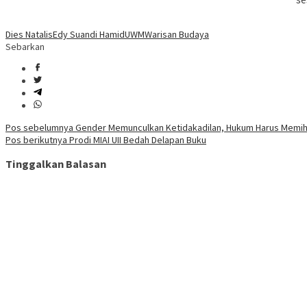
Dies Natalis
Edy Suandi Hamid
UWM
Warisan Budaya
Sebarkan
Navigasi
Pos sebelumnya
Gender Memunculkan Ketidakadilan, Hukum Harus Memi
Pos berikutnya
Prodi MIAI UII Bedah Delapan Buku
pos
Tinggalkan Balasan