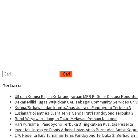
Cari
untuk:
Terbaru
UII dan Komisi Kajian Ketatanegaraan MPR RI Gelar Diskusi Konstitus
Dekan Miliki Tugas Wujudkan UAD sebagai Community Services Univ
Kurnia/Setiawan dan Irianto/Anas Juara di Pandoyono Terbuka 3
Lusiana/Polianthes Juara Tenis Ganda Putri Pandoyono Terbuka 3
Bonit Wiryawan : Jangan Takut Melawan Pemain Nasional
Hari Purnama : Pandoyono Terbuka 3 Tingkatkan Kualitas Peserta
Investasi Inteligen Bisnis Admisi Universitas Permudah Ambil Kepu
176 Peserta Ikuti TurnamenTenis Pandoyono Terbuka 3, Berhadiah T