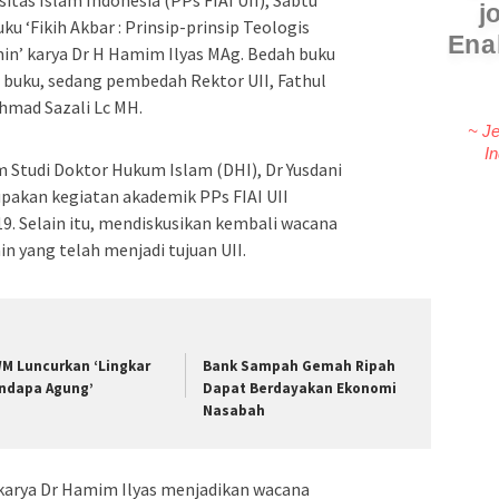
C
u ‘Fikih Akbar : Prinsip-prinsip Teologis
in’ karya Dr H Hamim Ilyas MAg. Bedah buku
 buku, sedang pembedah Rektor UII, Fathul
~ I
hmad Sazali Lc MH.
 Studi Doktor Hukum Islam (DHI), Dr Yusdani
pakan kegiatan akademik PPs FIAI UII
9. Selain itu, mendiskusikan kembali wacana
n yang telah menjadi tujuan UII.
M Luncurkan ‘Lingkar
Bank Sampah Gemah Ripah
ndapa Agung’
Dapat Berdayakan Ekonomi
Nasabah
 karya Dr Hamim Ilyas menjadikan wacana