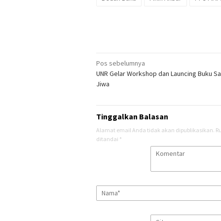
Navigasi
Pos sebelumnya
UNR Gelar Workshop dan Launcing Buku S
pos
Jiwa
Tinggalkan Balasan
Alamat email Anda tidak akan dipublikasikan.
R
ditandai
*