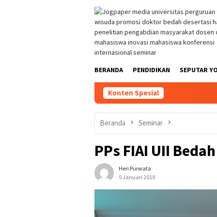
Loncat
ke
konten
BERANDA
PENDIDIKAN
SEPUTAR Y
Konten Spesial
Beranda
Seminar
PPs FIAI UII Bedah
Heri Purwata
5 Januari 2019