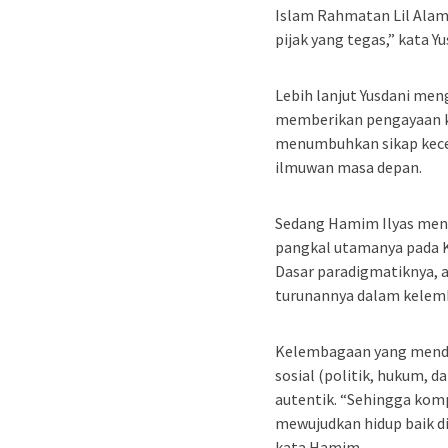
Islam Rahmatan Lil Alam
pijak yang tegas,” kata Yu
Lebih lanjut Yusdani me
memberikan pengayaan ke
menumbuhkan sikap kece
ilmuwan masa depan.
Sedang Hamim Ilyas men
pangkal utamanya pada 
Dasar paradigmatiknya, 
turunannya dalam kelem
Kelembagaan yang menda
sosial (politik, hukum, d
autentik. “Sehingga komp
mewujudkan hidup baik d
kata Hamim.