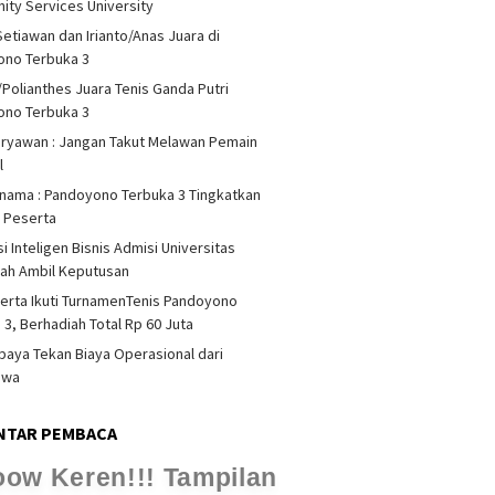
ty Services University
Setiawan dan Irianto/Anas Juara di
ono Terbuka 3
/Polianthes Juara Tenis Ganda Putri
ono Terbuka 3
iryawan : Jangan Takut Melawan Pemain
l
rnama : Pandoyono Terbuka 3 Tingkatkan
s Peserta
i Inteligen Bisnis Admisi Universitas
ah Ambil Keputusan
erta Ikuti TurnamenTenis Pandoyono
 3, Berhadiah Total Rp 60 Juta
upaya Tekan Biaya Operasional dari
swa
NTAR PEMBACA
ampilan jogpaper.net