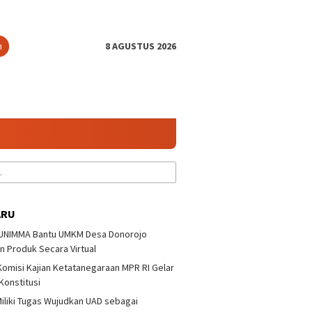
n
8 AGUSTUS 2026
ARU
 UNIMMA Bantu UMKM Desa Donorojo
n Produk Secara Virtual
 Komisi Kajian Ketatanegaraan MPR RI Gelar
 Konstitusi
iliki Tugas Wujudkan UAD sebagai