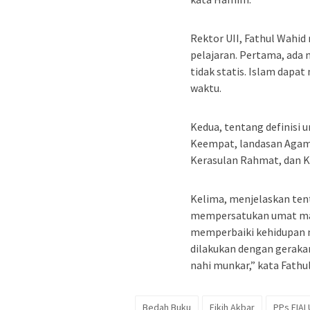
Rektor UII, Fathul Wahi
pelajaran. Pertama, ada 
tidak statis. Islam dapa
waktu.
Kedua, tentang definisi 
Keempat, landasan Agama
Kerasulan Rahmat, dan K
Kelima, menjelaskan ten
mempersatukan umat ma
memperbaiki kehidupan 
dilakukan dengan geraka
nahi munkar,” kata Fathul
Bedah Buku
Fikih Akbar
PPs FIAI 