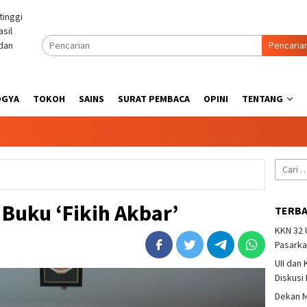
Pencaria
OGYA
TOKOH
SAINS
SURAT PEMBACA
OPINI
TENTANG
Cari
untuk:
 Buku ‘Fikih Akbar’
TERB
KKN 32
Pasarka
UII dan
Diskusi
Dekan M