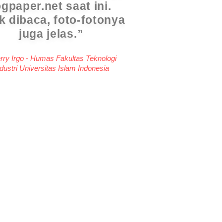
akep, Bersahaja dan
lebih menarik.
da Ayu Gayatari - Humas Universitas
Ngurah Rai Denpasar, Bali