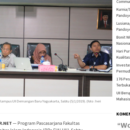
Communi
Kurnia/
Pandoy
Lusiana
Pandoy
Bonit W
Nasiona
Hari Pu
Kualita
Investas
Permud
176 Pes
Terbuka
UII Ber
Mahasi
Kampus UII Demangan Baru Yogyakarta, Sabtu (5/1/2019). (foto : heri
KOME
R.NET
— Program Pascasarjana Fakultas
T
itas Islam Indonesia (PPs FIAI UII), Sabtu