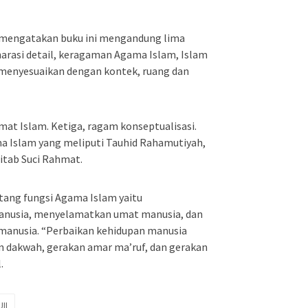
d mengatakan buku ini mengandung lima
narasi detail, keragaman Agama Islam, Islam
t menyesuaikan dengan kontek, ruang dan
umat Islam. Ketiga, ragam konseptualisasi.
 Islam yang meliputi Tauhid Rahamutiyah,
itab Suci Rahmat.
tang fungsi Agama Islam yaitu
nusia, menyelamatkan umat manusia, dan
manusia. “Perbaikan kehidupan manusia
n dakwah, gerakan amar ma’ruf, dan gerakan
.
UII