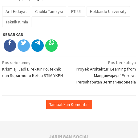
Arif Hidayat
Cholila Tamzysi
FTI UII
Hokkaido University
Teknik Kimia
SEBARKAN
Navigasi
Pos sebelumnya
Pos berikutnya
Krismiaji Jadi Direktur Politeknik
Proyek Arsitektur ‘Learning from
pos
dan Suparmono Ketua STIM YKPN
Mangunwijaya’ Pererat
Persahabatan Jerman-Indonesia
Tambahkan Komentar
JARINGAN SOCIAL