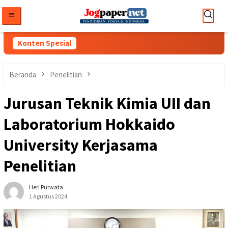
Loncat
ke
konten
Konten Spesial
Beranda
Penelitian
Jurusan Teknik Kimia UII dan
Laboratorium Hokkaido
University Kerjasama
Penelitian
Heri Purwata
1 Agustus 2024