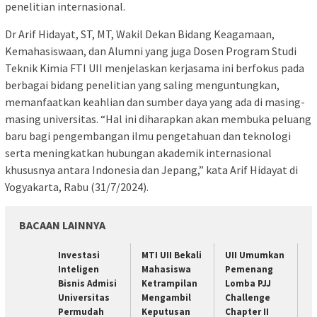
penelitian internasional.
Dr Arif Hidayat, ST, MT, Wakil Dekan Bidang Keagamaan,
Kemahasiswaan, dan Alumni yang juga Dosen Program Studi
Teknik Kimia FTI UII menjelaskan kerjasama ini berfokus pada
berbagai bidang penelitian yang saling menguntungkan,
memanfaatkan keahlian dan sumber daya yang ada di masing-
masing universitas. “Hal ini diharapkan akan membuka peluang
baru bagi pengembangan ilmu pengetahuan dan teknologi
serta meningkatkan hubungan akademik internasional
khususnya antara Indonesia dan Jepang,” kata Arif Hidayat di
Yogyakarta, Rabu (31/7/2024).
BACAAN LAINNYA
Investasi
MTI UII Bekali
UII Umumkan
Inteligen
Mahasiswa
Pemenang
Bisnis Admisi
Ketrampilan
Lomba PJJ
Universitas
Mengambil
Challenge
Permudah
Keputusan
Chapter II