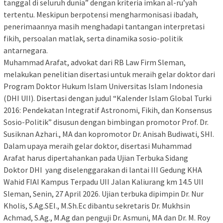
tanggal di seluruh dunia” dengan kriteria imkan al-ru’yah
tertentu. Meskipun berpotensi mengharmonisasi ibadah,
penerimaannya masih menghadapi tantangan interpretasi
fikih, persoalan matlak, serta dinamika sosio-politik
antarnegara.
Muhammad Arafat, advokat dari RB Law Firm Sleman,
melakukan penelitian disertasi untuk meraih gelar doktor dari
Program Doktor Hukum Islam Universitas Islam Indonesia
(DHI UII). Disertasi dengan judul “Kalender Islam Global Turki
2016: Pendekatan Integratif Astronomi, Fikih, dan Konsensus
Sosio-Politik” disusun dengan bimbingan promotor Prof. Dr.
Susiknan Azhari., MA dan kopromotor Dr. Anisah Budiwati, SHI.
Dalam upaya meraih gelar doktor, disertasi Muhammad
Arafat harus dipertahankan pada Ujian Terbuka Sidang
Doktor DHI yang diselenggarakan di lantai III Gedung KHA
Wahid FIAI Kampus Terpadu UII Jalan Kaliurang km 14.5 UII
Sleman, Senin, 27 April 2026. Ujian terbuka dipimpin Dr. Nur
Kholis, S.Ag.SEI., M.Sh.Ec dibantu sekretaris Dr. Mukhsin
Achmad, S.Ag., M.Ag dan penguji Dr. Asmuni, MA dan Dr. M. Roy