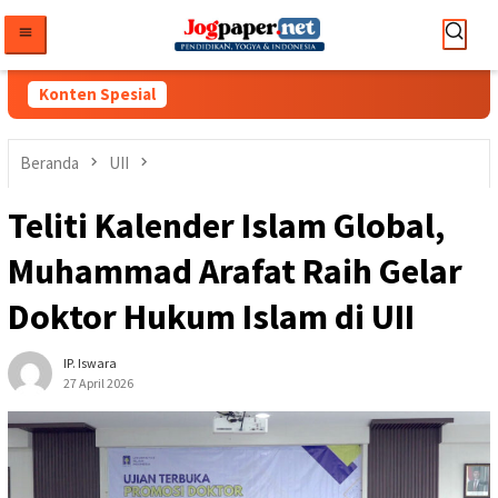
Loncat
ke
konten
Konten Spesial
Beranda
UII
Teliti Kalender Islam Global,
Muhammad Arafat Raih Gelar
Doktor Hukum Islam di UII
IP. Iswara
27 April 2026