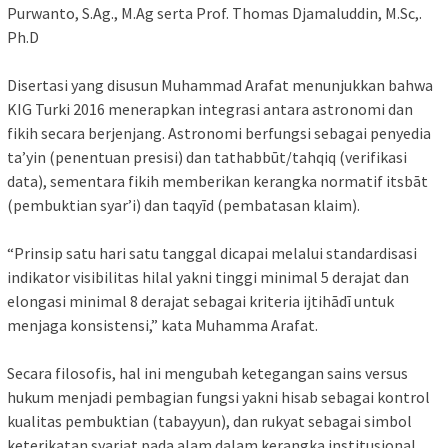
Purwanto, S.Ag., M.Ag serta Prof. Thomas Djamaluddin, M.Sc,.
Ph.D
Disertasi yang disusun Muhammad Arafat menunjukkan bahwa
KIG Turki 2016 menerapkan integrasi antara astronomi dan
fikih secara berjenjang. Astronomi berfungsi sebagai penyedia
ta’yin (penentuan presisi) dan tathabbūt/tahqiq (verifikasi
data), sementara fikih memberikan kerangka normatif itsbāt
(pembuktian syar’i) dan taqyīd (pembatasan klaim).
“Prinsip satu hari satu tanggal dicapai melalui standardisasi
indikator visibilitas hilal yakni tinggi minimal 5 derajat dan
elongasi minimal 8 derajat sebagai kriteria ijtihādī untuk
menjaga konsistensi,” kata Muhamma Arafat.
Secara filosofis, hal ini mengubah ketegangan sains versus
hukum menjadi pembagian fungsi yakni hisab sebagai kontrol
kualitas pembuktian (tabayyun), dan rukyat sebagai simbol
keterikatan syariat pada alam dalam kerangka institusional