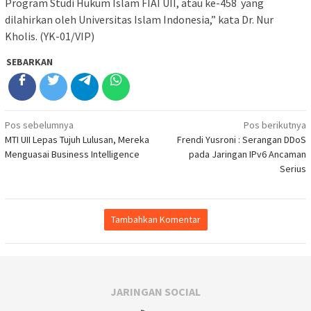
Program Studi Hukum Islam FIAI UII, atau ke-458 yang
dilahirkan oleh Universitas Islam Indonesia,” kata Dr. Nur
Kholis. (YK-01/VIP)
SEBARKAN
Navigasi
Pos sebelumnya
Pos berikutnya
MTI UII Lepas Tujuh Lulusan, Mereka
Frendi Yusroni : Serangan DDoS
pos
Menguasai Business Intelligence
pada Jaringan IPv6 Ancaman
Serius
Tambahkan Komentar
JARINGAN SOCIAL