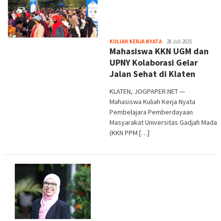
Heri
KULIAH KERJA NYATA
28 Juli 2025
Mahasiswa KKN UGM dan
Purwata
UPNY Kolaborasi Gelar
Jalan Sehat di Klaten
KLATEN, JOGPAPER.NET —
Mahasiswa Kuliah Kerja Nyata
Pembelajara Pemberdayaan
Masyarakat Universitas Gadjah Mada
(KKN PPM […]