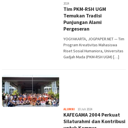
Purwata
2024
Tim PKM-RSH UGM
Temukan Tradisi
Punjungan Alami
Pergeseran
YOGYAKARTA, JOGPAPER.NET — Tim
Program Kreativitas Mahasiswa
Riset Sosial Humaniora, Universitas
Gadjah Mada (PKM-RSH UGM) […]
Heri
ALUMNI
10 Juli 2024
KAFEGAMA 2004 Perkuat
Purwata
Silaturahmi dan Kontribusi
untuk Kampus