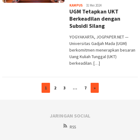
Heri
KAMPUS
31 Mei 2024
UGM Tetapkan UKT
Purwata
Berkeadilan dengan
Subsidi Silang
YOGYAKARTA, JOGPAPER.NET —
Universitas Gadjah Mada (UGM)
berkomitmen menerapkan besaran
Uang Kuliah Tunggal (UKT)
berkeadilan. […]
1
2
3
…
7
»
JARINGAN SOCIAL
RSS