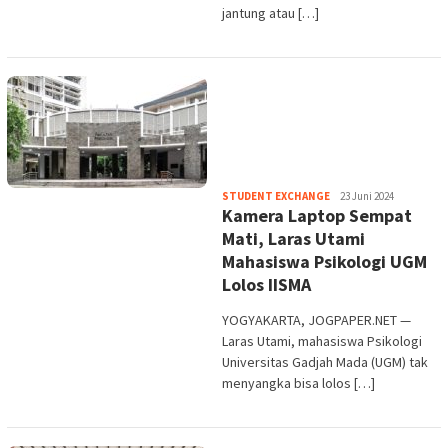
jantung atau […]
Heri
STUDENT EXCHANGE
23 Juni 2024
Kamera Laptop Sempat
Purwata
Mati, Laras Utami
Mahasiswa Psikologi UGM
Lolos IISMA
YOGYAKARTA, JOGPAPER.NET —
Laras Utami, mahasiswa Psikologi
Universitas Gadjah Mada (UGM) tak
menyangka bisa lolos […]