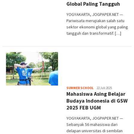
Global Paling Tangguh
YOGYAKARTA, JOGPAPER.NET —
Pariwisata merupakan salah satu
sektor ekonomi global yang paling
tangguh dan transformatif. […]
Heri
SUMMER SCHOOL
22 Juli 2025
Mahasiswa Asing Belajar
Purwata
Budaya Indonesia di GSW
2025 FEB UGM
YOGYAKARTA, JOGPAPER.NET —
Sebanyak 56 mahasiswa dari
delapan universitas di sembilan