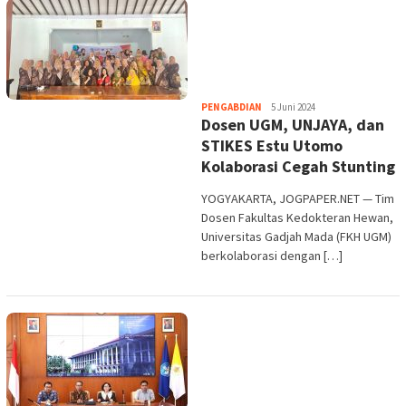
Heri
PENGABDIAN
5 Juni 2024
Dosen UGM, UNJAYA, dan
Purwata
STIKES Estu Utomo
Kolaborasi Cegah Stunting
YOGYAKARTA, JOGPAPER.NET — Tim
Dosen Fakultas Kedokteran Hewan,
Universitas Gadjah Mada (FKH UGM)
berkolaborasi dengan […]