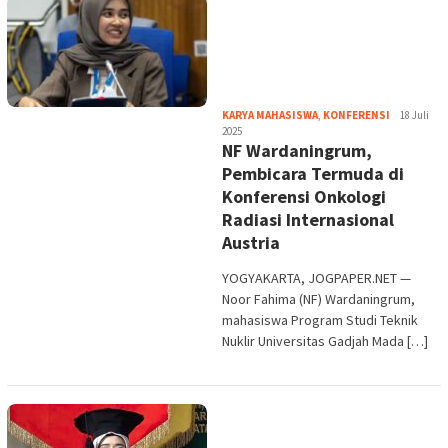
Heri
KARYA MAHASISWA
,
KONFERENSI
18 Juli
Purwata
2025
NF Wardaningrum,
Pembicara Termuda di
Konferensi Onkologi
Radiasi Internasional
Austria
YOGYAKARTA, JOGPAPER.NET —
Noor Fahima (NF) Wardaningrum,
mahasiswa Program Studi Teknik
Nuklir Universitas Gadjah Mada […]