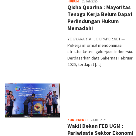
Heri
HUKUM
25 Juli 2025
Qisha Quarina : Mayoritas
Purwata
Tenaga Kerja Belum Dapat
Perlindungan Hukum
Memadahi
YOGYAKARTA, JOGPAPER.NET —
Pekerja informal mendominasi
struktur ketenagakerjaan Indonesia.
Berdasarkan data Sakernas Februari
2025, terdapat […]
Heri
KONFERENSI
23 Juli 2025
Wakil Dekan FEB UGM :
Purwata
Pariwisata Sektor Ekonomi