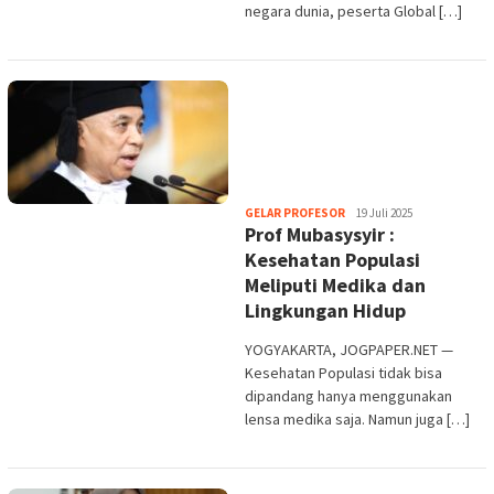
negara dunia, peserta Global […]
Heri
GELAR PROFESOR
19 Juli 2025
Prof Mubasysyir :
Purwata
Kesehatan Populasi
Meliputi Medika dan
Lingkungan Hidup
YOGYAKARTA, JOGPAPER.NET —
Kesehatan Populasi tidak bisa
dipandang hanya menggunakan
lensa medika saja. Namun juga […]