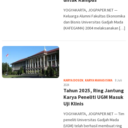
YOGYAKARTA, JOGPAPER.NET —
Keluarga Alumni Fakultas Ekonomika
dan Bisnis Universitas Gadjah Mada
(KAFEGAMA) 2004 melaksanakan […]
Heri
KARYA DOSEN
,
KARYA MAHASISWA
8 Juli
Purwata
2024
Tahun 2025, Ring Jantung
Karya Peneliti UGM Masuk
Uji Klinis
YOGYAKARTA, JOGPAPER.NET — Tim
peneliti Universitas Gadjah Mada
(UGM) telah berhasil membuat ring