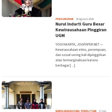
Heri
PENGUKUHAN
28 Agustus 2024
Nurul Indarti Guru Besar
Purwata
Kewirausahaan Pinggiran
UGM
YOGYAKARTA, JOGPAPER.NET —
Kewirausahaan etnis, perempuan,
dan sosial sering kali dipinggirkan
atau termarginalisasi karena
berbagai […]
Heri
KARYA MAHASISWA
,
PENELITIAN
17 Juli