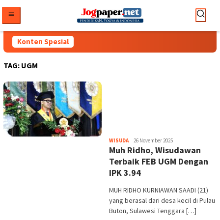
Loncat
ke
konten
Konten Spesial
TAG:
UGM
Heri
WISUDA
26 November 2025
Muh Ridho, Wisudawan
Purwata
Terbaik FEB UGM Dengan
IPK 3.94
MUH RIDHO KURNIAWAN SAADI (21)
yang berasal dari desa kecil di Pulau
Buton, Sulawesi Tenggara […]