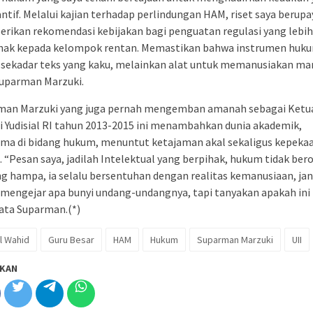
ntif. Melalui kajian terhadap perlindungan HAM, riset saya berupa
rikan rekomendasi kebijakan bagi penguatan regulasi yang lebih
ak kepada kelompok rentan. Memastikan bahwa instrumen huk
sekadar teks yang kaku, melainkan alat untuk memanusiakan man
Suparman Marzuki.
man Marzuki yang juga pernah mengemban amanah sebagai Ketu
 Yudisial RI tahun 2013-2015 ini menambahkan dunia akademik,
ama di bidang hukum, menuntut ketajaman akal sekaligus kepeka
. “Pesan saya, jadilah Intelektual yang berpihak, hukum tidak ber
ng hampa, ia selalu bersentuhan dengan realitas kemanusiaan, ja
mengejar apa bunyi undang-undangnya, tapi tanyakan apakah ini
kata Suparman.(*)
l Wahid
Guru Besar
HAM
Hukum
Suparman Marzuki
UII
KAN