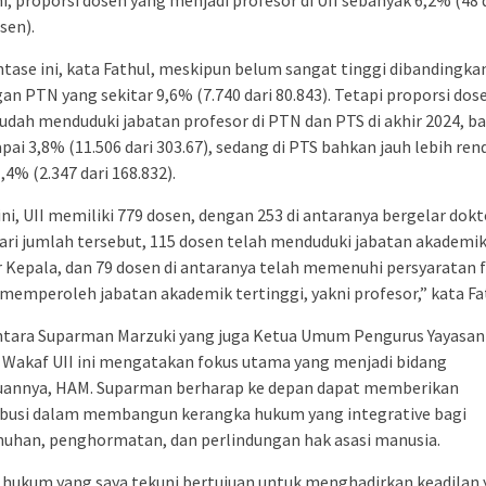
ni, proporsi dosen yang menjadi profesor di UII sebanyak 6,2% (48 
sen).
tase ini, kata Fathul, meskipun belum sangat tinggi dibandingkan
an PTN yang sekitar 9,6% (7.740 dari 80.843). Tetapi proporsi dos
udah menduduki jabatan profesor di PTN dan PTS di akhir 2024, ba
ai 3,8% (11.506 dari 303.67), sedang di PTS bahkan jauh lebih ren
1,4% (2.347 dari 168.832).
ini, UII memiliki 779 dosen, dengan 253 di antaranya bergelar dokt
Dari jumlah tersebut, 115 dosen telah menduduki jabatan akademi
 Kepala, dan 79 dosen di antaranya telah memenuhi persyaratan 
memperoleh jabatan akademik tertinggi, yakni profesor,” kata Fa
tara Suparman Marzuki yang juga Ketua Umum Pengurus Yayasan
 Wakaf UII ini mengatakan fokus utama yang menjadi bidang
uannya, HAM. Suparman berharap ke depan dapat memberikan
ibusi dalam membangun kerangka hukum yang integrative bagi
uhan, penghormatan, dan perlindungan hak asasi manusia.
 hukum yang saya tekuni bertujuan untuk menghadirkan keadilan