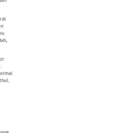
dari
 di
en
ru
dah,
or
k
formal
thul.
 yang