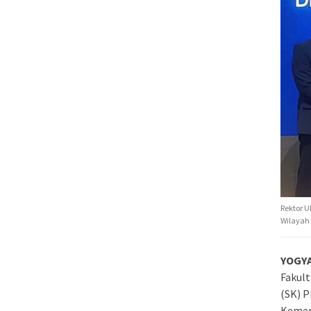
Rektor U
Wilayah 
YOGY
Fakult
(SK) P
Kement