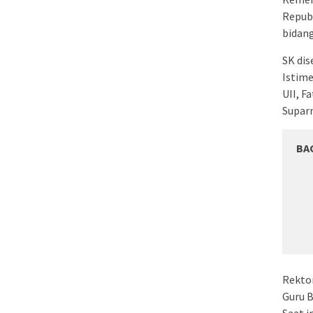
Repub
bidan
SK dis
Istime
UII, F
Supar
BA
Rekto
Guru B