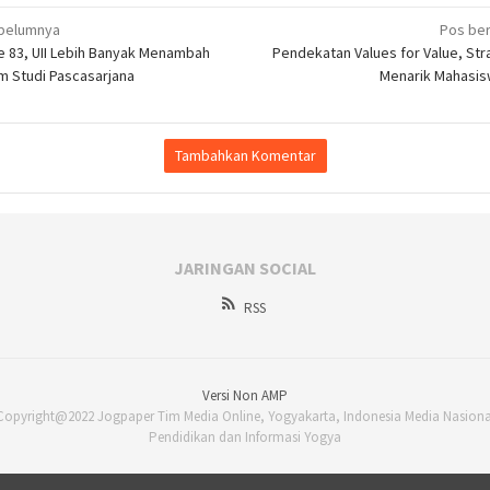
igasi
belumnya
Pos ber
e 83, UII Lebih Banyak Menambah
Pendekatan Values for Value, Stra
m Studi Pascasarjana
Menarik Mahasis
Tambahkan Komentar
JARINGAN SOCIAL
RSS
Versi Non AMP
Copyright@2022 Jogpaper Tim Media Online, Yogyakarta, Indonesia Media Nasiona
Pendidikan dan Informasi Yogya