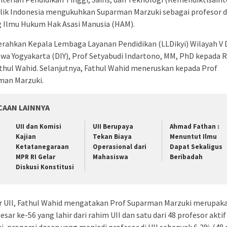
lik Indonesia mengukuhkan Suparman Marzuki sebagai profesor 
g Ilmu Hukum Hak Asasi Manusia (HAM).
erahkan Kepala Lembaga Layanan Pendidikan (LLDikyi) Wilayah V
wa Yogyakarta (DIY), Prof Setyabudi Indartono, MM, PhD kepada 
athul Wahid. Selanjutnya, Fathul Wahid meneruskan kepada Prof
man Marzuki.
CAAN LAINNYA
UII dan Komisi
UII Berupaya
Ahmad Fathan :
Kajian
Tekan Biaya
Menuntut Ilmu
Ketatanegaraan
Operasional dari
Dapat Sekaligus
MPR RI Gelar
Mahasiswa
Beribadah
Diskusi Konstitusi
r UII, Fathul Wahid mengatakan Prof Suparman Marzuki merupak
esar ke-56 yang lahir dari rahim UII dan satu dari 48 profesor aktif 