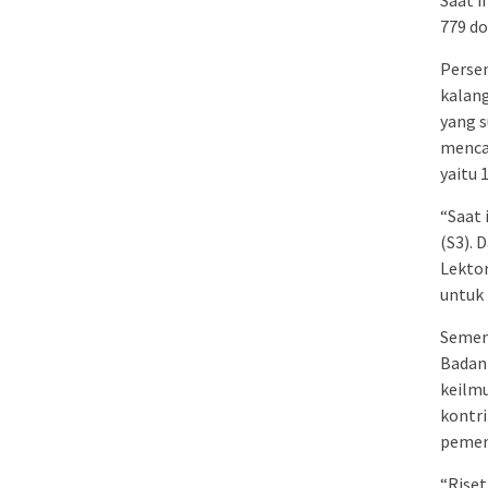
Saat i
779 do
Persen
kalang
yang s
mencap
yaitu 
“Saat 
(S3). 
Lektor
untuk 
Semen
Badan
keilm
kontr
pemen
“Riset