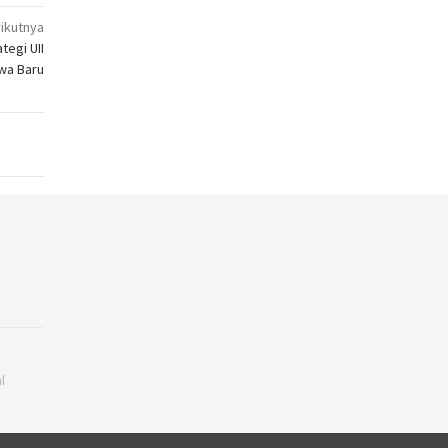
ikutnya
tegi UII
wa Baru
l