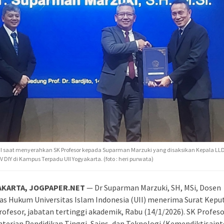
II saat menyerahkan SK Profesor kepada Suparman Marzuki yang disaksikan Kepala LLD
V DIY di Kampus Terpadu UII Yogyakarta. (foto : heri purwata)
AKARTA, JOGPAPER.NET
— Dr Suparman Marzuki, SH, MSi, Dosen
as Hukum Universitas Islam Indonesia (UII) menerima Surat Kepu
rofesor, jabatan tertinggi akademik, Rabu (14/1/2026). SK Profeso
erian Pendidikan Tinggi, Sains, dan Teknologi (Kemendiktisaint