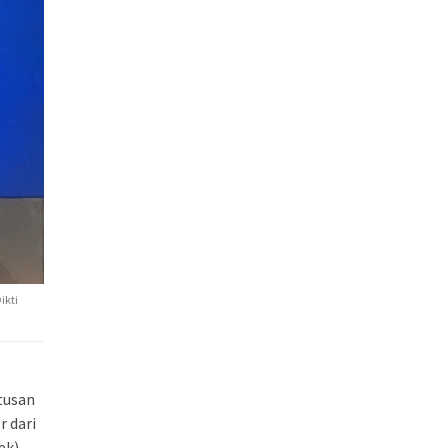
ikti
tusan
r dari
ek)