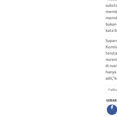
substa
membe
memih
bukan 
kata 
Supar
Komisi
terut
nurani
di rua
hanya 
adil,”
Fathu
SEBAR