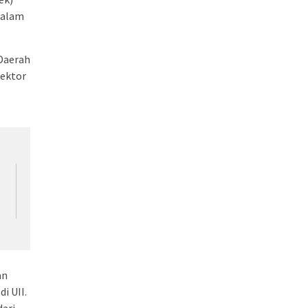
dalam
 Daerah
Rektor
an
di UII.