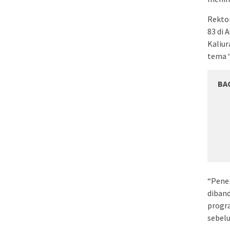
Rektor
83 di 
Kaliur
tema ‘
BA
“Pene
diband
progra
sebelu