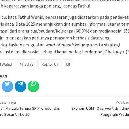
 kepercayaan jangka panjang,” tandas Fathul.
 itu, kata Fathul Wahid, pemasaran juga didasarkan pada pendeka
sis data. Data 2025 menunjukkan dua sumber informasi utama te
rasal dari orang tua/saudara/keluarga (68,0%) dan media sosial (5
ini menegaskan perlunya pemasaran berbasis data yang
ioritaskan penguatan
word-of-mouth
keluarga serta strategi
kasi di media sosial sebagai kanal paling berdampak,” katanya. (*
l Wahid
Milad 83
Rektor UII
UII
KAN
igasi
belumnya
Pos ber
an Marzuki Terima SK Profesor dan
Ekonom UGM : Overwork di Indone
ru Besar UII ke 56
Pengaruhi Produ