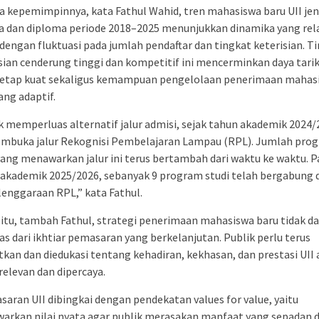
 kepemimpinnya, kata Fathul Wahid, tren mahasiswa baru UII je
a dan diploma periode 2018–2025 menunjukkan dinamika yang rela
 dengan fluktuasi pada jumlah pendaftar dan tingkat keterisian. T
sian cenderung tinggi dan kompetitif ini mencerminkan daya tarik
tetap kuat sekaligus kemampuan pengelolaan penerimaan mahas
ang adaptif.
 memperluas alternatif jalur admisi, sejak tahun akademik 2024/
embuka jalur Rekognisi Pembelajaran Lampau (RPL). Jumlah pro
yang menawarkan jalur ini terus bertambah dari waktu ke waktu. P
 akademik 2025/2026, sebanyak 9 program studi telah bergabung
enggaraan RPL,” kata Fathul.
 itu, tambah Fathul, strategi penerimaan mahasiswa baru tidak d
as dari ikhtiar pemasaran yang berkelanjutan. Publik perlu terus
tkan dan diedukasi tentang kehadiran, kekhasan, dan prestasi UII 
relevan dan dipercaya.
aran UII dibingkai dengan pendekatan values for value, yaitu
arkan nilai nyata agar publik merasakan manfaat yang sepadan 