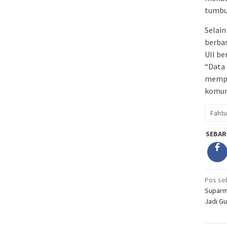
tumbuh
Selain
berba
UII be
“Data 
mempr
komuni
Fahtu
SEBAR
Nav
Pos se
Suparm
pos
Jadi Gu