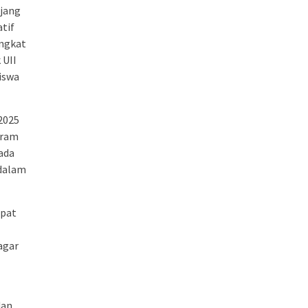
njang
tif
ingkat
 UII
iswa
2025
gram
ada
 dalam
apat
agar
dan