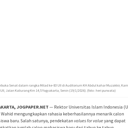
rbuka Senat dalam rangka Milad ke-83 UII di Auditorium KH Abdul kahar Muzakkir, Ka
UII, Jalan Kaliurang Km 14,5 Yogyakarta, Senin (19/1/2026). (foto : heri purwata)
AKARTA, JOGPAPER.NET
— Rektor Universitas Islam Indonesia (UI
l Wahid mengungkapkan rahasia keberhasilannya menarik calon
iswa baru. Salah satunya, pendekatan
values for value
yang dapat
katkan jumlah calon mahasiswa baru dari tahun ke tahun.