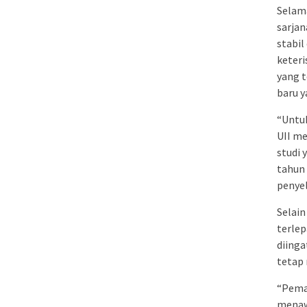
Selama
sarjan
stabil
keteri
yang 
baru y
“Untuk
UII m
studi 
tahun
penyel
Selain
terlep
diinga
tetap 
“Pemas
menaw