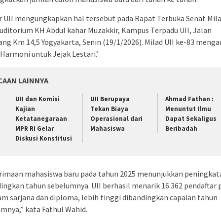
 UII mengungkapkan hal tersebut pada Rapat Terbuka Senat Mila
Auditorium KH Abdul kahar Muzakkir, Kampus Terpadu UII, Jalan
ang Km 14,5 Yogyakarta, Senin (19/1/2026). Milad UII ke-83 meng
Harmoni untuk Jejak Lestari.’
CAAN LAINNYA
UII dan Komisi
UII Berupaya
Ahmad Fathan :
Kajian
Tekan Biaya
Menuntut Ilmu
Ketatanegaraan
Operasional dari
Dapat Sekaligus
MPR RI Gelar
Mahasiswa
Beribadah
Diskusi Konstitusi
rimaan mahasiswa baru pada tahun 2025 menunjukkan peningkat
ingkan tahun sebelumnya. UII berhasil menarik 16.362 pendaftar 
m sarjana dan diploma, lebih tinggi dibandingkan capaian tahun
mnya,” kata Fathul Wahid.