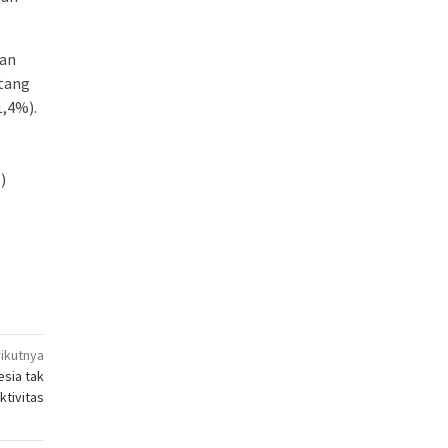
tan
ntang
1,4%).
)
ikutnya
sia tak
ktivitas