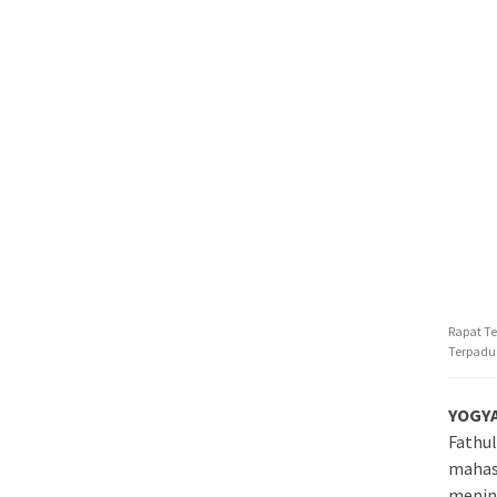
Rapat Te
Terpadu 
YOGY
Fathu
mahas
mening