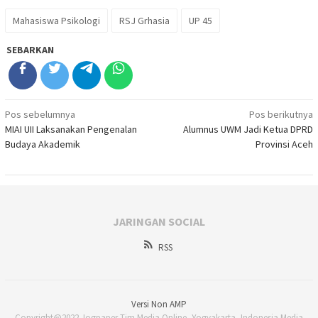
Mahasiswa Psikologi
RSJ Grhasia
UP 45
SEBARKAN
Navigasi
Pos sebelumnya
Pos berikutnya
MIAI UII Laksanakan Pengenalan
Alumnus UWM Jadi Ketua DPRD
pos
Budaya Akademik
Provinsi Aceh
JARINGAN SOCIAL
RSS
Versi Non AMP
Copyright@2022 Jogpaper Tim Media Online, Yogyakarta, Indonesia Media