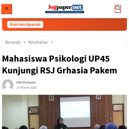
Loncat
ke
konten
Konten Spesial
Beranda
Kesehatan
Mahasiswa Psikologi UP45
Kunjungi RSJ Grhasia Pakem
Heri Purwata
13 Maret 2020