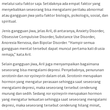
melalui satu faktor saja. Setidaknya ada empat faktor yang
menyebabkan seseorang bisa mengalami perilaku abnormal
atau gangguan jiwa yaitu faktor biologis, psikologis, sosial, dan
spiritual.
Jenis gangguan jiwa, jelas Aril, di antaranya, Anxiety Disorder,
Obsessive Compulsive Disorder, Substance Use Disorder,
Anorexia Nervosa, dan Bipolar Disorder. “Hampir semua
gangguan mental tersebut dapat muncul pertama kali di usia
remaja,” kata Aril.
Selain gangguan jiwa, Aril juga menyampaikan bagaimana
seseorang bisa mengalami depresi. Penyebabnya, penurunan
serotonin
dan
nor epineprin
dalam otak.
Serotonin
merupakan
hormon yang mengatur perasaan sehingga saat seseorang
mengalami depresi, maka seseorang tersebut cenderung
murung dan sedih. Sedang
nor epineprin
merupakan hormon
yang mengatur kekuatan sehingga saat seseorang mengalami
depresi, maka seseorang tersebut cenderung hilang minat,