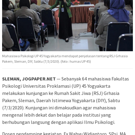
Mahasiswa Psikologi UP 45 Yogyakarta mendapat penjelasan tentang RSJ Grhasia
Pakem, Sleman, DIY, Sabtu (7/3/2020). (foto : humas UP 45)
SLEMAN, JOGPAPER.NET
— Sebanyak 64 mahasiswa Fakultas
Psikologi Universitas Proklamasi (UP) 45 Yogyakarta
melakukan kunjungan ke Rumah Sakit Jiwa (RSJ) Grhasia
Pakem, Sleman, Daerah Istimewa Yogyakarta (DIY), Sabtu
(7/3/2020). Kunjungan ini dimaksudkan agar mahasiswa
mengenal lebih dekat dan belajar pada institusi yang
berhubungan langsung dengan aplikasi Ilmu Psikologi.
Dosen pendamping kegiatan, Fx Wahyu Widiantoro, SPsi, MA,