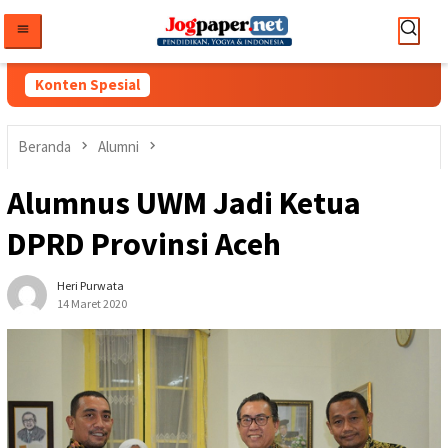
Loncat
ke
konten
Konten Spesial
Beranda
Alumni
Alumnus UWM Jadi Ketua
DPRD Provinsi Aceh
Heri Purwata
14 Maret 2020