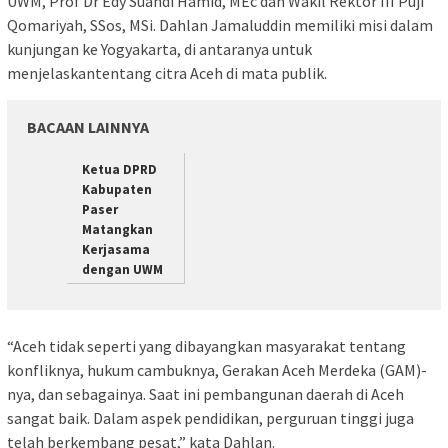
UWM, Prof Dr Edy Suandi Hamid, MEc dan Wakil Rektor III Puji
Qomariyah, SSos, MSi. Dahlan Jamaluddin memiliki misi dalam
kunjungan ke Yogyakarta, di antaranya untuk
menjelaskantentang citra Aceh di mata publik.
BACAAN LAINNYA
Ketua DPRD
Kabupaten
Paser
Matangkan
Kerjasama
dengan UWM
“Aceh tidak seperti yang dibayangkan masyarakat tentang
konfliknya, hukum cambuknya, Gerakan Aceh Merdeka (GAM)-
nya, dan sebagainya. Saat ini pembangunan daerah di Aceh
sangat baik. Dalam aspek pendidikan, perguruan tinggi juga
telah berkembang pesat,” kata Dahlan.