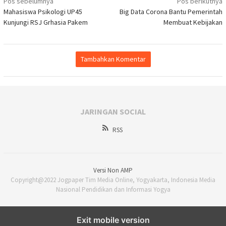
Navigasi
Pos sebelumnya
Pos berikutnya
Mahasiswa Psikologi UP45
Big Data Corona Bantu Pemerintah
pos
Kunjungi RSJ Grhasia Pakem
Membuat Kebijakan
Tambahkan Komentar
JARINGAN SOCIAL
RSS
Versi Non AMP
Copyright@2022 Jogpaper Tim Media Online, Yogyakarta, Indonesia Media
Nasional Pendidikan dan Informasi Yogya
Exit mobile version