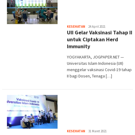
Heri
KESEHATAN
24 April 2021
UII Gelar Vaksinasi Tahap II
Purwata
untuk Ciptakan Herd
Immunity
YOGYAKARTA, JOGPAPER.NET —
Universitas Islam Indonesia (UII)
menggelar vaksinasi Covid-19 tahap
II bagi Dosen, Tenaga […]
Heri
KESEHATAN
31 Maret 2021