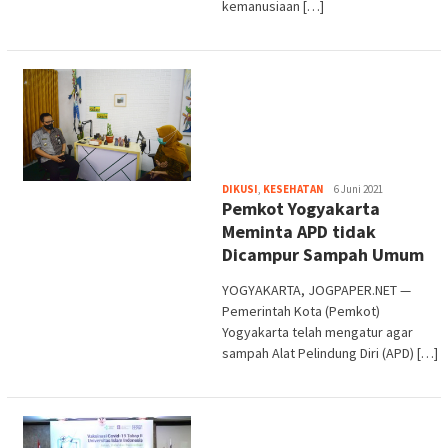
kemanusiaan […]
Heri
DIKUSI
,
KESEHATAN
6 Juni 2021
Pemkot Yogyakarta
Purwata
Meminta APD tidak
Dicampur Sampah Umum
YOGYAKARTA, JOGPAPER.NET —
Pemerintah Kota (Pemkot)
Yogyakarta telah mengatur agar
sampah Alat Pelindung Diri (APD) […]