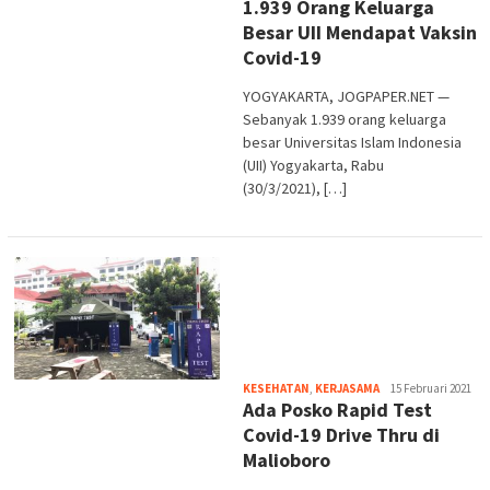
1.939 Orang Keluarga
Purwata
Besar UII Mendapat Vaksin
Covid-19
YOGYAKARTA, JOGPAPER.NET —
Sebanyak 1.939 orang keluarga
besar Universitas Islam Indonesia
(UII) Yogyakarta, Rabu
(30/3/2021), […]
Heri
KESEHATAN
,
KERJASAMA
15 Februari 2021
Ada Posko Rapid Test
Purwata
Covid-19 Drive Thru di
Malioboro