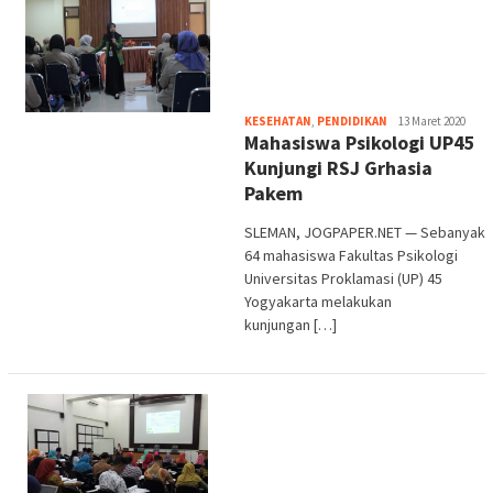
Heri
KESEHATAN
,
PENDIDIKAN
13 Maret 2020
Mahasiswa Psikologi UP45
Purwata
Kunjungi RSJ Grhasia
Pakem
SLEMAN, JOGPAPER.NET — Sebanyak
64 mahasiswa Fakultas Psikologi
Universitas Proklamasi (UP) 45
Yogyakarta melakukan
kunjungan […]