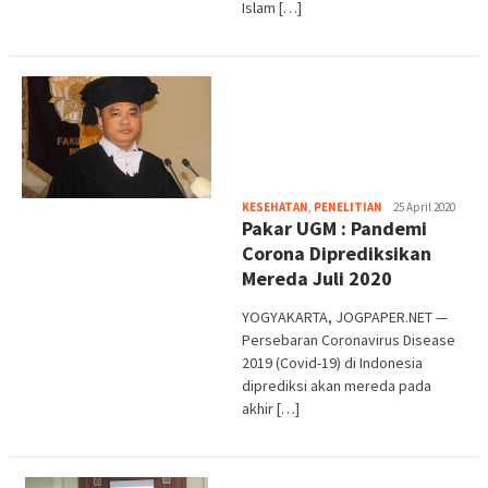
Islam […]
Heri
KESEHATAN
,
PENELITIAN
25 April 2020
Pakar UGM : Pandemi
Purwata
Corona Diprediksikan
Mereda Juli 2020
YOGYAKARTA, JOGPAPER.NET —
Persebaran Coronavirus Disease
2019 (Covid-19) di Indonesia
diprediksi akan mereda pada
akhir […]