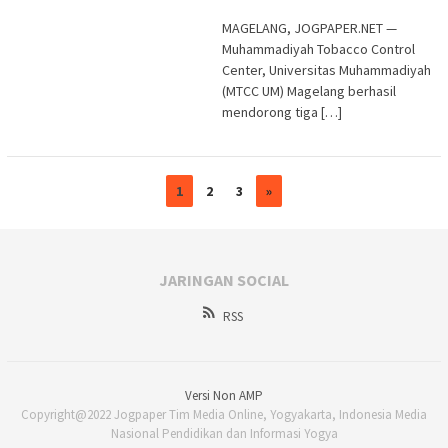
MAGELANG, JOGPAPER.NET —
Muhammadiyah Tobacco Control
Center, Universitas Muhammadiyah
(MTCC UM) Magelang berhasil
mendorong tiga […]
1
2
3
»
JARINGAN SOCIAL
RSS
Versi Non AMP
Copyright@2022 Jogpaper Tim Media Online, Yogyakarta, Indonesia Media
Nasional Pendidikan dan Informasi Yogya