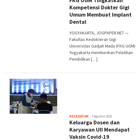
FKG UGM Tingkatkan
Kompetensi Dokter Gigi
Umum Membuat Implant
Dental
YOGYAKARTA, JOGPAPER.NET —
Fakultas Kedokteran Gigi
Universitas Gadjah Mada (FKG UGM)
Yogyakarta memberikan Pelatihan
Pendidikan […]
Heri
KESEHATAN
7 Agustus 2021
Keluarga Dosen dan
Purwata
Karyawan UII Mendapat
Vaksin Covid-19