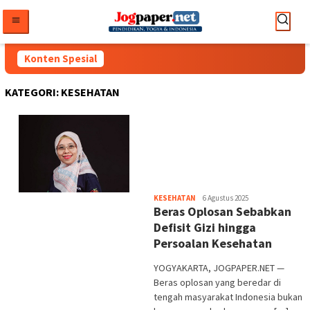
Loncat
ke
konten
Konten Spesial
KATEGORI:
KESEHATAN
Heri
KESEHATAN
6 Agustus 2025
Beras Oplosan Sebabkan
Purwata
Defisit Gizi hingga
Persoalan Kesehatan
YOGYAKARTA, JOGPAPER.NET —
Beras oplosan yang beredar di
tengah masyarakat Indonesia bukan