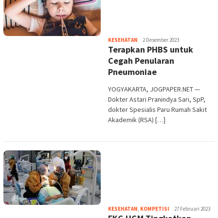
Heri
KESEHATAN
2 Desember 2023
Terapkan PHBS untuk
Purwata
Cegah Penularan
Pneumoniae
YOGYAKARTA, JOGPAPER.NET —
Dokter Astari Pranindya Sari, SpP,
dokter Spesialis Paru Rumah Sakit
Akademik (RSA) […]
Heri
KESEHATAN
,
KOMPETISI
27 Februari 2023
Purwata