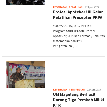
Heri
KESEHATAN
,
PELATIHAN
27 April 2019
Profesi Apoteker UII Gelar
Purwata
Pelatihan Preseptor PKPA
YOGYAKARTA, JOGPAPER.NET —
Program Studi (Prodi) Profesi
Apoteker, Jurusan Farmasi, Fakultas
Matematika dan Ilmu
Pengetahuan […]
Heri
KESEHATAN
,
PENGABDIAN
22 April 2019
UM Magelang Berhasil
Purwata
Dorong Tiga Pemkab Miliki
KTR