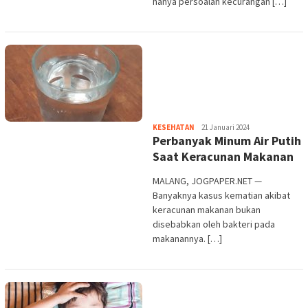
hanya persoalan kecurangan […]
Heri
KESEHATAN
21 Januari 2024
Perbanyak Minum Air Putih
Purwata
Saat Keracunan Makanan
MALANG, JOGPAPER.NET —
Banyaknya kasus kematian akibat
keracunan makanan bukan
disebabkan oleh bakteri pada
makanannya. […]