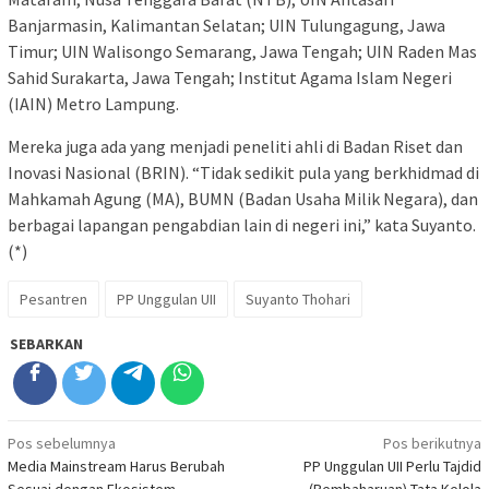
Banjarmasin, Kalimantan Selatan; UIN Tulungagung, Jawa
Timur; UIN Walisongo Semarang, Jawa Tengah; UIN Raden Mas
Sahid Surakarta, Jawa Tengah; Institut Agama Islam Negeri
(IAIN) Metro Lampung.
Mereka juga ada yang menjadi peneliti ahli di Badan Riset dan
Inovasi Nasional (BRIN). “Tidak sedikit pula yang berkhidmad di
Mahkamah Agung (MA), BUMN (Badan Usaha Milik Negara), dan
berbagai lapangan pengabdian lain di negeri ini,” kata Suyanto.
(*)
Pesantren
PP Unggulan UII
Suyanto Thohari
SEBARKAN
Navigasi
Pos sebelumnya
Pos berikutnya
Media Mainstream Harus Berubah
PP Unggulan UII Perlu Tajdid
pos
Sesuai dengan Ekosistem
(Pembaharuan) Tata Kelola