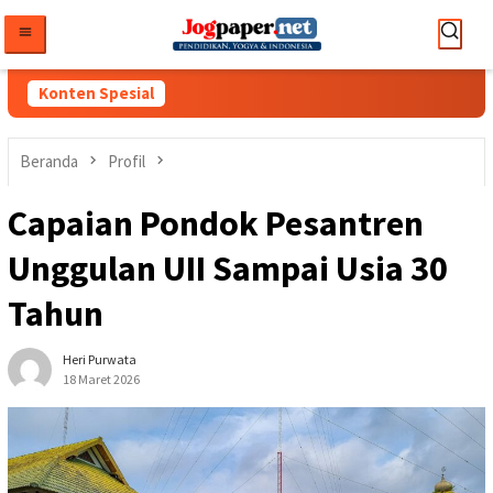
Loncat
ke
konten
Konten Spesial
Beranda
Profil
Capaian Pondok Pesantren
Unggulan UII Sampai Usia 30
Tahun
Heri Purwata
18 Maret 2026