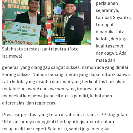
perjalanan
sejarahnya,
tambah Suyanto,
terdapat
dinamika tata
kelola, dan juga
kualitas
input
Salah satu prestasi santri putra. (foto :
dan
output.
Ada
istimewa)
masa dan
generasi yang dianggap sangat sukses, namun ada yang dinilai
kurang sukses. Namun benang merah yang dapat ditarik bahwa
tata kelola yang disiplin dan
input
yang berkualitas baik akan
melahirkan
output
dan
outcome
yang impresif dan
mendekatkan perwujudan cita-cita pendiri, kebutuhan
diferensiasi dan regenerasi.
Prestasi-prestasi yang telah diraih santri-santri PP Unggulan
UII di antaranya mengikuti berbagai kejuaraan di dalam
maupun di luar negeri. Selain itu, santri juga mengikuti