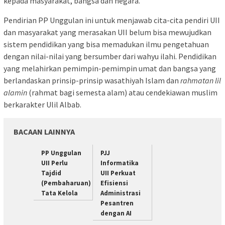
kepada masyarakat, bangsa dan negara.
Pendirian PP Unggulan ini untuk menjawab cita-cita pendiri UII
dan masyarakat yang merasakan UII belum bisa mewujudkan
sistem pendidikan yang bisa memadukan ilmu pengetahuan
dengan nilai-nilai yang bersumber dari wahyu ilahi. Pendidikan
yang melahirkan pemimpin-pemimpin umat dan bangsa yang
berlandaskan prinsip-prinsip wasathiyah Islam dan
rahmatan lil
alamin
(rahmat bagi semesta alam) atau cendekiawan muslim
berkarakter Ulil Albab.
BACAAN LAINNYA
PP Unggulan
PJJ
UII Perlu
Informatika
Tajdid
UII Perkuat
(Pembaharuan)
Efisiensi
Tata Kelola
Administrasi
Pesantren
dengan AI