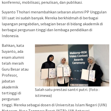
konferensi, mobilisasi, penulisan, dan publikasi.
Suyanto Thohari menambahkan sebaran alumni PP Unggulan
UII saat ini sudah banyak. Mereka berkhidmah di berbagai
lapangan pengabdian, sebagian besar di bidang akademik di
berbagai perguruan tinggi dan lembaga pendidikan di
Indonesia.
Bahkan, kata
Suyanto, ada
enam alumni
telah meraih
Guru Besar atau
Profesor,
jabatan
akademik
Salah satu prestasi santri putri. (foto :
tertinggi di
istimewa)
perguruan
tinggi. Mereka sebagai dosen di Universitas Islam Negeri (UIN)
Mataram, Nusa Tenggara Barat (NTB); UIN Antasari