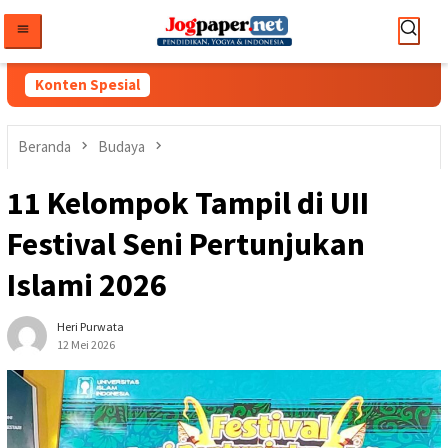
Loncat
ke
konten
Konten Spesial
Beranda
Budaya
11 Kelompok Tampil di UII
Festival Seni Pertunjukan
Islami 2026
Heri Purwata
12 Mei 2026