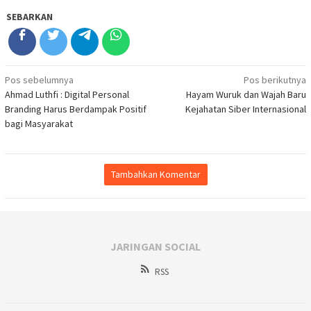
SEBARKAN
Navigasi
Pos sebelumnya
Pos berikutnya
Ahmad Luthfi : Digital Personal
Hayam Wuruk dan Wajah Baru
pos
Branding Harus Berdampak Positif
Kejahatan Siber Internasional
bagi Masyarakat
Tambahkan Komentar
JARINGAN SOCIAL
RSS