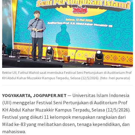
Rektor UII, Fathul Wahid saat membuka Festival Seni Pertunjukan di Auditorium Prof
KH Abdul Kahar Muzakkir Kampus Terpadu, Selasa (12/5/2026). (foto : heri purwata)
YOGYAKARTA, JOGPAPER.NET
— Universitas Islam Indonesia
(UII) menggelar Festival Seni Pertunjukan di Auditorium Prof
KH Abdul Kahar Muzakkir Kampus Terpadu, Selasa (12/5/2026).
Festival yang diikuti 11 kelompok merupakan rangkaian dari
Milad ke-83 yang melibatkan dosen, tenaga kependidikan, dan
mahasiswa.