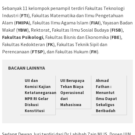
Sebanyak 11 kelompok penampil terdiri Fakultas Teknologi
Industri (
FTI
), Fakultas Matematika dan Ilmu Pengetahuan
Alam (
FMIPA
), Fakultas Ilmu Agama Islam (
FIAI
), Yayasan Badan
Wakaf (
YBW
), Rektorat, Fakultas Ilmu Sosial Budaya (
FISB
),
Fakultas Psikologi
, Fakultas Bisnis dan Ekonomika (
FBE
),
Fakultas Kedokteran (
FK
), Fakultas Teknik Sipil dan
Perencanaan (
FTSP
), dan Fakultas Hukum (
FH
).
BACAAN LAINNYA
UII dan
UII Berupaya
Ahmad
Komisi Kajian
Tekan Biaya
Fathan :
Ketatanegaraan
Operasional
Menuntut
MPR RI Gelar
dari
Ilmu Dapat
Diskusi
Mahasiswa
Sekaligus
Konstitusi
Beribadah
Sedang Dewan Juri terdiri dari Dr Labibah Zain MLIS, Dosen UIN