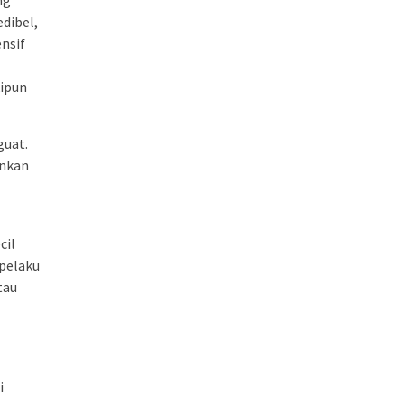
ng
dibel,
nsif
kipun
guat.
inkan
cil
 pelaku
tau
i