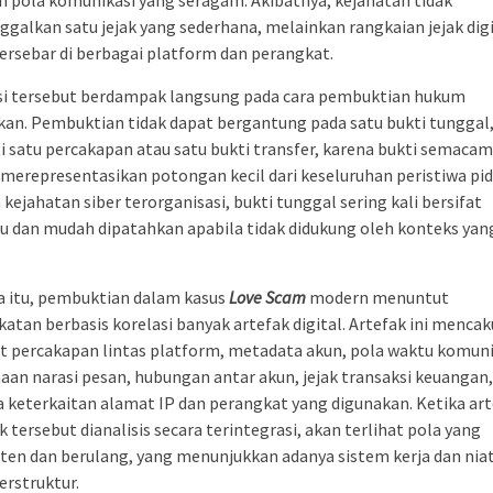
 pola komunikasi yang seragam. Akibatnya, kejahatan tidak
galkan satu jejak yang sederhana, melainkan rangkaian jejak digi
ersebar di berbagai platform dan perangkat.
si tersebut berdampak langsung pada cara pembuktian hukum
kan. Pembuktian tidak dapat bergantung pada satu bukti tunggal
i satu percakapan atau satu bukti transfer, karena bukti semacam
merepresentasikan potongan kecil dari keseluruhan peristiwa pid
kejahatan siber terorganisasi, bukti tunggal sering kali bersifat
 dan mudah dipatahkan apabila tidak didukung oleh konteks yang
a itu, pembuktian dalam kasus
Love Scam
modern menuntut
atan berbasis korelasi banyak artefak digital. Artefak ini menca
t percakapan lintas platform, metadata akun, pola waktu komuni
an narasi pesan, hubungan antar akun, jejak transaksi keuangan,
 keterkaitan alamat IP dan perangkat yang digunakan. Ketika art
k tersebut dianalisis secara terintegrasi, akan terlihat pola yang
ten dan berulang, yang menunjukkan adanya sistem kerja dan niat
erstruktur.