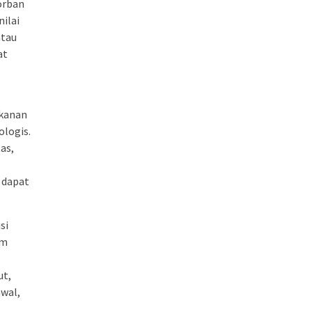
Korban
nilai
atau
at
ekanan
ologis.
as,
g dapat
si
am
ut,
awal,