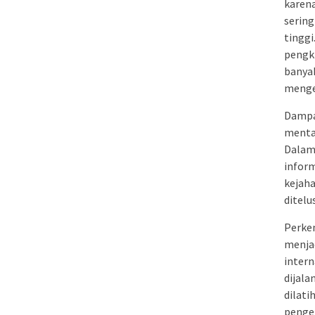
karena
sering
tinggi
pengk
banyak
mengek
Damp
mental
Dalam 
inform
kejaha
ditelu
Perke
menjad
inter
dijala
dilati
pengel