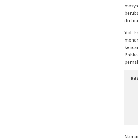
masya
berub
di dun
Yudi P
menam
kenca
Bahka
pernah
BA
Namun 