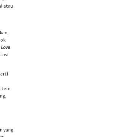
l atau
ikan,
pok
a
Love
tasi
erti
istem
ng,
an yang