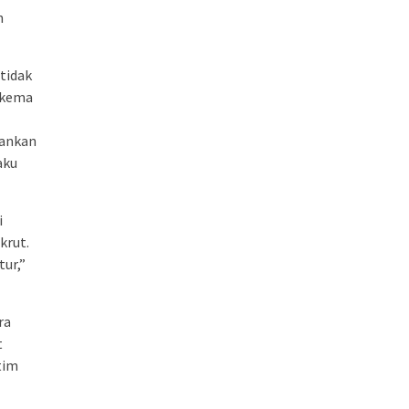
n
tidak
 Skema
lankan
aku
i
krut.
ur,”
ra
t
tim