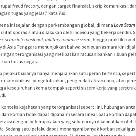
upai fraud factory, dengan target finansial, skrip komunikasi, da
ian tugas yang jelas,” kata Yudi.
ena ini sejalan dengan perkembangan global, di mana
Love Scam
ersifat sporadis atau dilakukan oleh individu yang bekerja sendiri.
e scam internasional, military romance scam
, hingga praktik fraud
y di Asia Tenggara menunjukkan bahwa penipuan asmara kini dija
aringan terorganisasi yang melibatkan ratusan bahkan ribuan pel
rban lintas negara.
p pelaku biasanya hanya menjalankan satu peran tertentu, sepert
or komunikasi, pengelola akun, pengendali aliran dana, atau pere
ga keseluruhan skema tampak seperti sistem kerja yang terstrukt
udi.
konteks kejahatan yang terorganisasi seperti ini, hubungan anta
 dan korban tidak dapat dipahami secara linear. Satu korban dapa
eraksi dengan beberapa akun yang sebenarnya dikendalikan oleh 
a. Sedang satu pelaku dapat menangani banyak korban sekaligus