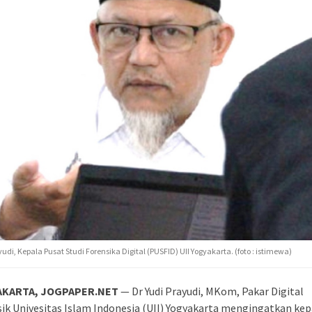
yudi, Kepala Pusat Studi Forensika Digital (PUSFID) UII Yogyakarta. (foto : istimewa)
AKARTA, JOGPAPER.NET
— Dr Yudi Prayudi, MKom, Pakar Digital
ik Univesitas Islam Indonesia (UII) Yogyakarta mengingatkan ke