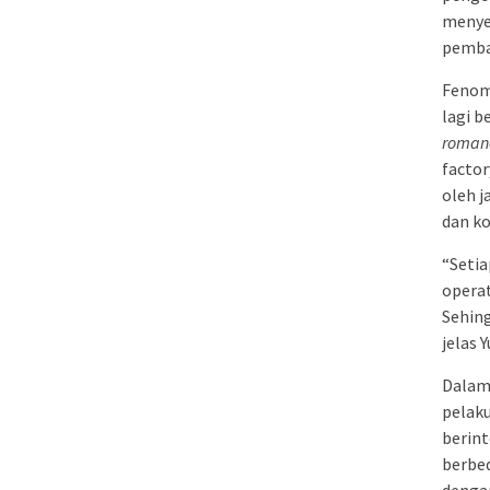
menyer
pembag
Fenom
lagi b
romanc
factor
oleh j
dan ko
“Setia
operat
Sehing
jelas Y
Dalam 
pelaku
berint
berbed