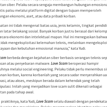
atan siber. Pelaku secara sengaja membangun hubungan emosiona
is palsu melalui platform digital dengan tujuan memperoleh
ngan ekonomi, aset, atau data pribadi korban.
atan ini tidak mengenal batas usia, jenis kelamin, tingkat pendid
 latar belakang sosial. Banyak korban justru berasal dari kelom
secara ekonomi dan intelektual mapan. Hal ini menegaskan bahw
tidak mengeksploitasi kelemahan teknis, melainkan mengeksploi
ayaan dan kebutuhan emosional manusia,” kata Yudi.
Scam
berbeda dengan kejahatan siber berbasis serangan teknis sep
asan atau penyebaran malware.
Love Scam
beroperasi hampir
hnya melalui social engineering. Pelaku tidak perlu menembus s
nan korban, karena korbanlah yang secara sadar menyerahkan ua
asi, atau akses, meskipun berada dalam kehendak yang telah
pulasi. Inilah yang menjadikan love scam sulit dikenali sebagai
tan pada tahap awal.
praktiknya, kata Yudi,
Love Scam
selalu diawali dengan pendekat