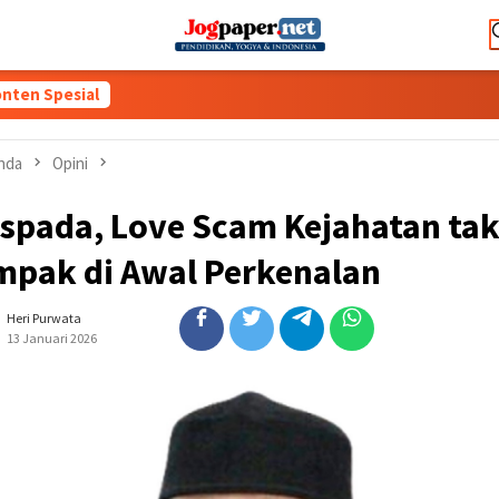
nten Spesial
nda
Opini
spada, Love Scam Kejahatan ta
mpak di Awal Perkenalan
Heri Purwata
13 Januari 2026