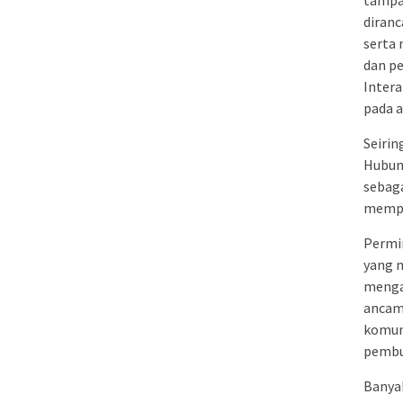
tampa
diranc
serta 
dan pe
Intera
pada a
Seirin
Hubung
sebaga
memper
Permin
yang m
mengak
ancam
komuni
pembu
Banyak