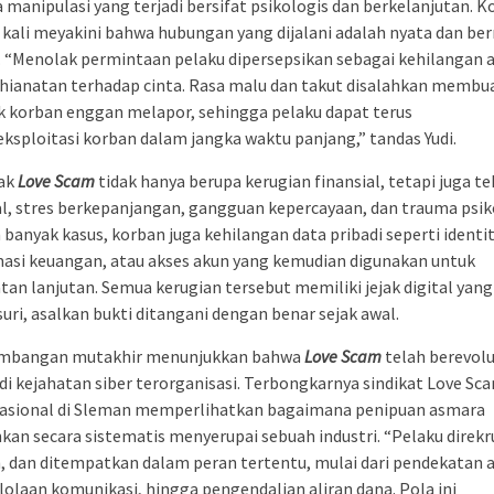
 manipulasi yang terjadi bersifat psikologis dan berkelanjutan. 
 kali meyakini bahwa hubungan yang dijalani adalah nyata dan ber
. “Menolak permintaan pelaku dipersepsikan sebagai kehilangan 
hianatan terhadap cinta. Rasa malu dan takut disalahkan membu
 korban enggan melapor, sehingga pelaku dapat terus
sploitasi korban dalam jangka waktu panjang,” tandas Yudi.
ak
Love Scam
tidak hanya berupa kerugian finansial, tetapi juga t
, stres berkepanjangan, gangguan kepercayaan, dan trauma psik
banyak kasus, korban juga kehilangan data pribadi seperti identit
asi keuangan, atau akses akun yang kemudian digunakan untuk
tan lanjutan. Semua kerugian tersebut memiliki jejak digital yan
suri, asalkan bukti ditangani dengan benar sejak awal.
mbangan mutakhir menunjukkan bahwa
Love Scam
telah berevolu
i kejahatan siber terorganisasi. Terbongkarnya sindikat Love Sc
nasional di Sleman memperlihatkan bagaimana penipuan asmara
nkan secara sistematis menyerupai sebuah industri. “Pelaku direkr
h, dan ditempatkan dalam peran tertentu, mulai dari pendekatan 
olaan komunikasi, hingga pengendalian aliran dana. Pola ini