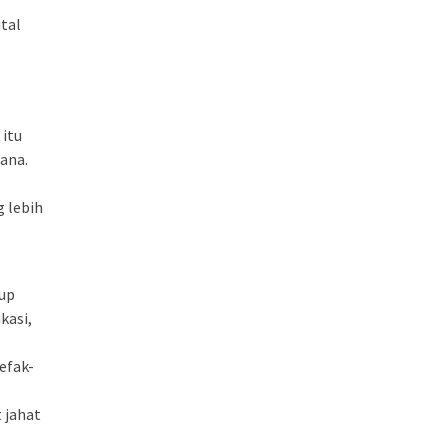
tal
,
 itu
ana.
 lebih
kup
kasi,
efak-
 jahat