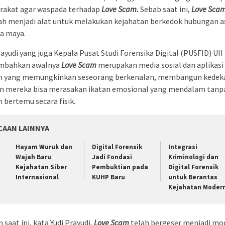
rakat agar waspada terhadap
Love Scam.
Sebab saat ini,
Love Sca
ah menjadi alat untuk melakukan kejahatan berkedok hubungan 
ia maya.
rayudi yang juga Kepala Pusat Studi Forensika Digital (PUSFID) UII
bahkan awalnya
Love Scam
merupakan media sosial dan aplikasi
n yang memungkinkan seseorang berkenalan, membangun kedek
n mereka bisa merasakan ikatan emosional yang mendalam tanp
 bertemu secara fisik.
CAAN LAINNYA
Hayam Wuruk dan
Digital Forensik
Integrasi
Wajah Baru
Jadi Fondasi
Kriminologi dan
Kejahatan Siber
Pembuktian pada
Digital Forensik
Internasional
KUHP Baru
untuk Berantas
Kejahatan Moder
saat ini, kata Yudi Prayudi,
Love Scam
telah bergeser menjadi mo