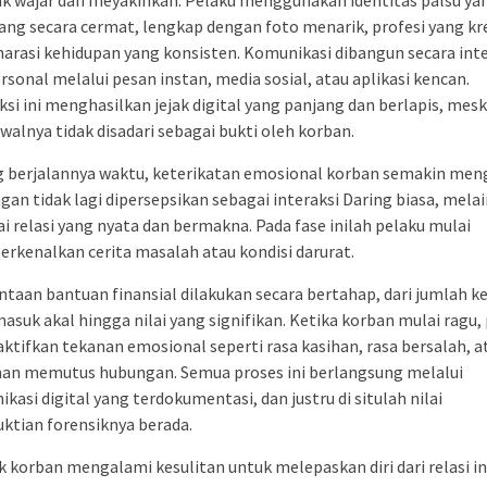
k wajar dan meyakinkan. Pelaku menggunakan identitas palsu ya
ang secara cermat, lengkap dengan foto menarik, profesi yang kre
narasi kehidupan yang konsisten. Komunikasi dibangun secara inte
rsonal melalui pesan instan, media sosial, atau aplikasi kencan.
ksi ini menghasilkan jejak digital yang panjang dan berlapis, mes
walnya tidak disadari sebagai bukti oleh korban.
g berjalannya waktu, keterikatan emosional korban semakin men
an tidak lagi dipersepsikan sebagai interaksi Daring biasa, mela
i relasi yang nyata dan bermakna. Pada fase inilah pelaku mulai
kenalkan cerita masalah atau kondisi darurat.
taan bantuan finansial dilakukan secara bertahap, dari jumlah ke
asuk akal hingga nilai yang signifikan. Ketika korban mulai ragu,
tifkan tekanan emosional seperti rasa kasihan, rasa bersalah, a
an memutus hubungan. Semua proses ini berlangsung melalui
kasi digital yang terdokumentasi, dan justru di situlah nilai
ktian forensiknya berada.
 korban mengalami kesulitan untuk melepaskan diri dari relasi in