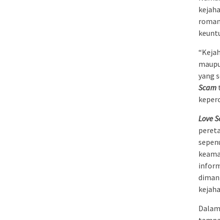
kejah
romant
keuntu
“Kejah
maupun
yang 
Scam
keperc
Love 
peret
sepenu
keama
inform
dimani
kejaha
Dalam 