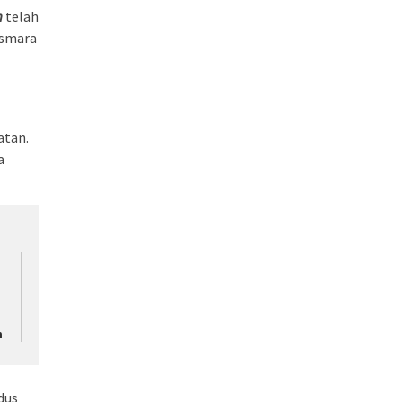
m
telah
asmara
atan.
a
n
dus