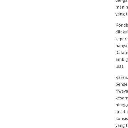
dengan
mening
yang t
Kondi
dilaku
sepert
hanya 
Dalam 
ambigu
luas.
Karen
pendek
riwaya
kesama
hingga
artefa
konsis
yang t