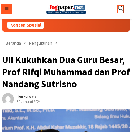
Loncat
ke
konten
Konten Spesial
Beranda
Pengukuhan
UII Kukuhkan Dua Guru Besar,
Prof Rifqi Muhammad dan Prof
Nandang Sutrisno
Heri Purwata
30 Januari 2024