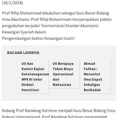
(30/1/2024).
Prof Rifqi Muhammad dikukuhan sebagai Guru Besar Bidang
Ilmu Akuntansi. Prof Rifqi Muhammad menyampaikan pidato
pengukuhan berjudul ‘Harmonisasi Standar Akuntansi
Keuangan Syariah dalam
Pengembangan Sektor Keuangan Islam.’
BACAAN LAINNYA
UII dan
UII Berupaya
Ahmad
Komisi Kajian
Tekan Biaya
Fathan :
Ketatanegaraan
Operasional
Menuntut
MPR RI Gelar
dari
Ilmu Dapat
Diskusi
Mahasiswa
Sekaligus
Konstitusi
Beribadah
Sedang Prof Nandang Sutrisno menjadi Guru Besar Bidang Ilmu
Hukum Internasional. Prof Nandang Sutrisno mengangkat