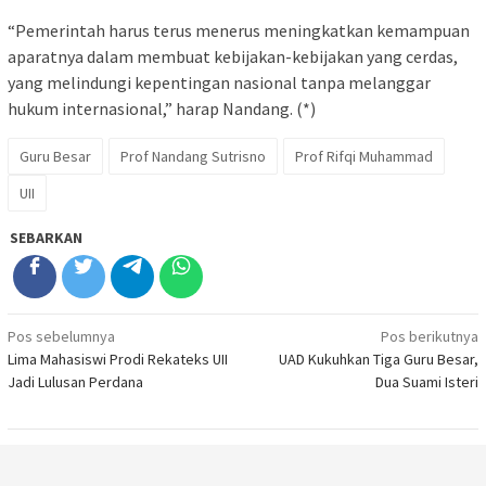
“Pemerintah harus terus menerus meningkatkan kemampuan
aparatnya dalam membuat kebijakan-kebijakan yang cerdas,
yang melindungi kepentingan nasional tanpa melanggar
hukum internasional,” harap Nandang. (*)
Guru Besar
Prof Nandang Sutrisno
Prof Rifqi Muhammad
UII
SEBARKAN
Navigasi
Pos sebelumnya
Pos berikutnya
Lima Mahasiswi Prodi Rekateks UII
UAD Kukuhkan Tiga Guru Besar,
pos
Jadi Lulusan Perdana
Dua Suami Isteri