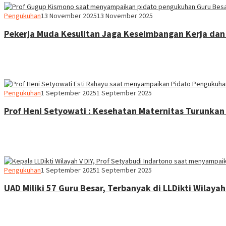
Heri
Pengukuhan
13 November 2025
13 November 2025
Purwata
Pekerja Muda Kesulitan Jaga Keseimbangan Kerja dan
Heri
Pengukuhan
1 September 2025
1 September 2025
Purwata
Prof Heni Setyowati : Kesehatan Maternitas Turunkan
Heri
Pengukuhan
1 September 2025
1 September 2025
Purwata
UAD Miliki 57 Guru Besar, Terbanyak di LLDikti Wilayah