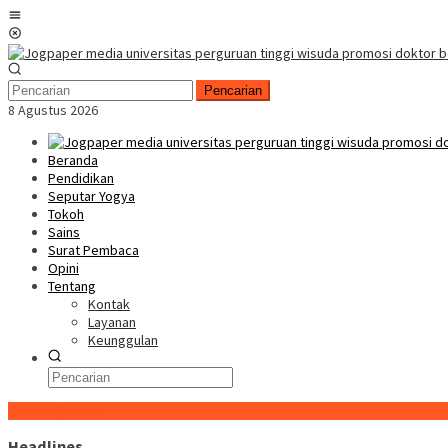
Loncat
Menu
ke
Mobile
konten
Pencarian
8 Agustus 2026
Beranda
Pendidikan
Seputar Yogya
Tokoh
Sains
Surat Pembaca
Opini
Tentang
Kontak
Layanan
Keunggulan
Konten Spesial
Headlines