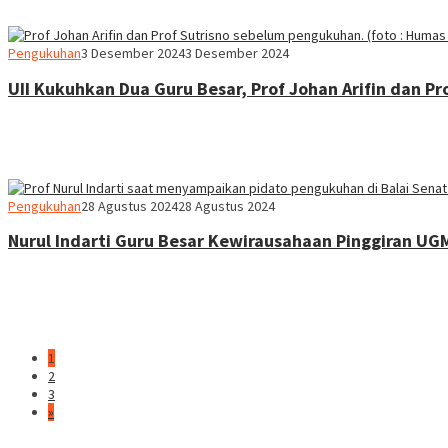
Heri
Pengukuhan
3 Desember 2024
3 Desember 2024
Purwata
UII Kukuhkan Dua Guru Besar, Prof Johan Arifin dan Pr
Heri
Pengukuhan
28 Agustus 2024
28 Agustus 2024
Purwata
Nurul Indarti Guru Besar Kewirausahaan Pinggiran UG
1
2
3
»