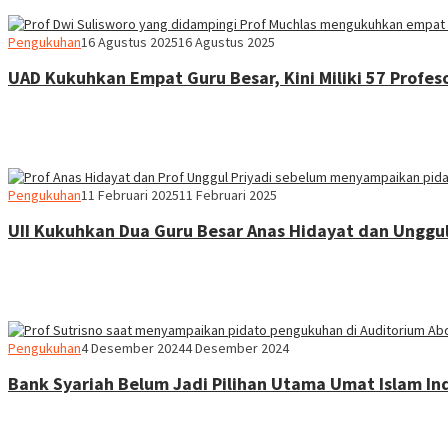
Heri
Pengukuhan
16 Agustus 2025
16 Agustus 2025
Purwata
UAD Kukuhkan Empat Guru Besar, Kini Miliki 57 Profes
Heri
Pengukuhan
11 Februari 2025
11 Februari 2025
Purwata
UII Kukuhkan Dua Guru Besar Anas Hidayat dan Unggul
Heri
Pengukuhan
4 Desember 2024
4 Desember 2024
Purwata
Bank Syariah Belum Jadi Pilihan Utama Umat Islam In