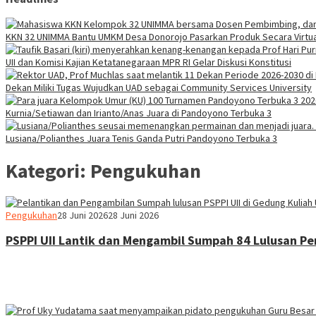
KKN 32 UNIMMA Bantu UMKM Desa Donorojo Pasarkan Produk Secara Virtua
UII dan Komisi Kajian Ketatanegaraan MPR RI Gelar Diskusi Konstitusi
Dekan Miliki Tugas Wujudkan UAD sebagai Community Services University
Kurnia/Setiawan dan Irianto/Anas Juara di Pandoyono Terbuka 3
Lusiana/Polianthes Juara Tenis Ganda Putri Pandoyono Terbuka 3
Kategori:
Pengukuhan
Heri
Pengukuhan
28 Juni 2026
28 Juni 2026
Purwata
PSPPI UII Lantik dan Mengambil Sumpah 84 Lulusan P