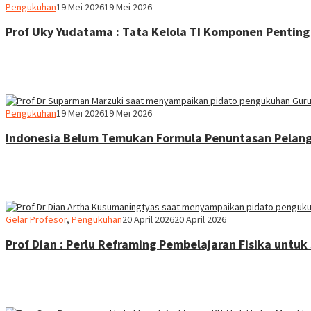
Heri
Pengukuhan
19 Mei 2026
19 Mei 2026
Purwata
Prof Uky Yudatama : Tata Kelola TI Komponen Penting
Heri
Pengukuhan
19 Mei 2026
19 Mei 2026
Purwata
Indonesia Belum Temukan Formula Penuntasan Pelan
Heri
Gelar Profesor
,
Pengukuhan
20 April 2026
20 April 2026
Purwata
Prof Dian : Perlu Reframing Pembelajaran Fisika untu