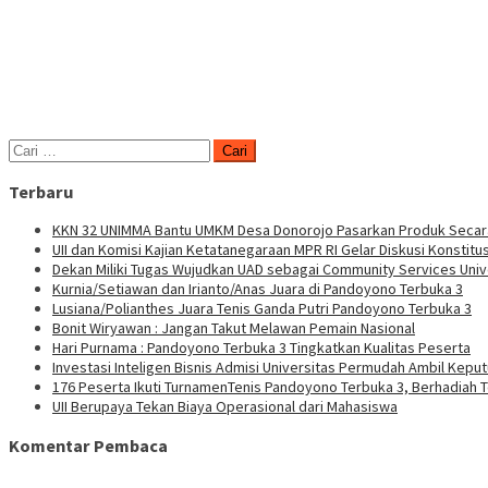
Cari
untuk:
Terbaru
KKN 32 UNIMMA Bantu UMKM Desa Donorojo Pasarkan Produk Secara
UII dan Komisi Kajian Ketatanegaraan MPR RI Gelar Diskusi Konstitus
Dekan Miliki Tugas Wujudkan UAD sebagai Community Services Univ
Kurnia/Setiawan dan Irianto/Anas Juara di Pandoyono Terbuka 3
Lusiana/Polianthes Juara Tenis Ganda Putri Pandoyono Terbuka 3
Bonit Wiryawan : Jangan Takut Melawan Pemain Nasional
Hari Purnama : Pandoyono Terbuka 3 Tingkatkan Kualitas Peserta
Investasi Inteligen Bisnis Admisi Universitas Permudah Ambil Kepu
176 Peserta Ikuti TurnamenTenis Pandoyono Terbuka 3, Berhadiah T
UII Berupaya Tekan Biaya Operasional dari Mahasiswa
Komentar Pembaca