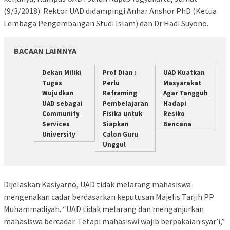
(9/3/2018). Rektor UAD didampingi Anhar Anshor PhD (Ketua
Lembaga Pengembangan Studi Islam) dan Dr Hadi Suyono.
BACAAN LAINNYA
Dekan Miliki
Prof Dian :
UAD Kuatkan
Tugas
Perlu
Masyarakat
Wujudkan
Reframing
Agar Tangguh
UAD sebagai
Pembelajaran
Hadapi
Community
Fisika untuk
Resiko
Services
Siapkan
Bencana
University
Calon Guru
Unggul
Dijelaskan Kasiyarno, UAD tidak melarang mahasiswa
mengenakan cadar berdasarkan keputusan Majelis Tarjih PP
Muhammadiyah. “UAD tidak melarang dan menganjurkan
mahasiswa bercadar. Tetapi mahasiswi wajib berpakaian syar’i,”