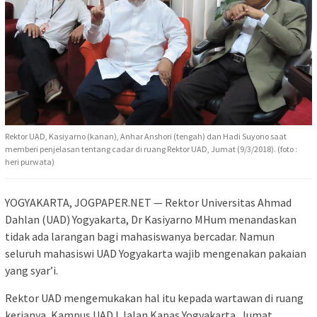
Rektor UAD, Kasiyarno (kanan), Anhar Anshori (tengah) dan Hadi Suyono saat
memberi penjelasan tentang cadar di ruang Rektor UAD, Jumat (9/3/2018). (foto :
heri purwata)
YOGYAKARTA, JOGPAPER.NET — Rektor Universitas Ahmad
Dahlan (UAD) Yogyakarta, Dr Kasiyarno MHum menandaskan
tidak ada larangan bagi mahasiswanya bercadar. Namun
seluruh mahasiswi UAD Yogyakarta wajib mengenakan pakaian
yang syar’i.
Rektor UAD mengemukakan hal itu kepada wartawan di ruang
kerjanya, Kampus UAD I Jalan Kapas Yogyakarta, Jumat