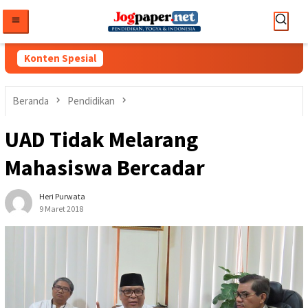
Loncat
ke
konten
Konten Spesial
Beranda
Pendidikan
UAD Tidak Melarang
Mahasiswa Bercadar
Heri Purwata
9 Maret 2018