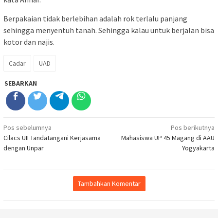
Berpakaian tidak berlebihan adalah rok terlalu panjang
sehingga menyentuh tanah. Sehingga kalau untuk berjalan bisa
kotor dan najis.
Cadar
UAD
SEBARKAN
Navigasi
Pos sebelumnya
Pos berikutnya
Cilacs UII Tandatangani Kerjasama
Mahasiswa UP 45 Magang di AAU
pos
dengan Unpar
Yogyakarta
Tambahkan Komentar