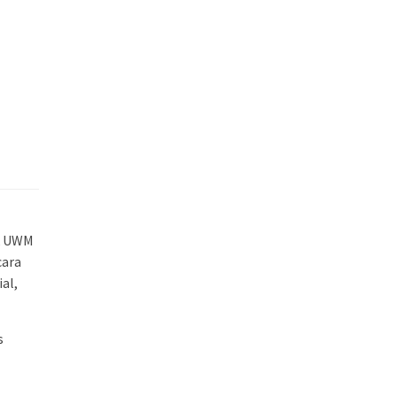
k UWM
cara
al,
s