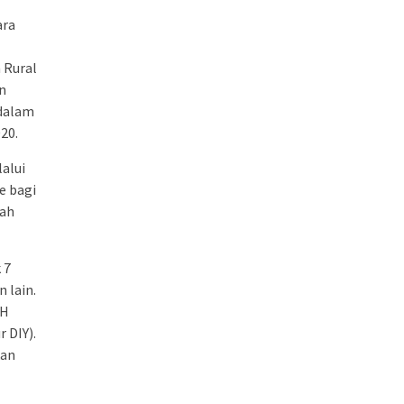
ara
 Rural
n
 dalam
20.
alui
e bagi
gah
 7
 lain.
PH
 DIY).
kan