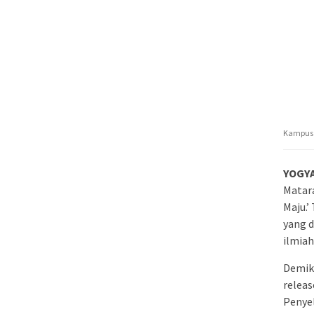
Kampus U
YOGY
Matar
Maju.’
yang d
ilmiah
Demiki
releas
Penye