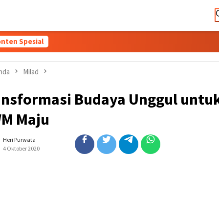
nten Spesial
nda
Milad
ansformasi Budaya Unggul untu
M Maju
Heri Purwata
4 Oktober 2020