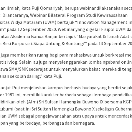
an ilmiah, kata Puji Qomariyah, berupa webinar dilaksanakan sec
. Di antaranya, Webinar Bilateral Program Studi Kewirausahaan
rsitas Widya Mataram (UWM) bertajuk “Innovation Management in
m” pada 12 September 2020. Webinar yang digelar Fisipol UWM da
itas Akademia Banua Banjar bertajuk “Masyarakat & Tanah Adat
Besi Korporasi: Siapa Untung & Buntung?” pada 13 September 20
juga memberikan ruang bagi para mahasiswa untuk berkreasi mel
isi vlog. Selain itu juga menyelenggarakan lomba ngeband onlin
siswa SMA/SMK sederajat untuk menyalurkan bakat mereka di ten
nan sekolah daring,” kata Puji.
lanjut Puji menjelaskan kampus berbasis budaya yang berdiri sejak
r 1982 ini, memiliki karakter berbeda sebagai lembaga pendidikan
idirikan oleh (Alm) Sri Sultan Hamengku Buwono IX bersama KG
bumi (saat ini Sri Sultan Hamengku Buwono X sekaligus Gubernur
rian UWM sebagai pengejawantahan atas upaya untuk mencerdas
pan yang berbudaya, berbangsa dan bernegara.