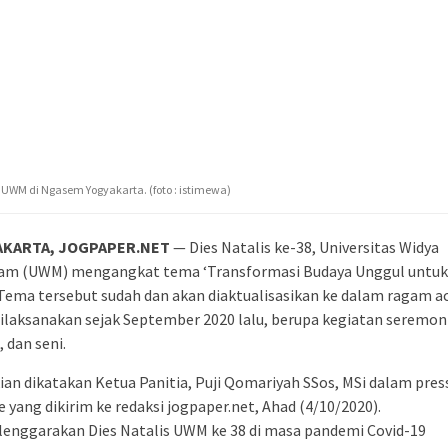
WM di Ngasem Yogyakarta. (foto : istimewa)
AKARTA, JOGPAPER.NET
— Dies Natalis ke-38, Universitas Widya
am (UWM) mengangkat tema ‘Transformasi Budaya Unggul untu
 Tema tersebut sudah dan akan diaktualisasikan ke dalam ragam a
ilaksanakan sejak September 2020 lalu, berupa kegiatan seremoni
, dan seni.
an dikatakan Ketua Panitia, Puji Qomariyah SSos, MSi dalam pres
e yang dikirim ke redaksi jogpaper.net, Ahad (4/10/2020).
lenggarakan Dies Natalis UWM ke 38 di masa pandemi Covid-19