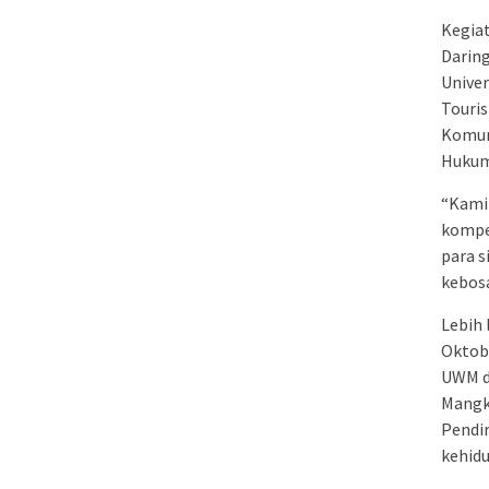
Kegiat
Daring
Unive
Touris
Komun
Hukum 
“Kami 
kompet
para 
kebosa
Lebih 
Oktobe
UWM d
Mangku
Pendi
kehidu