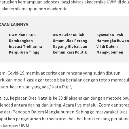
aruskan kemampuan adaptasi bagi sivitas akademika UWM di da
s akademik maupun non akademik.
CAAN LAINNYA
UWM dan CSUS
UWM Gelar Kuliah
Syawalan Trah
Kembangkan
Umum Ulas Perang
Hamengku Buwon
Inovasi Tridharma
Dagang Global dan
VII di Dalem
Perguruan Tinggi
Komunikasi Politik
Mangkubumen
mi Covid-19 membuat cerita dan rencana yang sudah disusun
lukan modifikasi agar tetap bisa berjalan dengan tetap mematu
uan-ketentuan yang ada,” kata Puji.\
 itu, kegiatan Dies Natalis ke 38 dilaksanakan dengan metode ba
lended antara daring dan luring. Acara live melalui Zoom dan str
be dari Pendopo Dalem Mangkubumen. Sehingga masyarakat luas 
patkan pengalaman berbeda atau hal-hal baru tentang perjalan
ah kampus UWM.