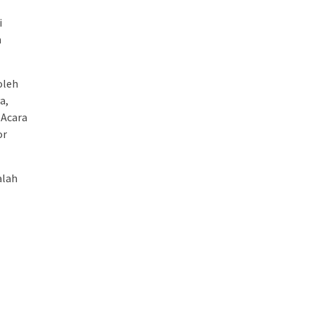
i
n
oleh
a,
 Acara
or
alah