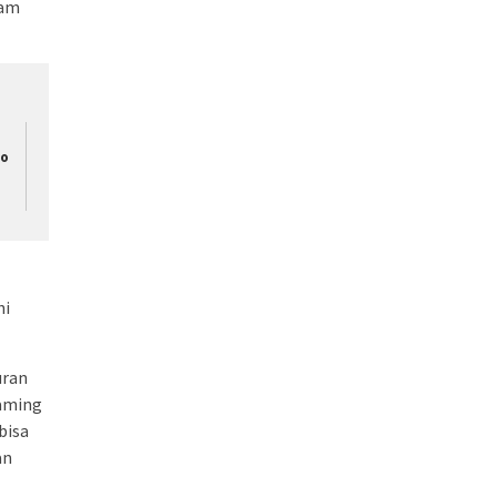
lam
o
hi
uran
eaming
bisa
an