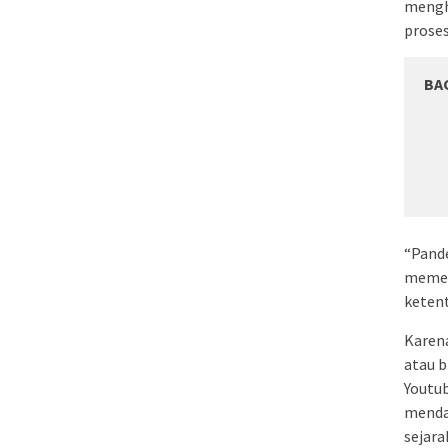
mengh
prose
BA
“Pande
memer
ketent
Karena
atau b
Youtu
menda
sejar