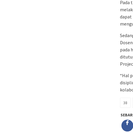
Pada t
melaku
dapat
mengu
Sedang
Dosen 
pada 
ditut
Proje
“Hal p
disipl
kolabo
38
SEBAR