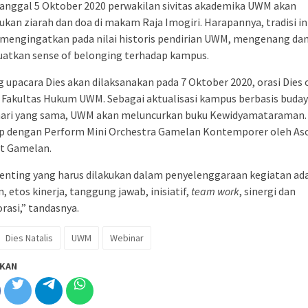
anggal 5 Oktober 2020 perwakilan sivitas akademika UWM akan
kan ziarah dan doa di makam Raja Imogiri. Harapannya, tradisi in
 mengingatkan pada nilai historis pendirian UWM, mengenang da
atkan sense of belonging terhadap kampus.
 upacara Dies akan dilaksanakan pada 7 Oktober 2020, orasi Dies 
Fakultas Hukum UWM. Sebagai aktualisasi kampus berbasis buday
hari yang sama, UWM akan meluncurkan buku Kewidyamataraman.
up dengan Perform Mini Orchestra Gamelan Kontemporer oleh As
ct Gamelan.
enting yang harus dilakukan dalam penyelenggaraan kegiatan ad
in, etos kinerja, tanggung jawab, inisiatif,
team work
, sinergi dan
rasi,” tandasnya.
Dies Natalis
UWM
Webinar
KAN