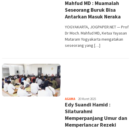
Mahfud MD : Muamalah
Purwata
Seseorang Buruk Bisa
Antarkan Masuk Neraka
YOGYAKARTA, JOGPAPER.NET — Prof
Dr Moch. Mahfud MD, Ketua Yayasan
Mataram Yogyakarta mengatakan
seseorang yang […]
Heri
AGAMA
20 Maret 2025
Edy Suandi Hamid :
Purwata
Silaturahmi
Memperpanjang Umur dan
Memperlancar Rezeki