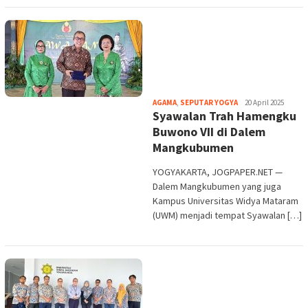
Heri
AGAMA
,
SEPUTAR YOGYA
20 April 2025
Syawalan Trah Hamengku
Purwata
Buwono VII di Dalem
Mangkubumen
YOGYAKARTA, JOGPAPER.NET —
Dalem Mangkubumen yang juga
Kampus Universitas Widya Mataram
(UWM) menjadi tempat Syawalan […]