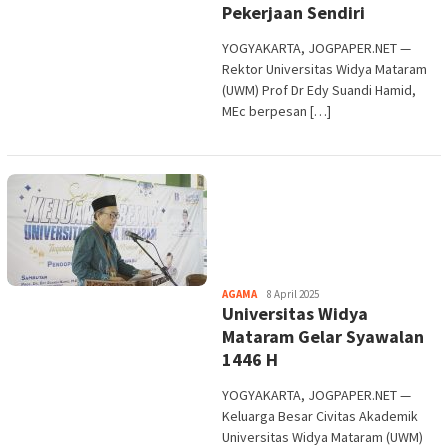
Pekerjaan Sendiri
YOGYAKARTA, JOGPAPER.NET —
Rektor Universitas Widya Mataram
(UWM) Prof Dr Edy Suandi Hamid,
MEc berpesan […]
Heri
AGAMA
8 April 2025
Universitas Widya
Purwata
Mataram Gelar Syawalan
1446 H
YOGYAKARTA, JOGPAPER.NET —
Keluarga Besar Civitas Akademik
Universitas Widya Mataram (UWM)