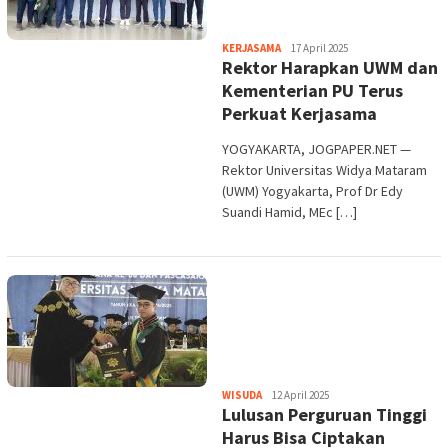
Heri
KERJASAMA
17 April 2025
Rektor Harapkan UWM dan
Purwata
Kementerian PU Terus
Perkuat Kerjasama
YOGYAKARTA, JOGPAPER.NET —
Rektor Universitas Widya Mataram
(UWM) Yogyakarta, Prof Dr Edy
Suandi Hamid, MEc […]
Heri
WISUDA
12 April 2025
Lulusan Perguruan Tinggi
Purwata
Harus Bisa Ciptakan