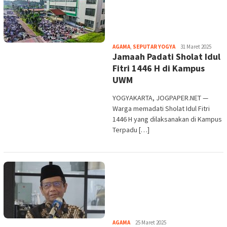
Heri
AGAMA
,
SEPUTAR YOGYA
31 Maret 2025
Jamaah Padati Sholat Idul
Purwata
Fitri 1446 H di Kampus
UWM
YOGYAKARTA, JOGPAPER.NET —
Warga memadati Sholat Idul Fitri
1446 H yang dilaksanakan di Kampus
Terpadu […]
Heri
AGAMA
25 Maret 2025