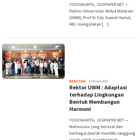
YOGYAKARTA, JOGPAPER.NET —
Rektor Universitas Widya Mataram
(UWM), Prof Dr Edy Suandi Hamid,
MEc mengatakan […]
Heri
BEASISWA
14 Maret 2025
Rektor UWM : Adaptasi
Purwata
terhadap Lingkungan
Bentuk Membangun
Harmoni
YOGYAKARTA, JOGPAPER.NET —
Mahasiswa yang berasal dari
berbagai daerah memiliki tanggung
jawab untuk menghormati