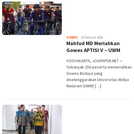
Heri
GOWES
22 Februari 2025
Mahfud MD Meriahkan
Purwata
Gowes APTISI V – UWM
YOGYAKARTA, JOGPAPER.NET —
Sebanyak 250 peserta memeriahkan
Gowes Budaya yang
diselenggarakan Universitas Widya
Mataram (UWM) […]