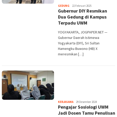
Heri
GEDUNG
22 Februari 2025
Gubernur DIY Resmikan
Purwata
Dua Gedung di Kampus
Terpadu UWM
YOGYAKARTA, JOGPAPER.NET —
Gubernur Daerah Istimewa
Yogyakarta (DIY), Sri Sultan
Hamengku Buwono (HB) X
meresmikan […]
Heri
KERJASAMA
29 Desember 2024
Pengajar Sosiologi UWM
Purwata
Jadi Dosen Tamu Penulisan