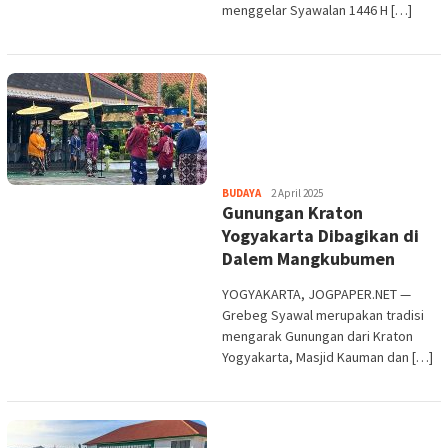
menggelar Syawalan 1446 H […]
Heri
BUDAYA
2 April 2025
Gunungan Kraton
Purwata
Yogyakarta Dibagikan di
Dalem Mangkubumen
YOGYAKARTA, JOGPAPER.NET —
Grebeg Syawal merupakan tradisi
mengarak Gunungan dari Kraton
Yogyakarta, Masjid Kauman dan […]