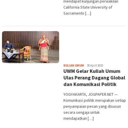
mendapat kunjungan perwakilan
California State University of
Sacramento […]
Heri
KULIAH UMUM
30 April 2025
UWM Gelar Kuliah Umum
Purwata
Ulas Perang Dagang Global
dan Komunikasi Politik
YOGYAKARTA, JOGPAPER.NET —
Komunikasi politik merupakan setiap
penyampaian pesan yang disusun
secara sengaja untuk
mendapatkan […]