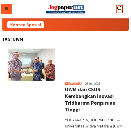
Loncat
ke
konten
Konten Spesial
TAG:
UWM
Heri
KERJASAMA
26 Juli 2025
UWM dan CSUS
Purwata
Kembangkan Inovasi
Tridharma Perguruan
Tinggi
YOGYAKARTA, JOGPAPER.NET —
Universitas Widya Mataram (UWM)