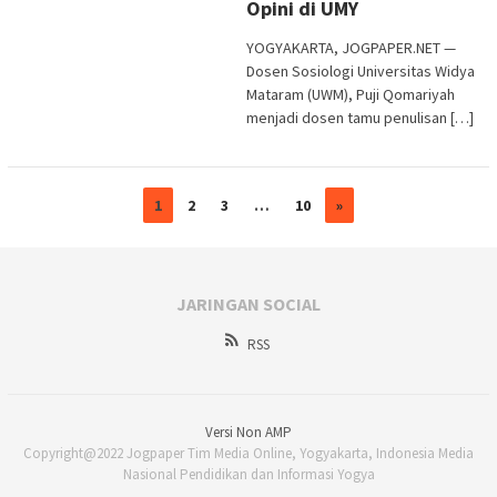
Opini di UMY
YOGYAKARTA, JOGPAPER.NET —
Dosen Sosiologi Universitas Widya
Mataram (UWM), Puji Qomariyah
menjadi dosen tamu penulisan […]
1
2
3
…
10
»
JARINGAN SOCIAL
RSS
Versi Non AMP
Copyright@2022 Jogpaper Tim Media Online, Yogyakarta, Indonesia Media
Nasional Pendidikan dan Informasi Yogya