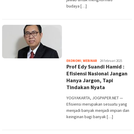
budaya […]
Heri
EKONOMI
,
WEBINAR
24 Februari 2025
Prof Edy Suandi Hamid :
Purwata
Efisiensi Nasional Jangan
Hanya Jargon, Tapi
Tindakan Nyata
YOGYAKARTA, JOGPAPER.NET —
Efisiensi merupakan sesuatu yang
menjadi banyak menjadi impian dan
keinginan bagi banyak […]