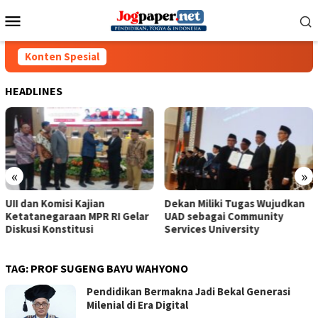
Loncat
Menu
ke
Mobile
konten
Konten Spesial
HEADLINES
«
»
UII dan Komisi Kajian
Dekan Miliki Tugas Wujudkan
Ketatanegaraan MPR RI Gelar
UAD sebagai Community
Diskusi Konstitusi
Services University
TAG:
PROF SUGENG BAYU WAHYONO
Pendidikan Bermakna Jadi Bekal Generasi
Milenial di Era Digital