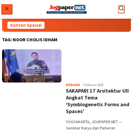
Loncat
ke
konten
Konten Spesial
TAG:
NOOR CHOLIS IDHAM
Heri
WEBINAR
7 Februari 2026
SAKAPARI 17 Arsitektur UII
Purwata
Angkat Tema
‘Symbiogenetic Forms and
Spaces’
YOGYAKARTA, JOGPAPER.NET —
Seminar Karya dan Pameran