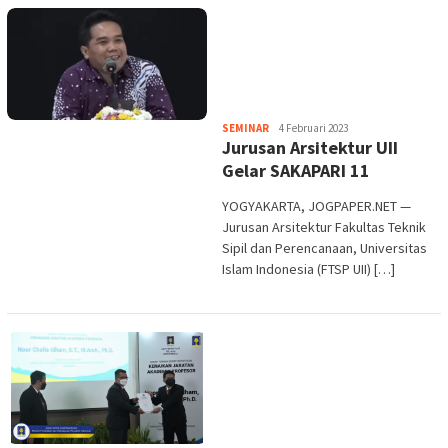
Heri
SEMINAR
4 Februari 2023
Jurusan Arsitektur UII
Purwata
Gelar SAKAPARI 11
YOGYAKARTA, JOGPAPER.NET —
Jurusan Arsitektur Fakultas Teknik
Sipil dan Perencanaan, Universitas
Islam Indonesia (FTSP UII) […]