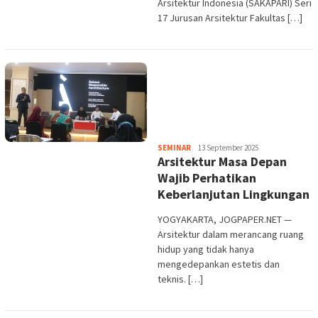
Arsitektur Indonesia (SAKAPARI) Seri
17 Jurusan Arsitektur Fakultas […]
Heri
SEMINAR
13 September 2025
Arsitektur Masa Depan
Purwata
Wajib Perhatikan
Keberlanjutan Lingkungan
YOGYAKARTA, JOGPAPER.NET —
Arsitektur dalam merancang ruang
hidup yang tidak hanya
mengedepankan estetis dan
teknis. […]