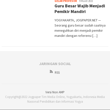
Heri
GELAR PROFESOR
9 Maret 2021
Guru Besar Wajib Menjadi
Purwata
Pemikir Mandiri
YOGYAKARTA, JOGPAPER.NET —
Seorang guru besar sudah saatnya
meneguhkan diri menjadi pemikir
mandiri dengan referensi […]
JARINGAN SOCIAL
RSS
Versi Non AMP
Copyright@2022 Jogpaper Tim Media Online, Yogyakarta, Indonesia Media
Nasional Pendidikan dan Informasi Yogya