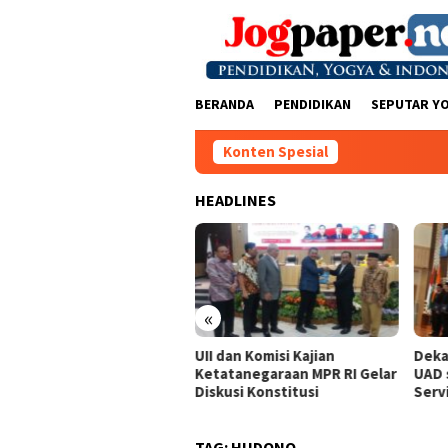
Loncat
ke
konten
BERANDA
PENDIDIKAN
SEPUTAR Y
Konten Spesial
HEADLINES
«
it Wiryawan : Jangan
UII dan Komisi Kajian
Deka
kut Melawan Pemain
Ketatanegaraan MPR RI Gelar
UAD 
ional
Diskusi Konstitusi
Serv
TAG:
HUDONO