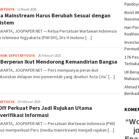
Pandoy
Heri
AR YOGYA
12 Maret 2026
Bonit W
a Mainstream Harus Berubah Sesuai dengan
Purwata
Nasiona
istem
Hari Pu
KARTA, JOGPAPER.NET — Ketua Persatuan Wartawan Indonesia
Kualita
 Istimewa Yogyakarta (PWI DIY), Drs H Hudono […]
Investas
Permud
Heri
EHAN
,
SEPUTAR YOGYA
26 Februari 2025
176 Pes
 Berperan Ikut Mendorong Kemandirian Bangsa
Purwata
Terbuka
KARTA, JOGPAPER.NET — Pers mempunyai peran ikut
UII Ber
seskan delapan misi pemerintah yang disebut ‘Asta Cita’. […]
Mahasi
Ahmad F
Beriba
Heri
AR YOGYA
19 Februari 2025
DIY Perkuat Pers Jadi Rujukan Utama
Purwata
KOME
erifikasi Informasi
Wo
KARTA, JOGPAPER.NET — Persatuan Wartawan Indonesia (PWI)
j
erus memperkuat Pers (media mainstream) menjadi rujukan […]