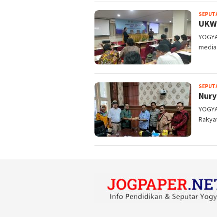
SEPUT
UKW 
YOGYA
media 
SEPUT
Nury
YOGYA
Rakyat