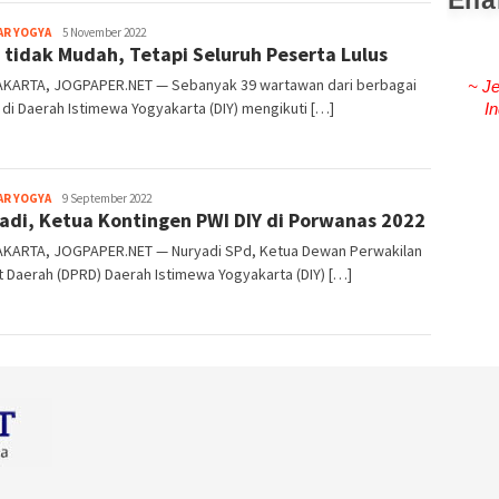
Ena
Heri
AR YOGYA
5 November 2022
tidak Mudah, Tetapi Seluruh Peserta Lulus
Purwata
KARTA, JOGPAPER.NET — Sebanyak 39 wartawan dari berbagai
~ Je
di Daerah Istimewa Yogyakarta (DIY) mengikuti […]
In
Heri
AR YOGYA
9 September 2022
adi, Ketua Kontingen PWI DIY di Porwanas 2022
Purwata
KARTA, JOGPAPER.NET — Nuryadi SPd, Ketua Dewan Perwakilan
 Daerah (DPRD) Daerah Istimewa Yogyakarta (DIY) […]