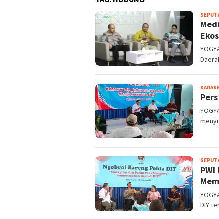
SEPUT
Medi
Ekos
YOGYA
Daerah
SARAS
Pers
YOGYA
menyuk
SEPUT
PWI 
Memv
YOGYA
DIY t