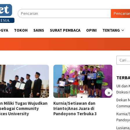
Pencaria
OGYA
TOKOH
SAINS
SURAT PEMBACA
OPINI
TENTANG
Cari
untuk:
TERB
UII dan
»
Diskusi
Dekan M
n Miliki Tugas Wujudkan
Kurnia/Setiawan dan
Lusian
Communi
sebagai Community
Irianto/Anas Juara di
Tenis 
ices University
Pandoyono Terbuka 3
Pando
Kurnia/
Pandoy
Lusiana