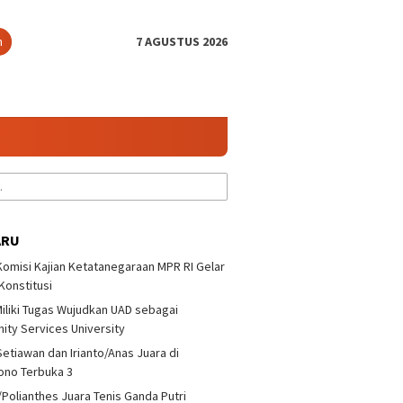
n
7 AGUSTUS 2026
ARU
 Komisi Kajian Ketatanegaraan MPR RI Gelar
 Konstitusi
iliki Tugas Wujudkan UAD sebagai
a/Polianthes Juara
Bonit Wiryawan : Jangan
UII dan 
ty Services University
Ganda Putri
Takut Melawan Pemain
Ketatan
yono Terbuka 3
Nasional
Diskusi 
Setiawan dan Irianto/Anas Juara di
ono Terbuka 3
/Polianthes Juara Tenis Ganda Putri