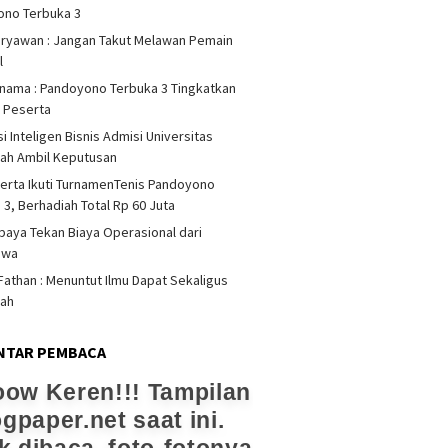
ono Terbuka 3
iryawan : Jangan Takut Melawan Pemain
l
rnama : Pandoyono Terbuka 3 Tingkatkan
s Peserta
i Inteligen Bisnis Admisi Universitas
ah Ambil Keputusan
erta Ikuti TurnamenTenis Pandoyono
 3, Berhadiah Total Rp 60 Juta
upaya Tekan Biaya Operasional dari
swa
athan : Menuntut Ilmu Dapat Sekaligus
dah
NTAR PEMBACA
ow Keren!!! Tampilan
ogpaper.net saat ini.