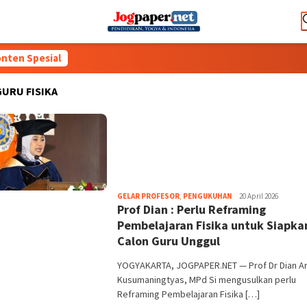
nten Spesial
GURU FISIKA
Heri
GELAR PROFESOR
,
PENGUKUHAN
20 April 2026
Prof Dian : Perlu Reframing
Purwata
Pembelajaran Fisika untuk Siapka
Calon Guru Unggul
YOGYAKARTA, JOGPAPER.NET — Prof Dr Dian A
Kusumaningtyas, MPd Si mengusulkan perlu
Reframing Pembelajaran Fisika […]