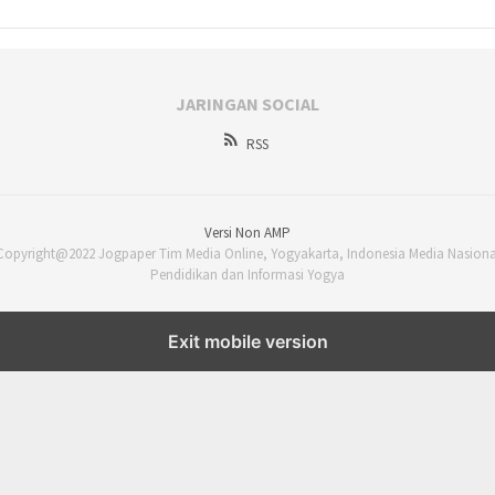
JARINGAN SOCIAL
RSS
Versi Non AMP
Copyright@2022 Jogpaper Tim Media Online, Yogyakarta, Indonesia Media Nasiona
Pendidikan dan Informasi Yogya
Exit mobile version