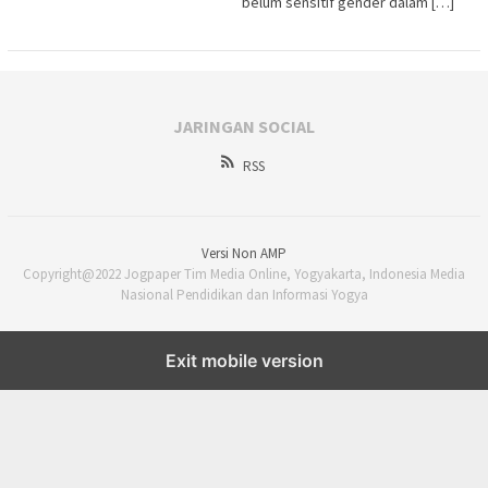
belum sensitif gender dalam […]
JARINGAN SOCIAL
RSS
Versi Non AMP
Copyright@2022 Jogpaper Tim Media Online, Yogyakarta, Indonesia Media
Nasional Pendidikan dan Informasi Yogya
Exit mobile version