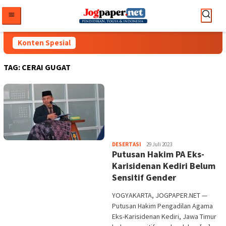
Loncat
ke
konten
Konten Spesial
TAG:
CERAI GUGAT
Heri
DESERTASI
29 Juli 2023
Putusan Hakim PA Eks-
Purwata
Karisidenan Kediri Belum
Sensitif Gender
YOGYAKARTA, JOGPAPER.NET —
Putusan Hakim Pengadilan Agama
Eks-Karisidenan Kediri, Jawa Timur