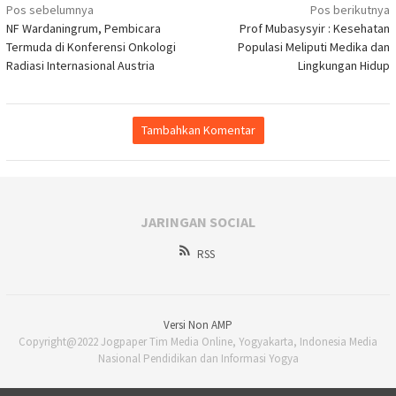
Navigasi
Pos sebelumnya
Pos berikutnya
NF Wardaningrum, Pembicara
Prof Mubasysyir : Kesehatan
pos
Termuda di Konferensi Onkologi
Populasi Meliputi Medika dan
Radiasi Internasional Austria
Lingkungan Hidup
Tambahkan Komentar
JARINGAN SOCIAL
RSS
Versi Non AMP
Copyright@2022 Jogpaper Tim Media Online, Yogyakarta, Indonesia Media
Nasional Pendidikan dan Informasi Yogya