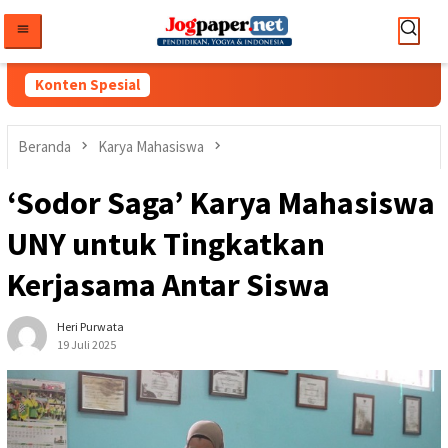
Loncat
ke
konten
Konten Spesial
Beranda
Karya Mahasiswa
‘Sodor Saga’ Karya Mahasiswa
UNY untuk Tingkatkan
Kerjasama Antar Siswa
Heri Purwata
19 Juli 2025