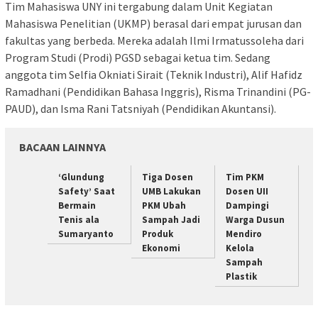
Tim Mahasiswa UNY ini tergabung dalam Unit Kegiatan
Mahasiswa Penelitian (UKMP) berasal dari empat jurusan dan
fakultas yang berbeda. Mereka adalah Ilmi Irmatussoleha dari
Program Studi (Prodi) PGSD sebagai ketua tim. Sedang
anggota tim Selfia Okniati Sirait (Teknik Industri), Alif Hafidz
Ramadhani (Pendidikan Bahasa Inggris), Risma Trinandini (PG-
PAUD), dan Isma Rani Tatsniyah (Pendidikan Akuntansi).
BACAAN LAINNYA
‘Glundung
Tiga Dosen
Tim PKM
Safety’ Saat
UMB Lakukan
Dosen UII
Bermain
PKM Ubah
Dampingi
Tenis ala
Sampah Jadi
Warga Dusun
Sumaryanto
Produk
Mendiro
Ekonomi
Kelola
Sampah
Plastik