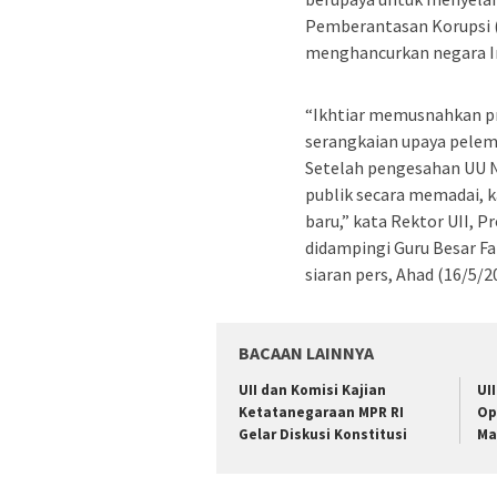
Pemberantasan Korupsi (
menghancurkan negara Ind
“Ikhtiar memusnahkan pra
serangkaian upaya pele
Setelah pengesahan UU N
publik secara memadai, k
baru,” kata Rektor UII, P
didampingi Guru Besar F
siaran pers, Ahad (16/5/2
BACAAN LAINNYA
UII dan Komisi Kajian
UI
Ketatanegaraan MPR RI
Op
Gelar Diskusi Konstitusi
Ma