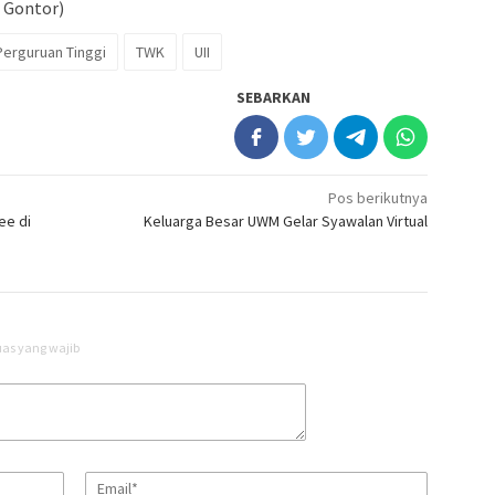
a Gontor)
Perguruan Tinggi
TWK
UII
SEBARKAN
Pos berikutnya
ee di
Keluarga Besar UWM Gelar Syawalan Virtual
uas yang wajib