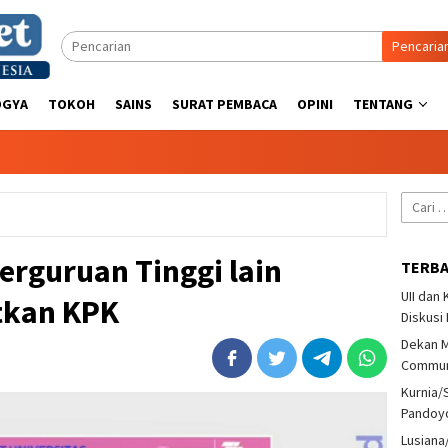
Pencaria
OGYA
TOKOH
SAINS
SURAT PEMBACA
OPINI
TENTANG
Cari
untuk:
Perguruan Tinggi lain
TERB
UII dan
tkan KPK
Diskusi
Dekan M
Communi
Kurnia/
Pandoy
Lusiana