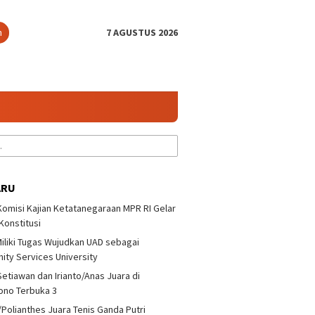
n
7 AGUSTUS 2026
ARU
 Komisi Kajian Ketatanegaraan MPR RI Gelar
 Konstitusi
iliki Tugas Wujudkan UAD sebagai
ty Services University
Setiawan dan Irianto/Anas Juara di
ono Terbuka 3
/Polianthes Juara Tenis Ganda Putri