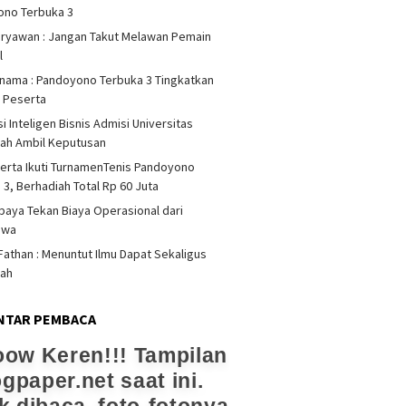
ono Terbuka 3
iryawan : Jangan Takut Melawan Pemain
l
rnama : Pandoyono Terbuka 3 Tingkatkan
s Peserta
i Inteligen Bisnis Admisi Universitas
ah Ambil Keputusan
erta Ikuti TurnamenTenis Pandoyono
 3, Berhadiah Total Rp 60 Juta
upaya Tekan Biaya Operasional dari
swa
athan : Menuntut Ilmu Dapat Sekaligus
dah
NTAR PEMBACA
ow Keren!!! Tampilan
ogpaper.net saat ini.