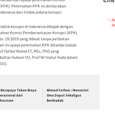
Ena
KPK). Pelemahan KPK ini dinilai akan
onesia dari tindak pidana korupsi.
~ Je
In
ktik korupsi di Indonesia dibajak dengan
mahan Komisi Pemberantasan Korupsi (KPK).
o. 19/2019 yang dibuat tanpa pelibatan
ali ini upaya pelemahan KPK ditandai babak
rof Fathul Wahid ST, MSc, PhD yang
akultas Hukum UII, Prof Ni’matul Huda dalam
021).
I Berupaya Tekan Biaya
Ahmad Fathan : Menuntut
erasional dari
Ilmu Dapat Sekaligus
hasiswa
Beribadah