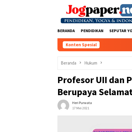
Loncat
ke
konten
BERANDA
PENDIDIKAN
SEPUTAR Y
Konten Spesial
Beranda
Hukum
Profesor UII dan 
Berupaya Selama
Heri Purwata
17 Mei 2021