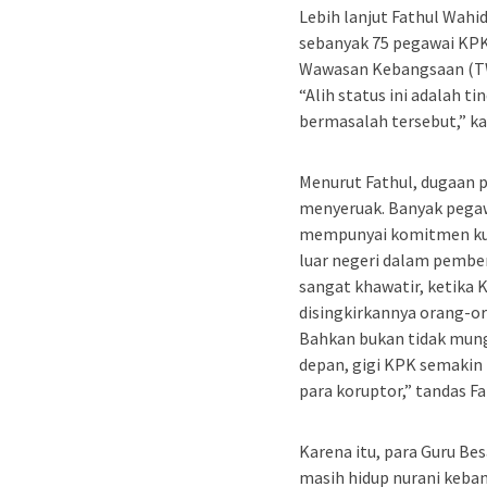
Lebih lanjut Fathul Wah
sebanyak 75 pegawai KPK
Wawasan Kebangsaan (TWK
“Alih status ini adalah ti
bermasalah tersebut,” ka
Menurut Fathul, dugaan 
menyeruak. Banyak pegaw
mempunyai komitmen kuat
luar negeri dalam pember
sangat khawatir, ketika
disingkirkannya orang-or
Bahkan bukan tidak mungk
depan, gigi KPK semakin 
para koruptor,” tandas Fa
Karena itu, para Guru B
masih hidup nurani keb