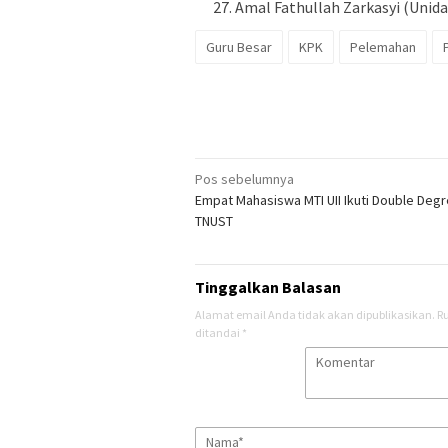
Amal Fathullah Zarkasyi (Unid
Guru Besar
KPK
Pelemahan
Navigasi
Pos sebelumnya
Empat Mahasiswa MTI UII Ikuti Double Degr
pos
TNUST
Tinggalkan Balasan
Alamat email Anda tidak akan dipublikasikan.
R
ditandai
*