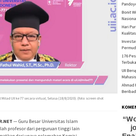
Pandoy
Bonit W
Nasiona
Hari Pu
Kualita
Investas
Permud
176 Pes
Terbuka
UII Ber
Mahasi
Ahmad F
Beriba
ad UII ke 77 secara virtual, Selasa (18/8/2020). (foto: screen shot
KOME
Wo
R.NET
— Guru Besar Universitas Islam
j
lah profesor dari perguruan tinggi lain
matkan dari upaya pelemahan Komisi