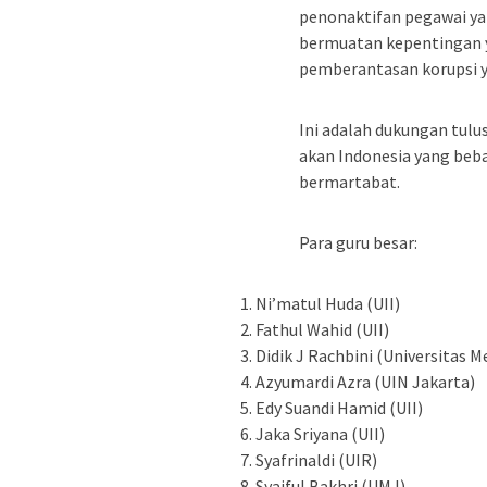
penonaktifan pegawai ya
bermuatan kepentingan y
pemberantasan korupsi y
Ini adalah dukungan tulus
akan Indonesia yang bebas
bermartabat.
Para guru besar:
Ni’matul Huda (UII)
Fathul Wahid (UII)
Didik J Rachbini (Universitas 
Azyumardi Azra (UIN Jakarta)
Edy Suandi Hamid (UII)
Jaka Sriyana (UII)
Syafrinaldi (UIR)
Syaiful Bakhri (UMJ)