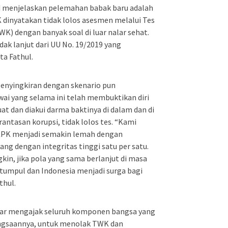
id menjelaskan pelemahan babak baru adalah
 dinyatakan tidak lolos asesmen melalui Tes
) dengan banyak soal di luar nalar sehat.
ndak lanjut dari UU No. 19/2019 yang
ta Fathul.
penyingkiran dengan skenario pun
ai yang selama ini telah membuktikan diri
 dan diakui darma baktinya di dalam dan di
antasan korupsi, tidak lolos tes. “Kami
 KPK menjadi semakin lemah dengan
ang dengan integritas tinggi satu per satu.
in, jika pola yang sama berlanjut di masa
tumpul dan Indonesia menjadi surga bagi
thul.
esar mengajak seluruh komponen bangsa yang
angsaannya, untuk menolak TWK dan