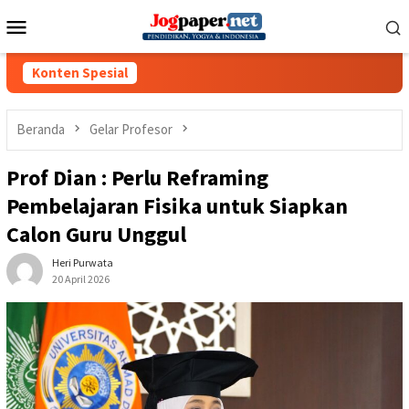
Loncat
Menu
ke
Mobile
konten
Konten Spesial
Beranda
Gelar Profesor
Prof Dian : Perlu Reframing
Pembelajaran Fisika untuk Siapkan
Calon Guru Unggul
Heri Purwata
20 April 2026