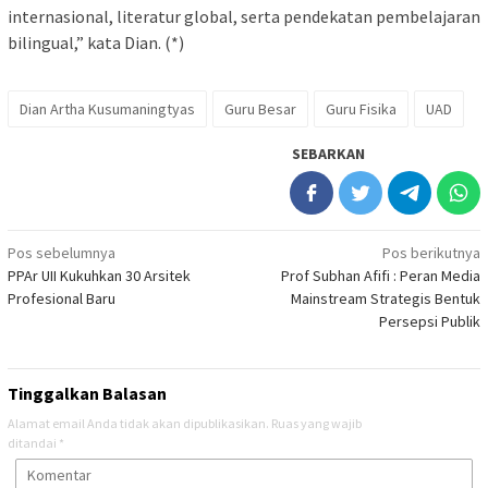
internasional, literatur global, serta pendekatan pembelajaran
bilingual,” kata Dian. (*)
Dian Artha Kusumaningtyas
Guru Besar
Guru Fisika
UAD
SEBARKAN
Navigasi
Pos sebelumnya
Pos berikutnya
PPAr UII Kukuhkan 30 Arsitek
Prof Subhan Afifi : Peran Media
pos
Profesional Baru
Mainstream Strategis Bentuk
Persepsi Publik
Tinggalkan Balasan
Alamat email Anda tidak akan dipublikasikan.
Ruas yang wajib
ditandai
*